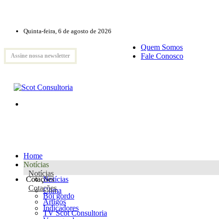
Quinta-feira, 6 de agosto de 2026
Quem Somos
Fale Conosco
Assine nossa newsletter
Home
Notícias
Notícias
Cotações
Notícias
Cotações
Clima
Boi gordo
Artigos
Indicadores
TV Scot Consultoria