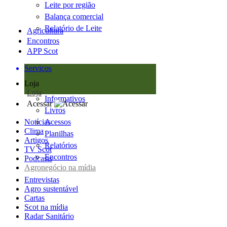
Leite por região
Balança comercial
Relatório de Leite
Agricultura
Encontros
APP Scot
Serviços
Loja
Loja
Informativos
Acessar
Livros
Notícias
Acessos
Clima
Planilhas
Artigos
Relatórios
TV Scot
Encontros
Podcasts
Agronegócio na mídia
Entrevistas
Agro sustentável
Cartas
Scot na mídia
Radar Sanitário