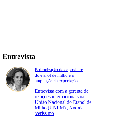
Entrevista
Padronização de coprodutos
do etanol de milho e a
ampliação da exportação
Entrevista com a gerente de
relações internacionais na
União Nacional do Etanol de
Milho (UNEM)., Andréa
Veríssimo