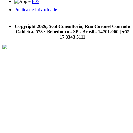
IOS
Política de Privacidade
A Scot Consultoria não se responsabiliza por negócios realizados a partir das informações contidas em
nosso site.
Copyright 2026, Scot Consultoria, Rua Coronel Conrado
Caldeira, 578 • Bebedouro - SP - Brasil - 14701-000 | +55
17 3343 5111