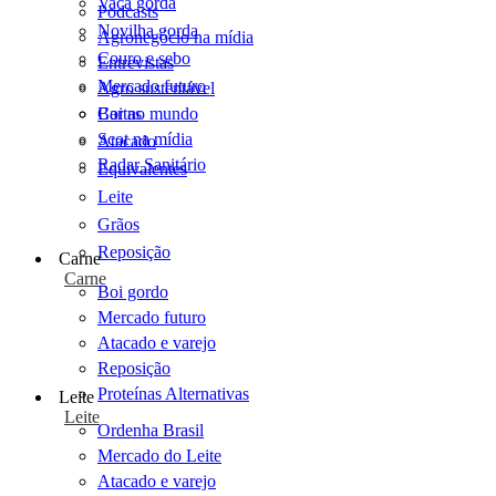
Vaca gorda
Podcasts
Novilha gorda
Agronegócio na mídia
Couro e sebo
Entrevistas
Mercado futuro
Agro sustentável
Cartas
Boi no mundo
Scot na mídia
Atacado
Radar Sanitário
Equivalentes
Leite
Grãos
Reposição
Carne
Carne
Boi gordo
Mercado futuro
Atacado e varejo
Reposição
Proteínas Alternativas
Leite
Leite
Ordenha Brasil
Mercado do Leite
Atacado e varejo