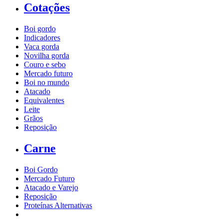
Cotações
Boi gordo
Indicadores
Vaca gorda
Novilha gorda
Couro e sebo
Mercado futuro
Boi no mundo
Atacado
Equivalentes
Leite
Grãos
Reposição
Carne
Boi Gordo
Mercado Futuro
Atacado e Varejo
Reposição
Proteínas Alternativas