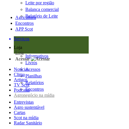
Leite por região
Balança comercial
Relatório de Leite
Agricultura
Encontros
APP Scot
Serviços
Loja
Loja
Informativos
Acessar
Livros
Notícias
Acessos
Clima
Planilhas
Artigos
Relatórios
TV Scot
Encontros
Podcasts
Agronegócio na mídia
Entrevistas
Agro sustentável
Cartas
Scot na mídia
Radar Sanitário