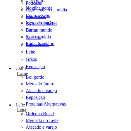
Vaca gorda
Podcasts
Novilha gorda
Agronegócio na mídia
Couro e sebo
Entrevistas
Mercado futuro
Agro sustentável
Cartas
Boi no mundo
Scot na mídia
Atacado
Radar Sanitário
Equivalentes
Leite
Grãos
Reposição
Carne
Carne
Boi gordo
Mercado futuro
Atacado e varejo
Reposição
Proteínas Alternativas
Leite
Leite
Ordenha Brasil
Mercado do Leite
Atacado e varejo