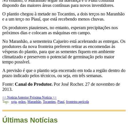
No entanto, o Maranhão segue na liderança e o Piauí continua
dispondo das maiores áreas contínuas para novos investidores.
O plantio chegou à metade no Tocantins, a dois terços no Maranhão
e a um terço no Piauí, que está recebendo menos chuvas.
Os produtores piauienses, no entanto, esperam precipitações nos
próximos dias e colocam as máquinas em campo.
No Maranhão, a sementeira Cajueiro está acelerando as entregas. Os
produtores da nova fronteira preferem retirar as encomendas às
vésperas do plantio, para que as sementes fiquem em ambiente
climatizado e preservem o potencial de germinação pelo maior
tempo possível.
A previsão é que o plantio seja encerrado em toda a região dentro do
prazo indicado pelos técnicos, ou seja, em três semanas.
Fonte:
Canal do Produtor.
Por José Rocher. 27 de novembro de
2013.
<< Notícia Anterior
Próxima Notícia >>
Tags:
soja
,
grãos
,
Maranhão
,
Tocantins
,
Piauí
,
fronteira agrícola
Últimas Notícias