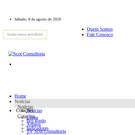
Sábado, 8 de agosto de 2026
Quem Somos
Fale Conosco
Assine nossa newsletter
Home
Notícias
Notícias
Cotações
Notícias
Cotações
Clima
Boi gordo
Artigos
Indicadores
TV Scot Consultoria