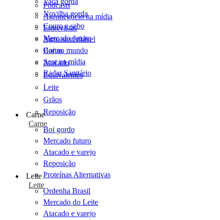
Vaca gorda
Podcasts
Novilha gorda
Agronegócio na mídia
Couro e sebo
Entrevistas
Mercado futuro
Agro sustentável
Cartas
Boi no mundo
Scot na mídia
Atacado
Radar Sanitário
Equivalentes
Leite
Grãos
Reposição
Carne
Carne
Boi gordo
Mercado futuro
Atacado e varejo
Reposição
Proteínas Alternativas
Leite
Leite
Ordenha Brasil
Mercado do Leite
Atacado e varejo