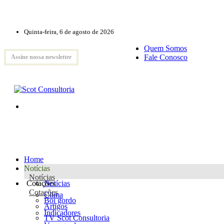
Quinta-feira, 6 de agosto de 2026
Quem Somos
Fale Conosco
Assine nossa newsletter
Home
Notícias
Notícias
Cotações
Notícias
Cotações
Clima
Boi gordo
Artigos
Indicadores
TV Scot Consultoria