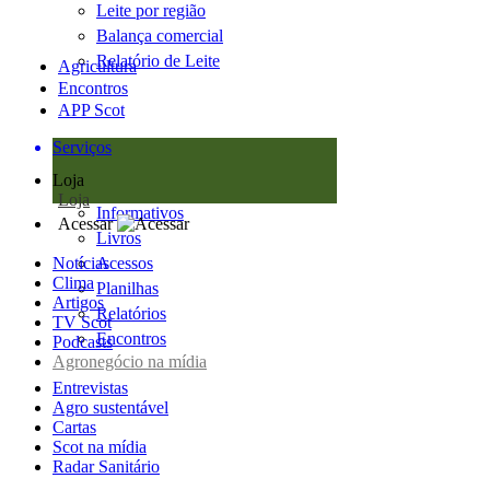
Leite por região
Balança comercial
Relatório de Leite
Agricultura
Encontros
APP Scot
Serviços
Loja
Loja
Informativos
Acessar
Livros
Notícias
Acessos
Clima
Planilhas
Artigos
Relatórios
TV Scot
Encontros
Podcasts
Agronegócio na mídia
Entrevistas
Agro sustentável
Cartas
Scot na mídia
Radar Sanitário