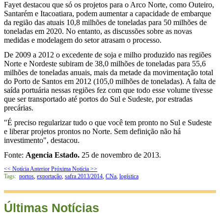
Fayet destacou que só os projetos para o Arco Norte, como Outeiro,
Santarém e Itacoatiara, podem aumentar a capacidade de embarque
da região das atuais 10,8 milhões de toneladas para 50 milhões de
toneladas em 2020. No entanto, as discussões sobre as novas
medidas e modelagem do setor atrasam o processo.
De 2009 a 2012 o excedente de soja e milho produzido nas regiões
Norte e Nordeste subiram de 38,0 milhões de toneladas para 55,6
milhões de toneladas anuais, mais da metade da movimentação total
do Porto de Santos em 2012 (105,0 milhões de toneladas). A falta de
saída portuária nessas regiões fez com que todo esse volume tivesse
que ser transportado até portos do Sul e Sudeste, por estradas
precárias.
"É preciso regularizar tudo o que você tem pronto no Sul e Sudeste
e liberar projetos prontos no Norte. Sem definição não há
investimento", destacou.
Fonte:
Agencia Estado.
25 de novembro de 2013.
<< Notícia Anterior
Próxima Notícia >>
Tags:
portos
,
exportação
,
safra 2013/2014
,
CNa
,
logística
Últimas Notícias