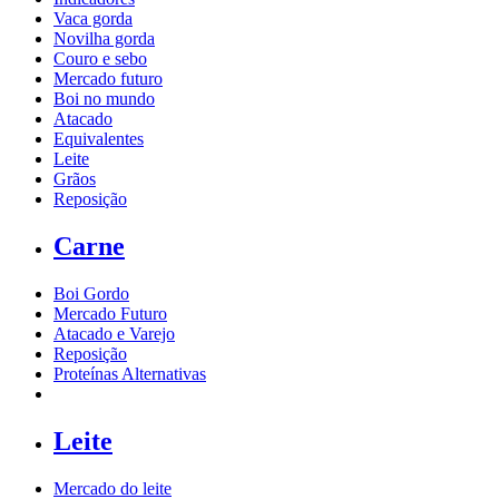
Vaca gorda
Novilha gorda
Couro e sebo
Mercado futuro
Boi no mundo
Atacado
Equivalentes
Leite
Grãos
Reposição
Carne
Boi Gordo
Mercado Futuro
Atacado e Varejo
Reposição
Proteínas Alternativas
Leite
Mercado do leite