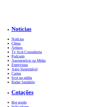
Notícias
Notícias
Clima
Artigos
Tv Scot Consultoria
Podcasts
Agronegócio na Mídia
Entrevistas
Agro Sustentável
Cartas
Scot na mídia
Radar Sanitário
Cotações
Boi gordo
Indicadores