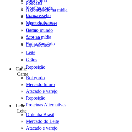
Vaca gorda
Podcasts
Novilha gorda
Agronegócio na mídia
Couro e sebo
Entrevistas
Mercado futuro
Agro sustentável
Cartas
Boi no mundo
Scot na mídia
Atacado
Radar Sanitário
Equivalentes
Leite
Grãos
Reposição
Carne
Carne
Boi gordo
Mercado futuro
Atacado e varejo
Reposição
Proteínas Alternativas
Leite
Leite
Ordenha Brasil
Mercado do Leite
Atacado e varejo