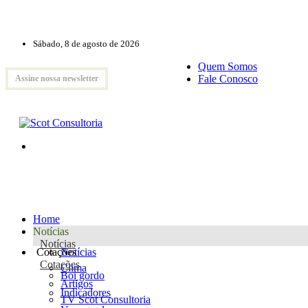
Sábado, 8 de agosto de 2026
Quem Somos
Fale Conosco
Assine nossa newsletter
Home
Notícias
Notícias
Cotações
Notícias
Cotações
Clima
Boi gordo
Artigos
Indicadores
TV Scot Consultoria