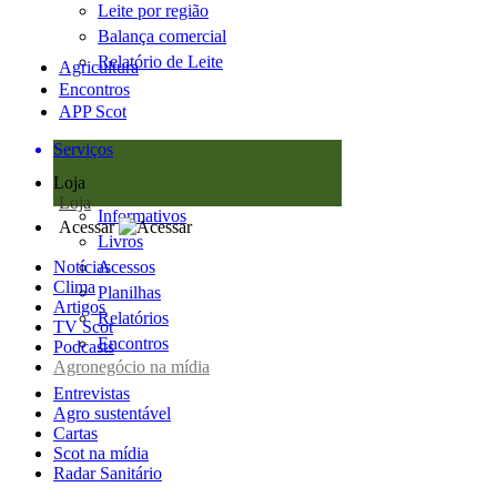
Leite por região
Balança comercial
Relatório de Leite
Agricultura
Encontros
APP Scot
Serviços
Loja
Loja
Informativos
Acessar
Livros
Notícias
Acessos
Clima
Planilhas
Artigos
Relatórios
TV Scot
Encontros
Podcasts
Agronegócio na mídia
Entrevistas
Agro sustentável
Cartas
Scot na mídia
Radar Sanitário