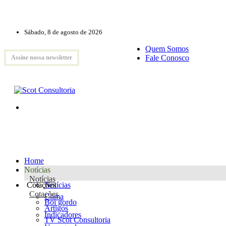
Sábado, 8 de agosto de 2026
Quem Somos
Fale Conosco
Assine nossa newsletter
Home
Notícias
Notícias
Cotações
Notícias
Cotações
Clima
Boi gordo
Artigos
Indicadores
TV Scot Consultoria