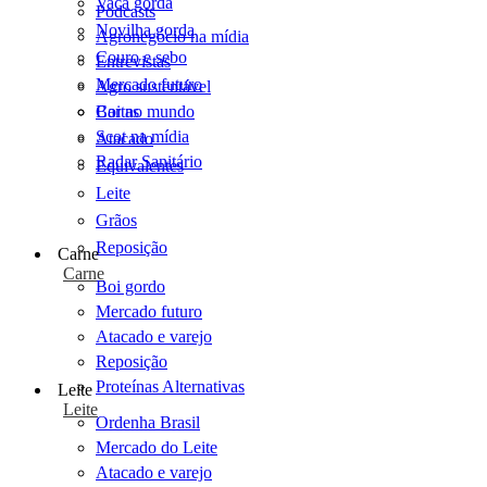
Vaca gorda
Podcasts
Novilha gorda
Agronegócio na mídia
Couro e sebo
Entrevistas
Mercado futuro
Agro sustentável
Cartas
Boi no mundo
Scot na mídia
Atacado
Radar Sanitário
Equivalentes
Leite
Grãos
Reposição
Carne
Carne
Boi gordo
Mercado futuro
Atacado e varejo
Reposição
Proteínas Alternativas
Leite
Leite
Ordenha Brasil
Mercado do Leite
Atacado e varejo