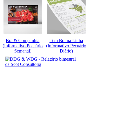
Boi & Companhia
Tem Boi na Linha
(Informativo Pecuário
(Informativo Pecuário
Semanal)
Diário)