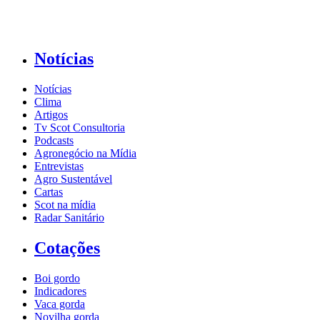
Notícias
Notícias
Clima
Artigos
Tv Scot Consultoria
Podcasts
Agronegócio na Mídia
Entrevistas
Agro Sustentável
Cartas
Scot na mídia
Radar Sanitário
Cotações
Boi gordo
Indicadores
Vaca gorda
Novilha gorda