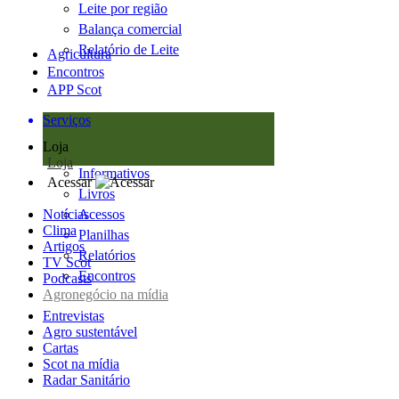
Leite por região
Balança comercial
Relatório de Leite
Agricultura
Encontros
APP Scot
Serviços
Loja
Loja
Informativos
Acessar
Livros
Notícias
Acessos
Clima
Planilhas
Artigos
Relatórios
TV Scot
Encontros
Podcasts
Agronegócio na mídia
Entrevistas
Agro sustentável
Cartas
Scot na mídia
Radar Sanitário