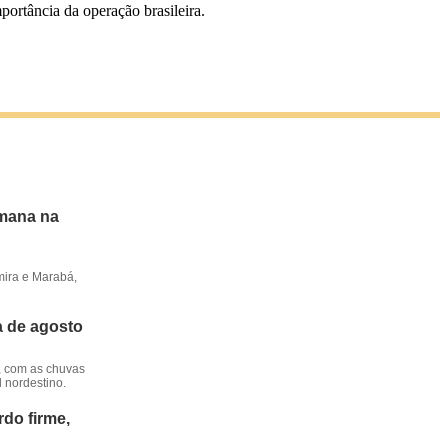
ortância da operação brasileira.
emana na
mira e Marabá,
a de agosto
, com as chuvas
l nordestino.
do firme,