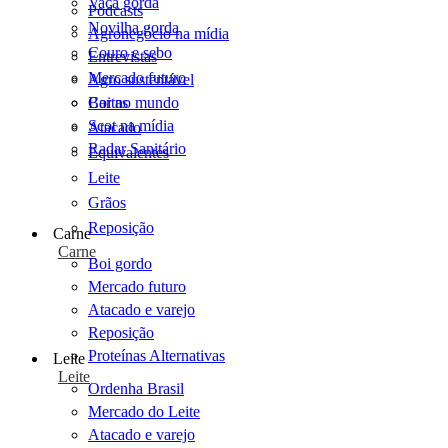
Vaca gorda
Podcasts
Novilha gorda
Agronegócio na mídia
Couro e sebo
Entrevistas
Mercado futuro
Agro sustentável
Cartas
Boi no mundo
Scot na mídia
Atacado
Radar Sanitário
Equivalentes
Leite
Grãos
Reposição
Carne
Carne
Boi gordo
Mercado futuro
Atacado e varejo
Reposição
Proteínas Alternativas
Leite
Leite
Ordenha Brasil
Mercado do Leite
Atacado e varejo