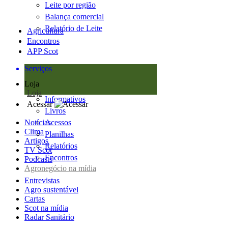
Leite por região
Balança comercial
Relatório de Leite
Agricultura
Encontros
APP Scot
Serviços
Loja
Loja
Informativos
Acessar
Livros
Notícias
Acessos
Clima
Planilhas
Artigos
Relatórios
TV Scot
Encontros
Podcasts
Agronegócio na mídia
Entrevistas
Agro sustentável
Cartas
Scot na mídia
Radar Sanitário