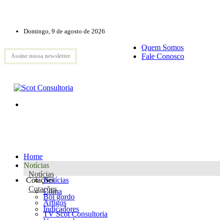
Domingo, 9 de agosto de 2026
Quem Somos
Fale Conosco
Assine nossa newsletter
Home
Notícias
Notícias
Cotações
Notícias
Cotações
Clima
Boi gordo
Artigos
Indicadores
TV Scot Consultoria