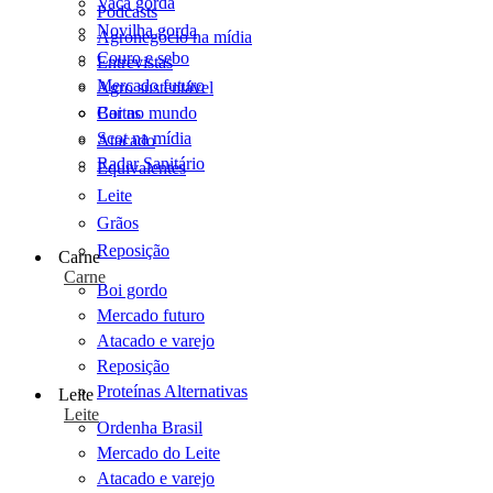
Vaca gorda
Podcasts
Novilha gorda
Agronegócio na mídia
Couro e sebo
Entrevistas
Mercado futuro
Agro sustentável
Cartas
Boi no mundo
Scot na mídia
Atacado
Radar Sanitário
Equivalentes
Leite
Grãos
Reposição
Carne
Carne
Boi gordo
Mercado futuro
Atacado e varejo
Reposição
Proteínas Alternativas
Leite
Leite
Ordenha Brasil
Mercado do Leite
Atacado e varejo