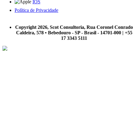
IOS
Política de Privacidade
A Scot Consultoria não se responsabiliza por negócios realizados a partir das informações contidas em
nosso site.
Copyright 2026, Scot Consultoria, Rua Coronel Conrado
Caldeira, 578 • Bebedouro - SP - Brasil - 14701-000 | +55
17 3343 5111