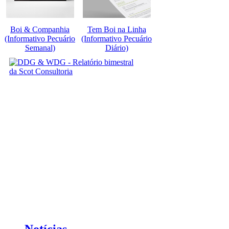
Boi & Companhia
Tem Boi na Linha
(Informativo Pecuário
(Informativo Pecuário
Semanal)
Diário)