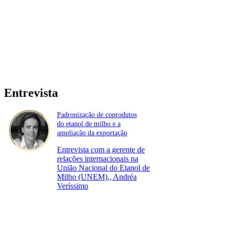
Entrevista
Padronização de coprodutos
do etanol de milho e a
ampliação da exportação
Entrevista com a gerente de
relações internacionais na
União Nacional do Etanol de
Milho (UNEM)., Andréa
Veríssimo