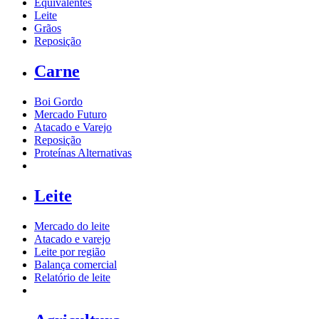
Equivalentes
Leite
Grãos
Reposição
Carne
Boi Gordo
Mercado Futuro
Atacado e Varejo
Reposição
Proteínas Alternativas
Leite
Mercado do leite
Atacado e varejo
Leite por região
Balança comercial
Relatório de leite