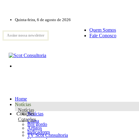
Quinta-feira, 6 de agosto de 2026
Quem Somos
Fale Conosco
Assine nossa newsletter
Home
Notícias
Notícias
Cotações
Notícias
Cotações
Clima
Boi gordo
Artigos
Indicadores
TV Scot Consultoria