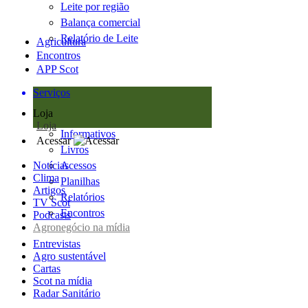
Leite por região
Balança comercial
Relatório de Leite
Agricultura
Encontros
APP Scot
Serviços
Loja
Loja
Informativos
Acessar
Livros
Notícias
Acessos
Clima
Planilhas
Artigos
Relatórios
TV Scot
Encontros
Podcasts
Agronegócio na mídia
Entrevistas
Agro sustentável
Cartas
Scot na mídia
Radar Sanitário