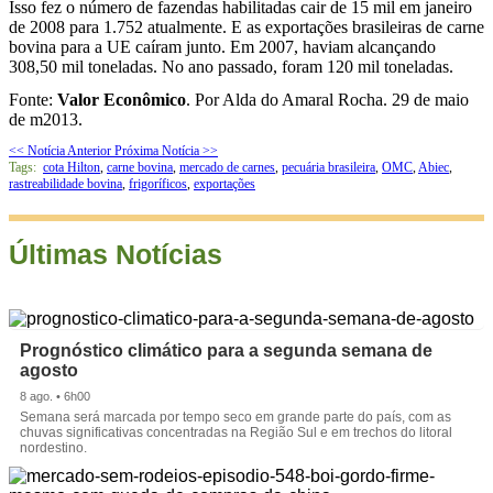
Isso fez o número de fazendas habilitadas cair de 15 mil em janeiro
de 2008 para 1.752 atualmente. E as exportações brasileiras de carne
bovina para a UE caíram junto. Em 2007, haviam alcançando
308,50 mil toneladas. No ano passado, foram 120 mil toneladas.
Fonte:
Valor Econômico
. Por Alda do Amaral Rocha. 29 de maio
de m2013.
<< Notícia Anterior
Próxima Notícia >>
Tags:
cota Hilton
,
carne bovina
,
mercado de carnes
,
pecuária brasileira
,
OMC
,
Abiec
,
rastreabilidade bovina
,
frigoríficos
,
exportações
Últimas Notícias
Prognóstico climático para a segunda semana de
agosto
8 ago. • 6h00
Semana será marcada por tempo seco em grande parte do país, com as
chuvas significativas concentradas na Região Sul e em trechos do litoral
nordestino.