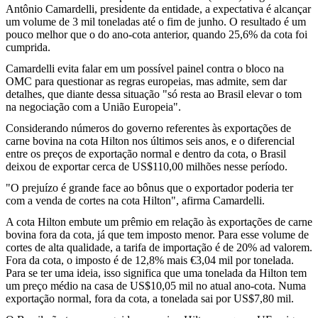
Antônio Camardelli, presidente da entidade, a expectativa é alcançar
um volume de 3 mil toneladas até o fim de junho. O resultado é um
pouco melhor que o do ano-cota anterior, quando 25,6% da cota foi
cumprida.
Camardelli evita falar em um possível painel contra o bloco na
OMC para questionar as regras europeias, mas admite, sem dar
detalhes, que diante dessa situação "só resta ao Brasil elevar o tom
na negociação com a União Europeia".
Considerando números do governo referentes às exportações de
carne bovina na cota Hilton nos últimos seis anos, e o diferencial
entre os preços de exportação normal e dentro da cota, o Brasil
deixou de exportar cerca de US$110,00 milhões nesse período.
"O prejuízo é grande face ao bônus que o exportador poderia ter
com a venda de cortes na cota Hilton", afirma Camardelli.
A cota Hilton embute um prêmio em relação às exportações de carne
bovina fora da cota, já que tem imposto menor. Para esse volume de
cortes de alta qualidade, a tarifa de importação é de 20% ad valorem.
Fora da cota, o imposto é de 12,8% mais €3,04 mil por tonelada.
Para se ter uma ideia, isso significa que uma tonelada da Hilton tem
um preço médio na casa de US$10,05 mil no atual ano-cota. Numa
exportação normal, fora da cota, a tonelada sai por US$7,80 mil.