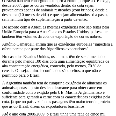
O Brasil não tem conseguido cumprir a Hilton porque a UE exige,
desde 2007, que os cortes vendidos dentro da cota sejam
provenientes apenas de animais rastreados (com brincos) desde a
desmama (10 meses de vida) e que sejam alimentados só a pasto,
sem nenhum tipo de suplementação a partir de então.
De acordo com a Abiec, as mesmas exigências não são feitas pela
União Europeia para a Austrália e os Estados Unidos, países que
também têm volumes da cota de exportação de cortes nobres.
Antônio Camardelli afirma que as exigências europeias "impedem a
oferta perene por parte dos frigoríficos exportadores".
No caso dos Estados Unidos, os animais têm de ser alimentados
durante pelo menos 100 dias com uma alimentação equilibrada de
alta concentração energética, contendo, pelo menos, 70 % de
cereais. Ou seja, animais confinados são aceitos, o que não é
permitido para o Brasil.
A Argentina também tem de cumprir a exigência de alimentar os
animais apenas a pasto desde o desmame para obter carne em
conformidade com o exigido pela UE. Mas na Argentina isso é
suficiente para garantir a carne com as características exigidas pela
cota, já que no país vizinho as pastagens têm maior teor de proteína
que as do Brasil, dizem os exportadores brasileiros.
Até o ano cota 2008/2009, o Brasil tinha uma fatia de cinco mil