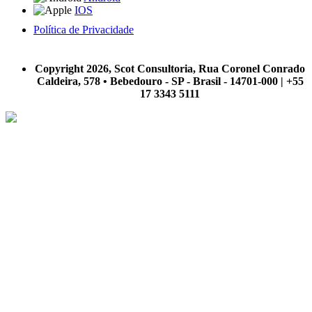
IOS
Política de Privacidade
A Scot Consultoria não se responsabiliza por negócios realizados a partir das informações contidas em
nosso site.
Copyright 2026, Scot Consultoria, Rua Coronel Conrado
Caldeira, 578 • Bebedouro - SP - Brasil - 14701-000 | +55
17 3343 5111