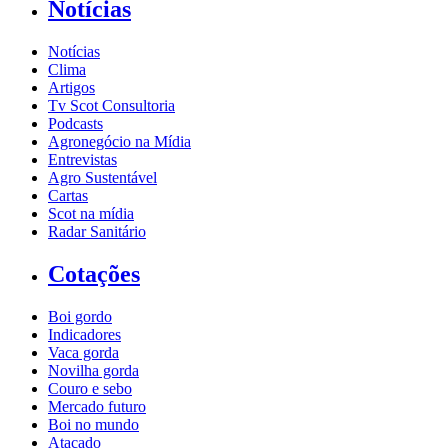
Notícias
Notícias
Clima
Artigos
Tv Scot Consultoria
Podcasts
Agronegócio na Mídia
Entrevistas
Agro Sustentável
Cartas
Scot na mídia
Radar Sanitário
Cotações
Boi gordo
Indicadores
Vaca gorda
Novilha gorda
Couro e sebo
Mercado futuro
Boi no mundo
Atacado