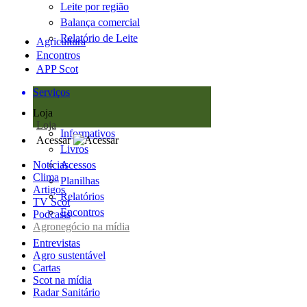
Leite por região
Balança comercial
Relatório de Leite
Agricultura
Encontros
APP Scot
Serviços
Loja
Loja
Informativos
Acessar
Livros
Notícias
Acessos
Clima
Planilhas
Artigos
Relatórios
TV Scot
Encontros
Podcasts
Agronegócio na mídia
Entrevistas
Agro sustentável
Cartas
Scot na mídia
Radar Sanitário