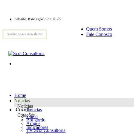
Sábado, 8 de agosto de 2026
Quem Somos
Fale Conosco
Assine nossa newsletter
Home
Notícias
Notícias
Cotações
Notícias
Cotações
Clima
Boi gordo
Artigos
Indicadores
TV Scot Consultoria