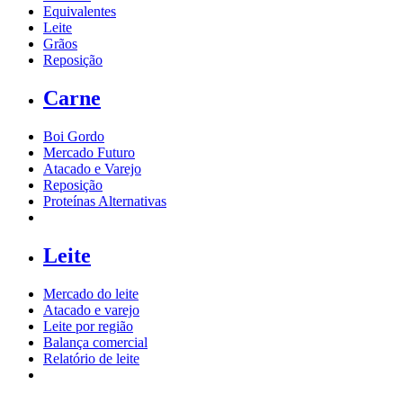
Equivalentes
Leite
Grãos
Reposição
Carne
Boi Gordo
Mercado Futuro
Atacado e Varejo
Reposição
Proteínas Alternativas
Leite
Mercado do leite
Atacado e varejo
Leite por região
Balança comercial
Relatório de leite