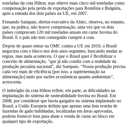
toneladas da cota Hilton, mas obteve mais cinco mil toneladas como
compensação pela perda de exportações para Romênia e Bulgária,
após a entrada dos dois países na UE, em 2007.
Fernando Sampaio, diretor-executivo da Abiec, observa, no entanto,
que, na prática, não houve compensação, uma vez que os dois
países compravam 120 mil toneladas anuais em carne bovina do
Brasil. E o país não tem conseguido cumprir a cota.
Depois de quase entrar na OMC contra a UE em 2010, o Brasil
negociou com o bloco nos dois anos seguintes, buscando mudar as
regras, mas nada aconteceu. O que o Brasil quer é flexibilizar o
conceito de alimentação, "que já não condiz com a realidade da
produção pecuária nacional", diz Sampaio. "Nossa produção precisa
cada vez mais de eficiência [por isso, a suplementação na
alimentação] tanto por razões econômicas quanto ambientais",
acrescenta.
O imbróglio da cota Hilton reflete, em parte, as dificuldades na
implantação do sistema de rastreabilidade bovina no Brasil. Em
2008, por considerar que havia gargalos no sistema implantado no
Brasil, a União Europeia definiu que apenas uma lista restrita de
fazendas de gado habilitadas, localizadas em áreas aprovadas,
poderia fornecer bois para abate e venda de carne ao bloco em
qualquer tipo de exportação.