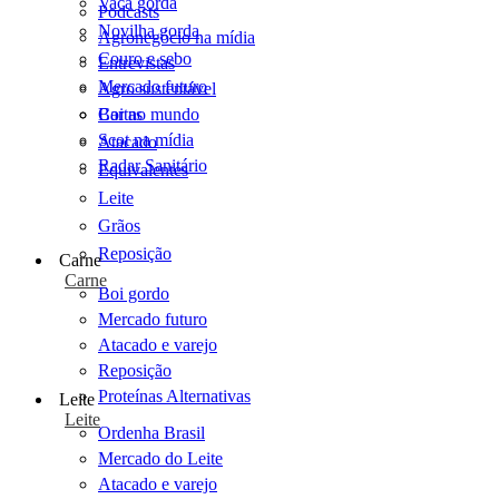
Vaca gorda
Podcasts
Novilha gorda
Agronegócio na mídia
Couro e sebo
Entrevistas
Mercado futuro
Agro sustentável
Cartas
Boi no mundo
Scot na mídia
Atacado
Radar Sanitário
Equivalentes
Leite
Grãos
Reposição
Carne
Carne
Boi gordo
Mercado futuro
Atacado e varejo
Reposição
Proteínas Alternativas
Leite
Leite
Ordenha Brasil
Mercado do Leite
Atacado e varejo