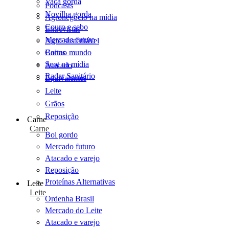
Vaca gorda
Podcasts
Novilha gorda
Agronegócio na mídia
Couro e sebo
Entrevistas
Mercado futuro
Agro sustentável
Cartas
Boi no mundo
Scot na mídia
Atacado
Radar Sanitário
Equivalentes
Leite
Grãos
Reposição
Carne
Carne
Boi gordo
Mercado futuro
Atacado e varejo
Reposição
Proteínas Alternativas
Leite
Leite
Ordenha Brasil
Mercado do Leite
Atacado e varejo