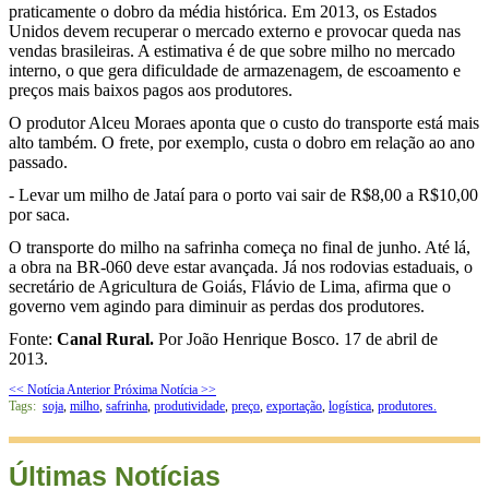
praticamente o dobro da média histórica. Em 2013, os Estados
Unidos devem recuperar o mercado externo e provocar queda nas
vendas brasileiras. A estimativa é de que sobre milho no mercado
interno, o que gera dificuldade de armazenagem, de escoamento e
preços mais baixos pagos aos produtores.
O produtor Alceu Moraes aponta que o custo do transporte está mais
alto também. O frete, por exemplo, custa o dobro em relação ao ano
passado.
- Levar um milho de Jataí para o porto vai sair de R$8,00 a R$10,00
por saca.
O transporte do milho na safrinha começa no final de junho. Até lá,
a obra na BR-060 deve estar avançada. Já nos rodovias estaduais, o
secretário de Agricultura de Goiás, Flávio de Lima, afirma que o
governo vem agindo para diminuir as perdas dos produtores.
Fonte:
Canal Rural.
Por João Henrique Bosco. 17 de abril de
2013.
<< Notícia Anterior
Próxima Notícia >>
Tags:
soja
,
milho
,
safrinha
,
produtividade
,
preço
,
exportação
,
logística
,
produtores.
Últimas Notícias