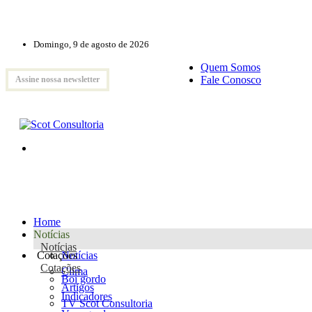
Domingo, 9 de agosto de 2026
Quem Somos
Fale Conosco
Assine nossa newsletter
Home
Notícias
Notícias
Cotações
Notícias
Cotações
Clima
Boi gordo
Artigos
Indicadores
TV Scot Consultoria