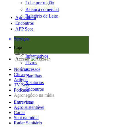
Leite por região
Balança comercial
Relatório de Leite
Agricultura
Encontros
APP Scot
Serviços
Loja
Loja
Informativos
Acessar
Livros
Notícias
Acessos
Clima
Planilhas
Artigos
Relatórios
TV Scot
Encontros
Podcasts
Agronegócio na mídia
Entrevistas
Agro sustentável
Cartas
Scot na mídia
Radar Sanitário