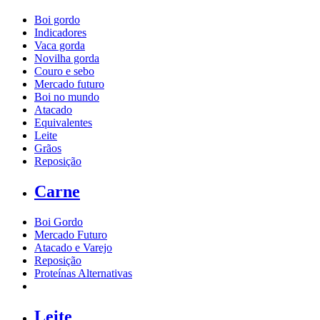
Boi gordo
Indicadores
Vaca gorda
Novilha gorda
Couro e sebo
Mercado futuro
Boi no mundo
Atacado
Equivalentes
Leite
Grãos
Reposição
Carne
Boi Gordo
Mercado Futuro
Atacado e Varejo
Reposição
Proteínas Alternativas
Leite