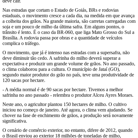
deve cair.
Nas estradas que cortam o Estado de Goiás, BRs e rodovias
estaduais, o movimento cresce a cada dia, na medida em que avança
a colheita dos grãos. Na grande maioria, são carretas carregadas com
soja e um pouco de milho da última safra. Em alguns pontos, o
trânsito é lento. É o caso da BR-060, que liga Mato Grosso do Sul a
Brasília. A rodovia passa por obras e a quantidade de veículos
complica o tráfego.
O movimento, que já é intenso nas estradas com a supersafra, não
deve diminuir tão cedo. A safrinha do milho deverá superar a
expectativa e produzir um grande volume de grãos. No ano passado,
o clima colaborou para a cultura. O município de Jataí (GO),
segundo maior produtor do grão no país, teve uma produtividade de
120 sacas por hectare.
- A média normal é de 90 sacas por hectare. Tivemos a melhor
safrinha no ano passado - relembra o produtor Alceu Ayres Moraes.
Neste ano, o agricultor plantou 150 hectares de milho. O cultivo
iniciou no começo de janeiro. Até agora, o clima vem ajudando. Se
chover na fase de enchimento de grãos, a produção será novamente
significativa.
O cenário de comércio exterior, no entanto, difere de 2012, quando
o Brasil enviou ao exterior 18 milhões de toneladas de milho,