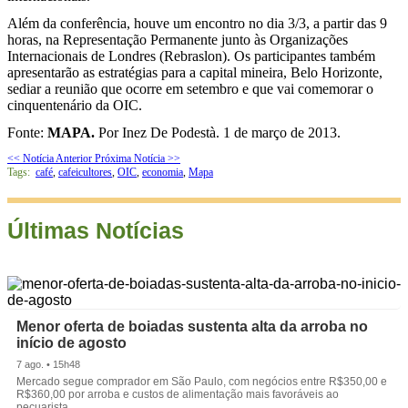
Além da conferência, houve um encontro no dia 3/3, a partir das 9
horas, na Representação Permanente junto às Organizações
Internacionais de Londres (Rebraslon). Os participantes também
apresentarão as estratégias para a capital mineira, Belo Horizonte,
sediar a reunião que ocorre em setembro e que vai comemorar o
cinquentenário da OIC.
Fonte:
MAPA.
Por Inez De Podestà. 1 de março de 2013.
<< Notícia Anterior
Próxima Notícia >>
Tags:
café
,
cafeicultores
,
OIC
,
economia
,
Mapa
Últimas Notícias
Menor oferta de boiadas sustenta alta da arroba no
início de agosto
7 ago. • 15h48
Mercado segue comprador em São Paulo, com negócios entre R$350,00 e
R$360,00 por arroba e custos de alimentação mais favoráveis ao
pecuarista.