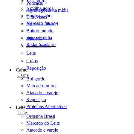
Vaca gorda
Podcasts
Novilha gorda
Agronegócio na mídia
Couro e sebo
Entrevistas
Mercado futuro
Agro sustentável
Cartas
Boi no mundo
Scot na mídia
Atacado
Radar Sanitário
Equivalentes
Leite
Grãos
Reposição
Carne
Carne
Boi gordo
Mercado futuro
Atacado e varejo
Reposição
Proteínas Alternativas
Leite
Leite
Ordenha Brasil
Mercado do Leite
Atacado e varejo