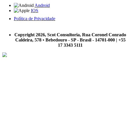
Android
IOS
Política de Privacidade
A Scot Consultoria não se responsabiliza por negócios realizados a partir das informações contidas em
nosso site.
Copyright 2026, Scot Consultoria, Rua Coronel Conrado
Caldeira, 578 • Bebedouro - SP - Brasil - 14701-000 | +55
17 3343 5111