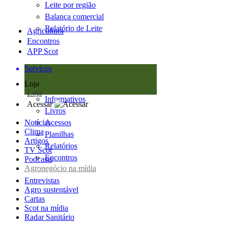
Leite por região
Balança comercial
Relatório de Leite
Agricultura
Encontros
APP Scot
Serviços
Loja
Loja
Informativos
Acessar
Livros
Notícias
Acessos
Clima
Planilhas
Artigos
Relatórios
TV Scot
Encontros
Podcasts
Agronegócio na mídia
Entrevistas
Agro sustentável
Cartas
Scot na mídia
Radar Sanitário