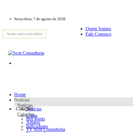
Sexta-feira, 7 de agosto de 2026
Quem Somos
Fale Conosco
Assine nossa newsletter
Home
Notícias
Notícias
Cotações
Notícias
Cotações
Clima
Boi gordo
Artigos
Indicadores
TV Scot Consultoria