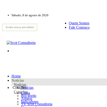
Sábado, 8 de agosto de 2026
Quem Somos
Fale Conosco
Assine nossa newsletter
Home
Notícias
Notícias
Cotações
Notícias
Cotações
Clima
Boi gordo
Artigos
Indicadores
TV Scot Consultoria