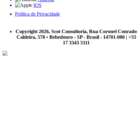
IOS
Política de Privacidade
A Scot Consultoria não se responsabiliza por negócios realizados a partir das informações contidas em
nosso site.
Copyright 2026, Scot Consultoria, Rua Coronel Conrado
Caldeira, 578 • Bebedouro - SP - Brasil - 14701-000 | +55
17 3343 5111