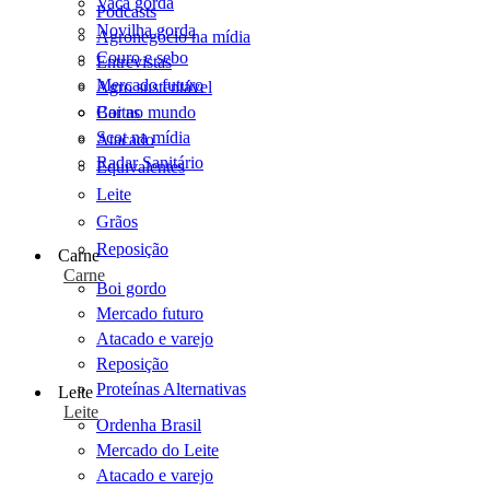
Vaca gorda
Podcasts
Novilha gorda
Agronegócio na mídia
Couro e sebo
Entrevistas
Mercado futuro
Agro sustentável
Cartas
Boi no mundo
Scot na mídia
Atacado
Radar Sanitário
Equivalentes
Leite
Grãos
Reposição
Carne
Carne
Boi gordo
Mercado futuro
Atacado e varejo
Reposição
Proteínas Alternativas
Leite
Leite
Ordenha Brasil
Mercado do Leite
Atacado e varejo