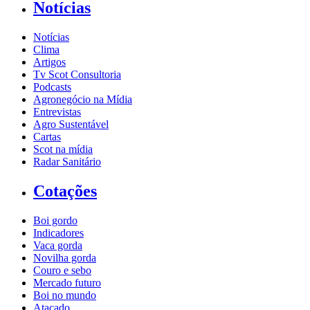
Notícias
Notícias
Clima
Artigos
Tv Scot Consultoria
Podcasts
Agronegócio na Mídia
Entrevistas
Agro Sustentável
Cartas
Scot na mídia
Radar Sanitário
Cotações
Boi gordo
Indicadores
Vaca gorda
Novilha gorda
Couro e sebo
Mercado futuro
Boi no mundo
Atacado