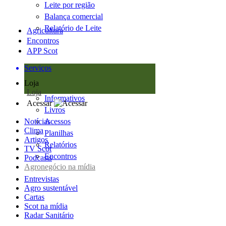
Leite por região
Balança comercial
Relatório de Leite
Agricultura
Encontros
APP Scot
Serviços
Loja
Loja
Informativos
Acessar
Livros
Notícias
Acessos
Clima
Planilhas
Artigos
Relatórios
TV Scot
Encontros
Podcasts
Agronegócio na mídia
Entrevistas
Agro sustentável
Cartas
Scot na mídia
Radar Sanitário