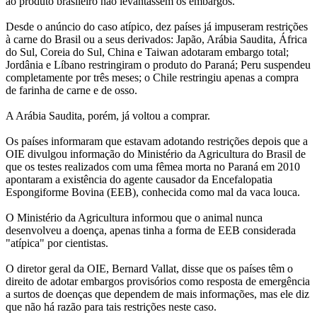
ao produto brasileiro não levantassem os embargos.
Desde o anúncio do caso atípico, dez países já impuseram restrições
à carne do Brasil ou a seus derivados: Japão, Arábia Saudita, África
do Sul, Coreia do Sul, China e Taiwan adotaram embargo total;
Jordânia e Líbano restringiram o produto do Paraná; Peru suspendeu
completamente por três meses; o Chile restringiu apenas a compra
de farinha de carne e de osso.
A Arábia Saudita, porém, já voltou a comprar.
Os países informaram que estavam adotando restrições depois que a
OIE divulgou informação do Ministério da Agricultura do Brasil de
que os testes realizados com uma fêmea morta no Paraná em 2010
apontaram a existência do agente causador da Encefalopatia
Espongiforme Bovina (EEB), conhecida como mal da vaca louca.
O Ministério da Agricultura informou que o animal nunca
desenvolveu a doença, apenas tinha a forma de EEB considerada
"atípica" por cientistas.
O diretor geral da OIE, Bernard Vallat, disse que os países têm o
direito de adotar embargos provisórios como resposta de emergência
a surtos de doenças que dependem de mais informações, mas ele diz
que não há razão para tais restrições neste caso.