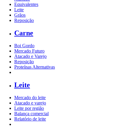
Equivalentes
Leite
Grãos
Reposição
Carne
Boi Gordo
Mercado Futuro
Atacado e Varejo
Reposição
Proteínas Alternativas
Leite
Mercado do leite
Atacado e varejo
Leite por região
Balança comercial
Relatório de leite