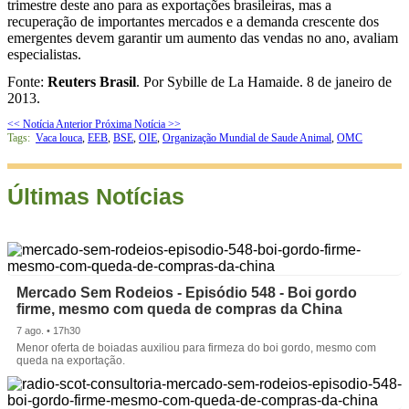
trimestre deste ano para as exportações brasileiras, mas a
recuperação de importantes mercados e a demanda crescente dos
emergentes devem garantir um aumento das vendas no ano, avaliam
especialistas.
Fonte:
Reuters Brasil
. Por Sybille de La Hamaide. 8 de janeiro de
2013.
<< Notícia Anterior
Próxima Notícia >>
Tags:
Vaca louca
,
EEB
,
BSE
,
OIE
,
Organização Mundial de Saude Animal
,
OMC
Últimas Notícias
Mercado Sem Rodeios - Episódio 548 - Boi gordo
firme, mesmo com queda de compras da China
7 ago. • 17h30
Menor oferta de boiadas auxiliou para firmeza do boi gordo, mesmo com
queda na exportação.