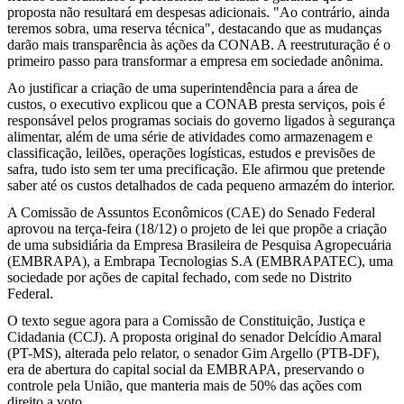
proposta não resultará em despesas adicionais. "Ao contrário, ainda
teremos sobra, uma reserva técnica", destacando que as mudanças
darão mais transparência às ações da CONAB. A reestruturação é o
primeiro passo para transformar a empresa em sociedade anônima.
Ao justificar a criação de uma superintendência para a área de
custos, o executivo explicou que a CONAB presta serviços, pois é
responsável pelos programas sociais do governo ligados à segurança
alimentar, além de uma série de atividades como armazenagem e
classificação, leilões, operações logísticas, estudos e previsões de
safra, tudo isto sem ter uma precificação. Ele afirmou que pretende
saber até os custos detalhados de cada pequeno armazém do interior.
A Comissão de Assuntos Econômicos (CAE) do Senado Federal
aprovou na terça-feira (18/12) o projeto de lei que propõe a criação
de uma subsidiária da Empresa Brasileira de Pesquisa Agropecuária
(EMBRAPA), a Embrapa Tecnologias S.A (EMBRAPATEC), uma
sociedade por ações de capital fechado, com sede no Distrito
Federal.
O texto segue agora para a Comissão de Constituição, Justiça e
Cidadania (CCJ). A proposta original do senador Delcídio Amaral
(PT-MS), alterada pelo relator, o senador Gim Argello (PTB-DF),
era de abertura do capital social da EMBRAPA, preservando o
controle pela União, que manteria mais de 50% das ações com
direito a voto.