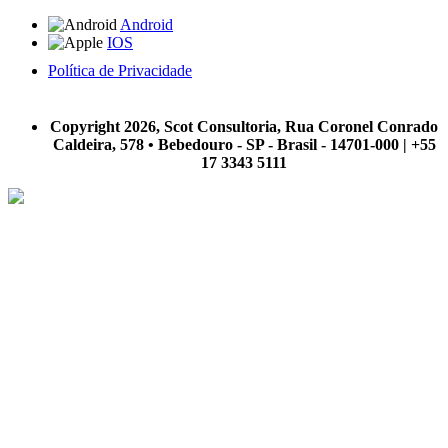
Android
IOS
Política de Privacidade
A Scot Consultoria não se responsabiliza por negócios realizados a partir das informações contidas em
nosso site.
Copyright 2026, Scot Consultoria, Rua Coronel Conrado
Caldeira, 578 • Bebedouro - SP - Brasil - 14701-000 | +55
17 3343 5111