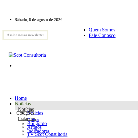
Sábado, 8 de agosto de 2026
Quem Somos
Fale Conosco
Assine nossa newsletter
Home
Notícias
Notícias
Cotações
Notícias
Cotações
Clima
Boi gordo
Artigos
Indicadores
TV Scot Consultoria