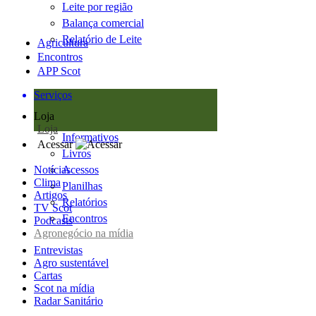
Leite por região
Balança comercial
Relatório de Leite
Agricultura
Encontros
APP Scot
Serviços
Loja
Loja
Informativos
Acessar
Livros
Notícias
Acessos
Clima
Planilhas
Artigos
Relatórios
TV Scot
Encontros
Podcasts
Agronegócio na mídia
Entrevistas
Agro sustentável
Cartas
Scot na mídia
Radar Sanitário