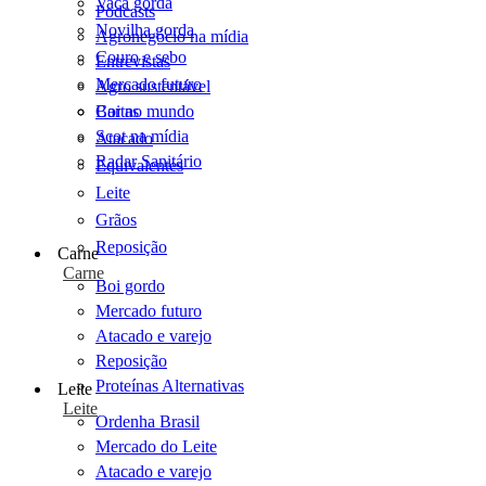
Vaca gorda
Podcasts
Novilha gorda
Agronegócio na mídia
Couro e sebo
Entrevistas
Mercado futuro
Agro sustentável
Cartas
Boi no mundo
Scot na mídia
Atacado
Radar Sanitário
Equivalentes
Leite
Grãos
Reposição
Carne
Carne
Boi gordo
Mercado futuro
Atacado e varejo
Reposição
Proteínas Alternativas
Leite
Leite
Ordenha Brasil
Mercado do Leite
Atacado e varejo