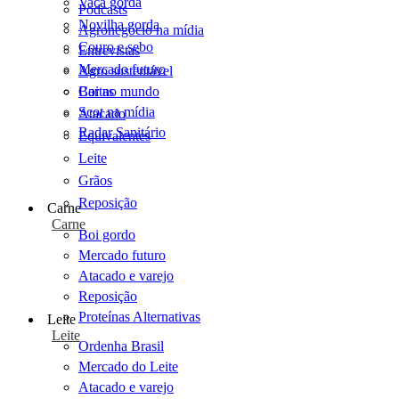
Vaca gorda
Podcasts
Novilha gorda
Agronegócio na mídia
Couro e sebo
Entrevistas
Mercado futuro
Agro sustentável
Cartas
Boi no mundo
Scot na mídia
Atacado
Radar Sanitário
Equivalentes
Leite
Grãos
Reposição
Carne
Carne
Boi gordo
Mercado futuro
Atacado e varejo
Reposição
Proteínas Alternativas
Leite
Leite
Ordenha Brasil
Mercado do Leite
Atacado e varejo