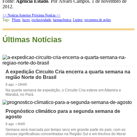
Fonte:
Agência Estado
. Por Álvaro Campos. 1 de novembro de
2012.
<< Notícia Anterior
Próxima Notícia >>
Tags:
Pfizer
,
lucro
,
exclusividade
,
farmacêutica
,
Lipitor
,
recompra de ações
Últimas Notícias
A expedição Circuito Cria encerra a quarta semana na
região Norte do Brasil
8 ago. • 16h00
Na quarta semana de expedição, o Circuito Cria esteve em Altamira e
Marabá, no Pará.
Prognóstico climático para a segunda semana de
agosto
8 ago. • 6h00
Semana será marcada por tempo seco em grande parte do país, com as
chuvas significativas concentradas na Região Sul e em trechos do litoral