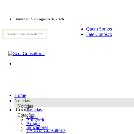
Domingo, 9 de agosto de 2026
Quem Somos
Fale Conosco
Assine nossa newsletter
Home
Notícias
Notícias
Cotações
Notícias
Cotações
Clima
Boi gordo
Artigos
Indicadores
TV Scot Consultoria