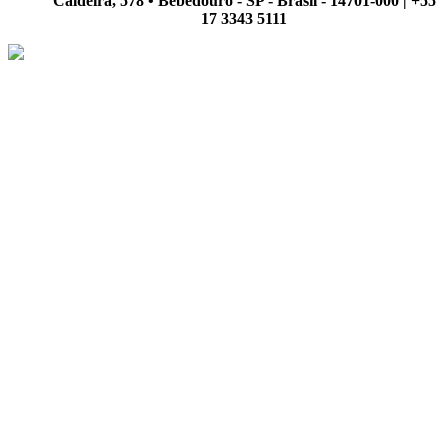
Caldeira, 578 • Bebedouro - SP - Brasil - 14701-000 | +55
17 3343 5111