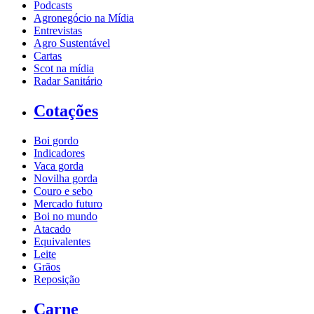
Podcasts
Agronegócio na Mídia
Entrevistas
Agro Sustentável
Cartas
Scot na mídia
Radar Sanitário
Cotações
Boi gordo
Indicadores
Vaca gorda
Novilha gorda
Couro e sebo
Mercado futuro
Boi no mundo
Atacado
Equivalentes
Leite
Grãos
Reposição
Carne