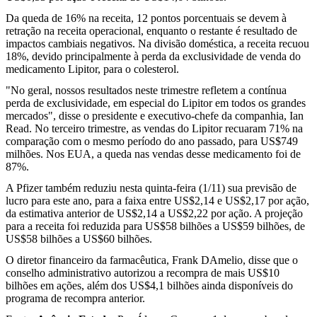
Da queda de 16% na receita, 12 pontos porcentuais se devem à
retração na receita operacional, enquanto o restante é resultado de
impactos cambiais negativos. Na divisão doméstica, a receita recuou
18%, devido principalmente à perda da exclusividade de venda do
medicamento Lipitor, para o colesterol.
"No geral, nossos resultados neste trimestre refletem a contínua
perda de exclusividade, em especial do Lipitor em todos os grandes
mercados", disse o presidente e executivo-chefe da companhia, Ian
Read. No terceiro trimestre, as vendas do Lipitor recuaram 71% na
comparação com o mesmo período do ano passado, para US$749
milhões. Nos EUA, a queda nas vendas desse medicamento foi de
87%.
A Pfizer também reduziu nesta quinta-feira (1/11) sua previsão de
lucro para este ano, para a faixa entre US$2,14 e US$2,17 por ação,
da estimativa anterior de US$2,14 a US$2,22 por ação. A projeção
para a receita foi reduzida para US$58 bilhões a US$59 bilhões, de
US$58 bilhões a US$60 bilhões.
O diretor financeiro da farmacêutica, Frank DAmelio, disse que o
conselho administrativo autorizou a recompra de mais US$10
bilhões em ações, além dos US$4,1 bilhões ainda disponíveis do
programa de recompra anterior.