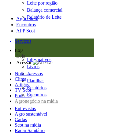
Leite por região
Balança comercial
Relatório de Leite
Agricultura
Encontros
APP Scot
Serviços
Loja
Loja
Informativos
Acessar
Livros
Notícias
Acessos
Clima
Planilhas
Artigos
Relatórios
TV Scot
Encontros
Podcasts
Agronegócio na mídia
Entrevistas
Agro sustentável
Cartas
Scot na mídia
Radar Sanitário