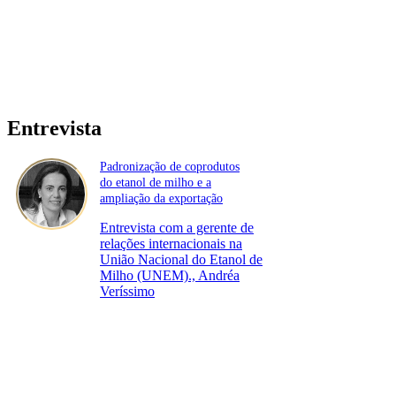
Entrevista
Padronização de coprodutos
do etanol de milho e a
ampliação da exportação
Entrevista com a gerente de
relações internacionais na
União Nacional do Etanol de
Milho (UNEM)., Andréa
Veríssimo