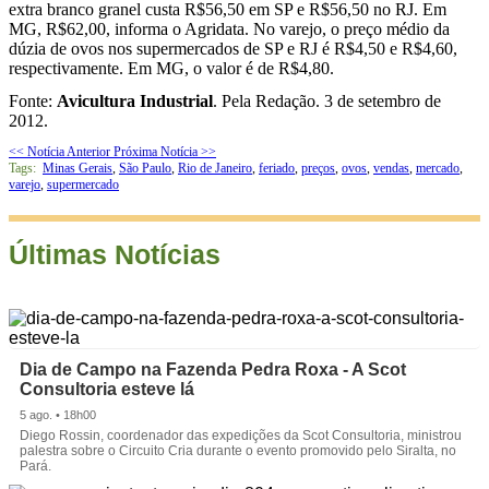
extra branco granel custa R$56,50 em SP e R$56,50 no RJ. Em
MG, R$62,00, informa o Agridata. No varejo, o preço médio da
dúzia de ovos nos supermercados de SP e RJ é R$4,50 e R$4,60,
respectivamente. Em MG, o valor é de R$4,80.
Fonte:
Avicultura Industrial
. Pela Redação. 3 de setembro de
2012.
<< Notícia Anterior
Próxima Notícia >>
Tags:
Minas Gerais
,
São Paulo
,
Rio de Janeiro
,
feriado
,
preços
,
ovos
,
vendas
,
mercado
,
varejo
,
supermercado
Últimas Notícias
Dia de Campo na Fazenda Pedra Roxa - A Scot
Consultoria esteve lá
5 ago. • 18h00
Diego Rossin, coordenador das expedições da Scot Consultoria, ministrou
palestra sobre o Circuito Cria durante o evento promovido pelo Siralta, no
Pará.