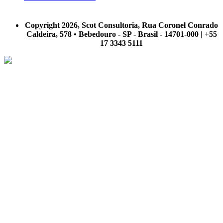
A Scot Consultoria não se responsabiliza por negócios realizados a partir das informações contidas em
nosso site.
Copyright 2026, Scot Consultoria, Rua Coronel Conrado
Caldeira, 578 • Bebedouro - SP - Brasil - 14701-000 | +55
17 3343 5111