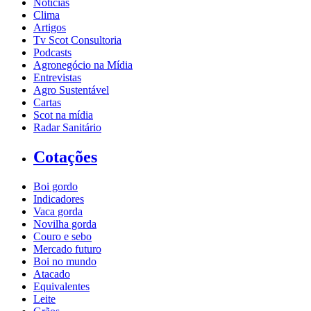
Notícias
Clima
Artigos
Tv Scot Consultoria
Podcasts
Agronegócio na Mídia
Entrevistas
Agro Sustentável
Cartas
Scot na mídia
Radar Sanitário
Cotações
Boi gordo
Indicadores
Vaca gorda
Novilha gorda
Couro e sebo
Mercado futuro
Boi no mundo
Atacado
Equivalentes
Leite