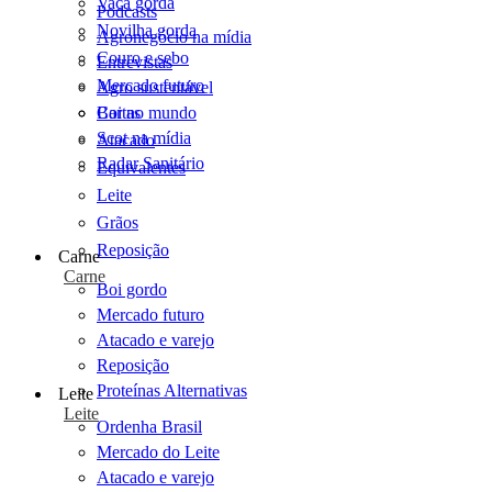
Vaca gorda
Podcasts
Novilha gorda
Agronegócio na mídia
Couro e sebo
Entrevistas
Mercado futuro
Agro sustentável
Cartas
Boi no mundo
Scot na mídia
Atacado
Radar Sanitário
Equivalentes
Leite
Grãos
Reposição
Carne
Carne
Boi gordo
Mercado futuro
Atacado e varejo
Reposição
Proteínas Alternativas
Leite
Leite
Ordenha Brasil
Mercado do Leite
Atacado e varejo