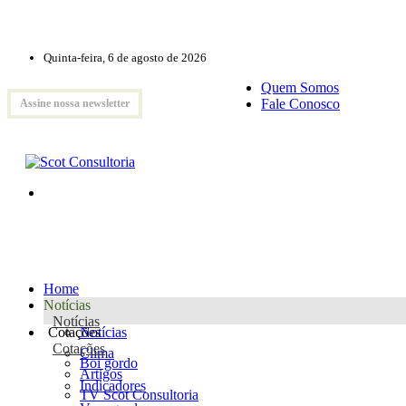
Quinta-feira, 6 de agosto de 2026
Quem Somos
Fale Conosco
Assine nossa newsletter
Home
Notícias
Notícias
Cotações
Notícias
Cotações
Clima
Boi gordo
Artigos
Indicadores
TV Scot Consultoria