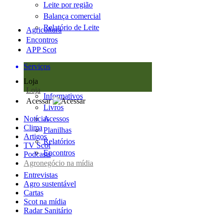
Leite por região
Balança comercial
Relatório de Leite
Agricultura
Encontros
APP Scot
Serviços
Loja
Loja
Informativos
Acessar
Livros
Notícias
Acessos
Clima
Planilhas
Artigos
Relatórios
TV Scot
Encontros
Podcasts
Agronegócio na mídia
Entrevistas
Agro sustentável
Cartas
Scot na mídia
Radar Sanitário