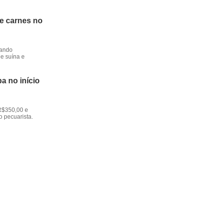
de carnes no
dando
e suína e
a no início
R$350,00 e
o pecuarista.