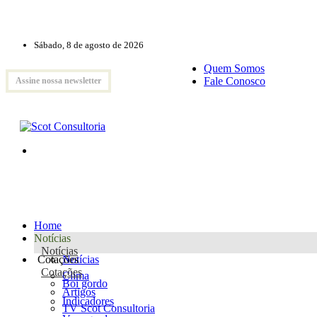
Sábado, 8 de agosto de 2026
Quem Somos
Fale Conosco
Assine nossa newsletter
Home
Notícias
Notícias
Cotações
Notícias
Cotações
Clima
Boi gordo
Artigos
Indicadores
TV Scot Consultoria