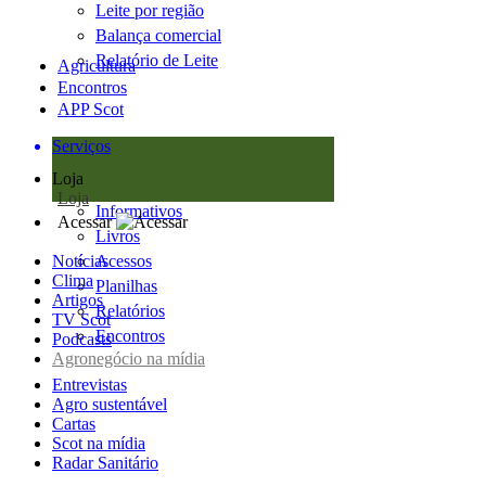
Leite por região
Balança comercial
Relatório de Leite
Agricultura
Encontros
APP Scot
Serviços
Loja
Loja
Informativos
Acessar
Livros
Notícias
Acessos
Clima
Planilhas
Artigos
Relatórios
TV Scot
Encontros
Podcasts
Agronegócio na mídia
Entrevistas
Agro sustentável
Cartas
Scot na mídia
Radar Sanitário