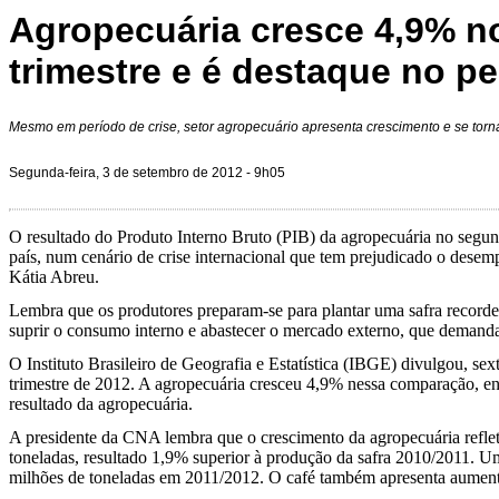
Agropecuária cresce 4,9% 
trimestre e é destaque no p
Mesmo em período de crise, setor agropecuário apresenta crescimento e se torn
Segunda-feira, 3 de setembro de 2012 - 9h05
O resultado do Produto Interno Bruto (PIB) da agropecuária no segund
país, num cenário de crise internacional que tem prejudicado o dese
Kátia Abreu.
Lembra que os produtores preparam-se para plantar uma safra recorde,
suprir o consumo interno e abastecer o mercado externo, que demanda
O Instituto Brasileiro de Geografia e Estatística (IBGE) divulgou, se
trimestre de 2012. A agropecuária cresceu 4,9% nessa comparação, en
resultado da agropecuária.
A presidente da CNA lembra que o crescimento da agropecuária reflete
toneladas, resultado 1,9% superior à produção da safra 2010/2011. Um
milhões de toneladas em 2011/2012. O café também apresenta aumento