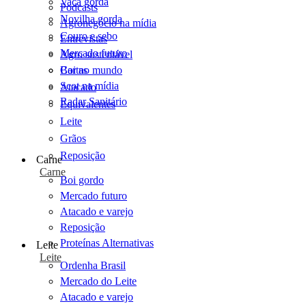
Vaca gorda
Podcasts
Novilha gorda
Agronegócio na mídia
Couro e sebo
Entrevistas
Mercado futuro
Agro sustentável
Cartas
Boi no mundo
Scot na mídia
Atacado
Radar Sanitário
Equivalentes
Leite
Grãos
Reposição
Carne
Carne
Boi gordo
Mercado futuro
Atacado e varejo
Reposição
Proteínas Alternativas
Leite
Leite
Ordenha Brasil
Mercado do Leite
Atacado e varejo