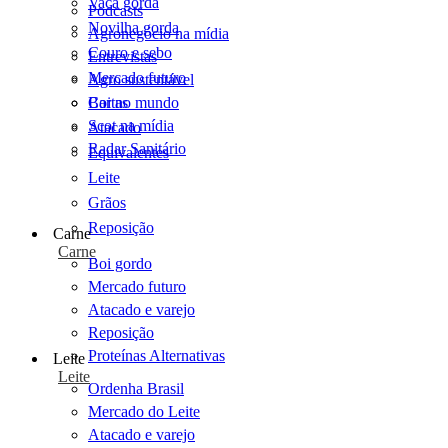
Vaca gorda
Podcasts
Novilha gorda
Agronegócio na mídia
Couro e sebo
Entrevistas
Mercado futuro
Agro sustentável
Cartas
Boi no mundo
Scot na mídia
Atacado
Radar Sanitário
Equivalentes
Leite
Grãos
Reposição
Carne
Carne
Boi gordo
Mercado futuro
Atacado e varejo
Reposição
Proteínas Alternativas
Leite
Leite
Ordenha Brasil
Mercado do Leite
Atacado e varejo