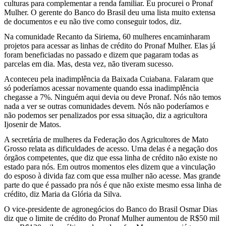
culturas para complementar a renda familiar. Eu procurei o Pronaf
Mulher. O gerente do Banco do Brasil deu uma lista muito extensa
de documentos e eu não tive como conseguir todos, diz.
Na comunidade Recanto da Siriema, 60 mulheres encaminharam
projetos para acessar as linhas de crédito do Pronaf Mulher. Elas já
foram beneficiadas no passado e dizem que pagaram todas as
parcelas em dia. Mas, desta vez, não tiveram sucesso.
Aconteceu pela inadimplência da Baixada Cuiabana. Falaram que
só poderíamos acessar novamente quando essa inadimplência
chegasse a 7%. Ninguém aqui devia ou deve Pronaf. Nós não temos
nada a ver se outras comunidades devem. Nós não poderíamos e
não podemos ser penalizados por essa situação, diz a agricultora
Ijosenir de Matos.
A secretária de mulheres da Federação dos Agricultores de Mato
Grosso relata as dificuldades de acesso. Uma delas é a negação dos
órgãos competentes, que diz que essa linha de crédito não existe no
estado para nós. Em outros momentos eles dizem que a vinculação
do esposo à divida faz com que essa mulher não acesse. Mas grande
parte do que é passado pra nós é que não existe mesmo essa linha de
crédito, diz Maria da Glória da Silva.
O vice-presidente de agronegócios do Banco do Brasil Osmar Dias
diz que o limite de crédito do Pronaf Mulher aumentou de R$50 mil