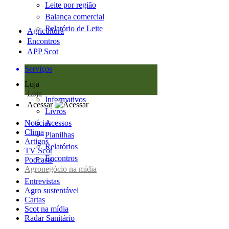
Leite por região
Balança comercial
Relatório de Leite
Agricultura
Encontros
APP Scot
Serviços
Loja
Loja
Informativos
Acessar
Livros
Notícias
Acessos
Clima
Planilhas
Artigos
Relatórios
TV Scot
Encontros
Podcasts
Agronegócio na mídia
Entrevistas
Agro sustentável
Cartas
Scot na mídia
Radar Sanitário