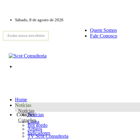
Sábado, 8 de agosto de 2026
Quem Somos
Fale Conosco
Assine nossa newsletter
Home
Notícias
Notícias
Cotações
Notícias
Cotações
Clima
Boi gordo
Artigos
Indicadores
TV Scot Consultoria