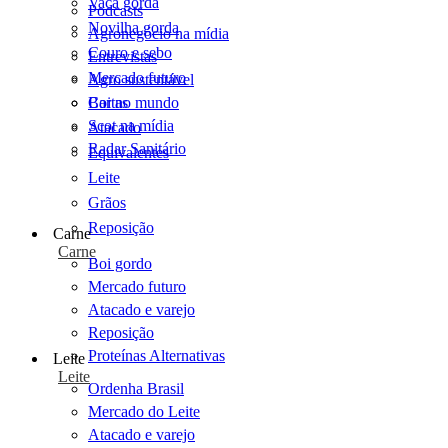
Vaca gorda
Podcasts
Novilha gorda
Agronegócio na mídia
Couro e sebo
Entrevistas
Mercado futuro
Agro sustentável
Cartas
Boi no mundo
Scot na mídia
Atacado
Radar Sanitário
Equivalentes
Leite
Grãos
Reposição
Carne
Carne
Boi gordo
Mercado futuro
Atacado e varejo
Reposição
Proteínas Alternativas
Leite
Leite
Ordenha Brasil
Mercado do Leite
Atacado e varejo