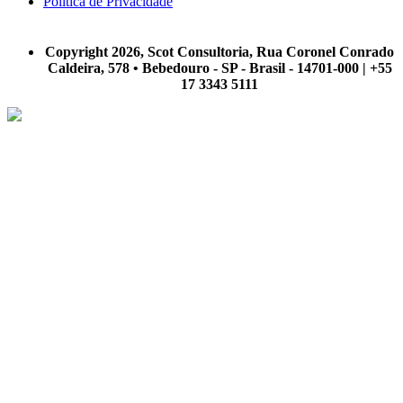
Política de Privacidade
A Scot Consultoria não se responsabiliza por negócios realizados a partir das informações contidas em
nosso site.
Copyright 2026, Scot Consultoria, Rua Coronel Conrado
Caldeira, 578 • Bebedouro - SP - Brasil - 14701-000 | +55
17 3343 5111