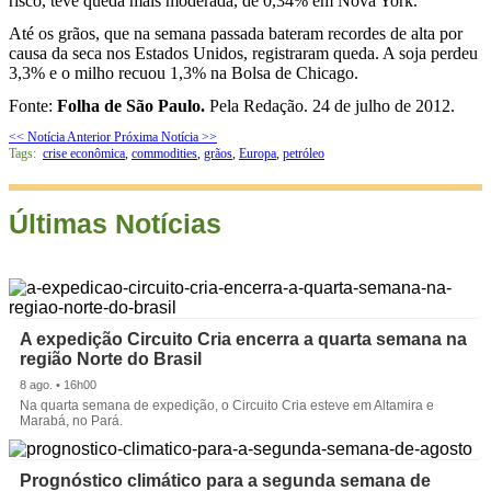
risco, teve queda mais moderada, de 0,34% em Nova York.
Até os grãos, que na semana passada bateram recordes de alta por
causa da seca nos Estados Unidos, registraram queda. A soja perdeu
3,3% e o milho recuou 1,3% na Bolsa de Chicago.
Fonte:
Folha de São Paulo.
Pela Redação. 24 de julho de 2012.
<< Notícia Anterior
Próxima Notícia >>
Tags:
crise econômica
,
commodities
,
grãos
,
Europa
,
petróleo
Últimas Notícias
A expedição Circuito Cria encerra a quarta semana na
região Norte do Brasil
8 ago. • 16h00
Na quarta semana de expedição, o Circuito Cria esteve em Altamira e
Marabá, no Pará.
Prognóstico climático para a segunda semana de