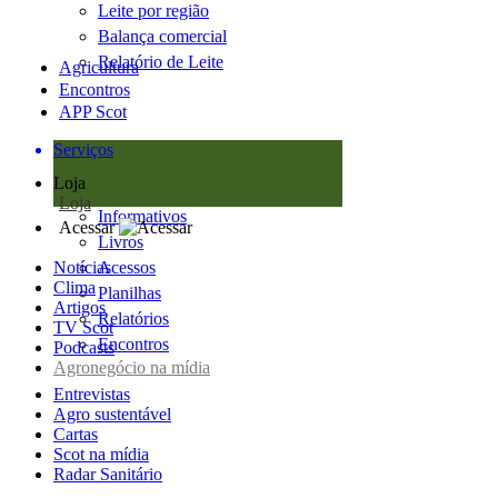
Leite por região
Balança comercial
Relatório de Leite
Agricultura
Encontros
APP Scot
Serviços
Loja
Loja
Informativos
Acessar
Livros
Notícias
Acessos
Clima
Planilhas
Artigos
Relatórios
TV Scot
Encontros
Podcasts
Agronegócio na mídia
Entrevistas
Agro sustentável
Cartas
Scot na mídia
Radar Sanitário