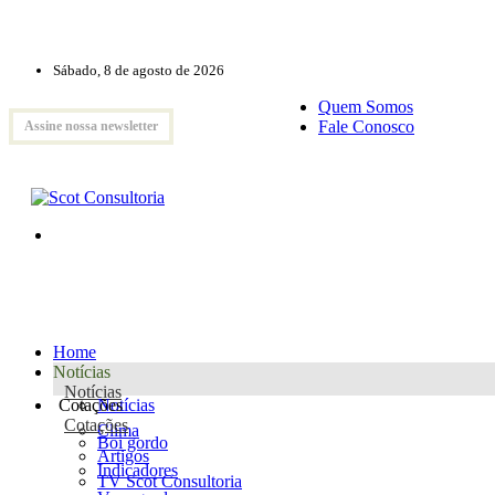
Sábado, 8 de agosto de 2026
Quem Somos
Fale Conosco
Assine nossa newsletter
Home
Notícias
Notícias
Cotações
Notícias
Cotações
Clima
Boi gordo
Artigos
Indicadores
TV Scot Consultoria