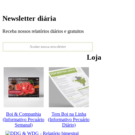
Newsletter diária
Receba nossos relatórios diários e gratuitos
Assine nossa newsletter
Loja
Boi & Companhia
Tem Boi na Linha
(Informativo Pecuário
(Informativo Pecuário
Semanal)
Diário)