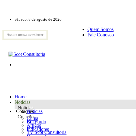
Sábado, 8 de agosto de 2026
Quem Somos
Fale Conosco
Assine nossa newsletter
Home
Notícias
Notícias
Cotações
Notícias
Cotações
Clima
Boi gordo
Artigos
Indicadores
TV Scot Consultoria