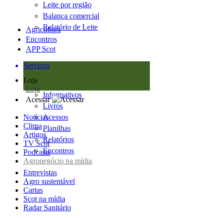
Leite por região
Balança comercial
Relatório de Leite
Agricultura
Encontros
APP Scot
Serviços
Loja
Loja
Informativos
Acessar
Livros
Notícias
Acessos
Clima
Planilhas
Artigos
Relatórios
TV Scot
Encontros
Podcasts
Agronegócio na mídia
Entrevistas
Agro sustentável
Cartas
Scot na mídia
Radar Sanitário