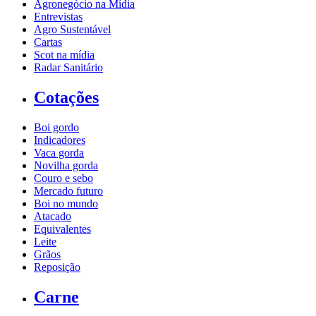
Agronegócio na Mídia
Entrevistas
Agro Sustentável
Cartas
Scot na mídia
Radar Sanitário
Cotações
Boi gordo
Indicadores
Vaca gorda
Novilha gorda
Couro e sebo
Mercado futuro
Boi no mundo
Atacado
Equivalentes
Leite
Grãos
Reposição
Carne