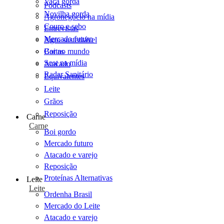
Vaca gorda
Podcasts
Novilha gorda
Agronegócio na mídia
Couro e sebo
Entrevistas
Mercado futuro
Agro sustentável
Cartas
Boi no mundo
Scot na mídia
Atacado
Radar Sanitário
Equivalentes
Leite
Grãos
Reposição
Carne
Carne
Boi gordo
Mercado futuro
Atacado e varejo
Reposição
Proteínas Alternativas
Leite
Leite
Ordenha Brasil
Mercado do Leite
Atacado e varejo