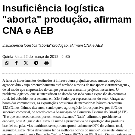
Insuficiência logística
"aborta" produção, afirmam
CNA e AEB
Insuficiência logística "aborta" produção, afirmam CNA e AEB
Quinta-feira, 22 de março de 2012 - 9h35
A falta de investimentos destinados à infraestrutura prejudica como nunca o negócio
agropecuário - cujo desenvolvimento está atrelado a meios de transporte e armazenagem -,
de tal modo que empresários do campo passaram a assumir projetos nessa área. O
problema logístico, que se intensificou na década passada com a expansão da economia
rural, foi debatido nesta semana, em São Paulo, por representantes do setor. Graças ao
boom das commodities, as exportações brasileiras de mercadorias básicas cresceram
132,8% nos últimos dez anos, sendo que o agronegócio foi responsável por 35% do
superávit comercial, de acordo com a Associação de Comércio Exterior do Brasil (AEB).
"E o que aconteceu com os portos nesses dez anos? Nada", afirmou o presidente da
entidade, José Augusto de Castro. O mar é a principal via de exportação dos produtos
brasileiros: pelas vias marítimas se exportam aproximadamente 90% do volume total,
segundo Castro. "Nós deveríamos ter os melhores portos do mundo", disse ele, durante um
evento promovido pela Fundação Getúlio Vargas (FGV) em São Paulo. Outro participante