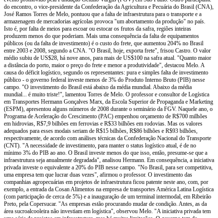
do encontro, o vice-presidente da Confederação da Agricultura e Pecuária do Brasil (CNA),
José Ramos Torres de Melo, pontuou que a falta de infraestrutura para o transporte e a
armazenagem de mercadorias agrícolas provoca "um abortamento da produção" no país.
Isto é, por falta de meios para escoar ou estocar os frutos da safra, regiões inteiras
produzem menos do que poderiam. Mais uma consequência da falta de equipamentos
públicos (ou da falta de investimento) é o custo do frete, que aumentou 204% no Brasil
entre 2003 e 2008, segundo a CNA. "O Brasil, hoje, exporta frete", frisou Castro. O valor
médio subiu de US$28, há nove anos, para mais de US$100 na safra atual. "Quanto maior
a distância do porto, maior o preço do frete e menor a produtividade", destacou Melo. A
causa do déficit logístico, segundo os representantes: pura e simples falta de investimento
público - o governo federal investe menos de 3% do Produto Interno Bruto (PIB) nesse
campo. "O investimento do Brasil está abaixo da média mundial. Abaixo da média
mundial... é muito triste!", lamentou Torres de Melo. O professor e consultor de Logística
em Transportes Hermann Gonçalves Marx, da Escola Superior de Propaganda e Marketing
(ESPM), apresentou alguns números de 2008 durante o seminário da FGV. Naquele ano, o
Programa de Aceleração do Crescimento (PAC) empenhou orçamento de R$700 milhões
em hidrovias, R$7,9 bilhões em ferrovias e R$33 bilhões em rodovias. Mas os valores
adequados para esses modais seriam de R$15 bilhões, R$86 bilhões e R$93 bilhões,
respectivamente, de acordo com análises técnicas da Confederação Nacional do Transporte
(CNT). "A necessidade de investimento, para manter o status logístico atual, é de no
mínimo 3% do PIB ao ano. O Brasil investe menos do que isso, então, presume-se que a
infraestrutura seja anualmente degradada", analisou Hermann. Em consequência, a iniciativa
privada investe o equivalente a 20% do PIB nesse campo. "No Brasil, para ser competitiva,
uma empresa tem que lucrar duas vezes", afirmou o professor. O investimento das
companhias agropecuárias em projetos de infraestrutura ficou patente neste ano, com, por
exemplo, a entrada da Cosan Alimentos na empresa de transportes América Latina Logística
(com participação de cerca de 5%) e a inauguração de um terminal intermodal, em Ribeirão
Preto, pela Copersucar. "As empresas estão procurando mudar de condição. Antes, as da
área sucroalcooleira não investiam em logística", observou Melo. "A iniciativa privada tem