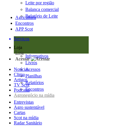
Leite por região
Balança comercial
Relatório de Leite
Agricultura
Encontros
APP Scot
Serviços
Loja
Loja
Informativos
Acessar
Livros
Notícias
Acessos
Clima
Planilhas
Artigos
Relatórios
TV Scot
Encontros
Podcasts
Agronegócio na mídia
Entrevistas
Agro sustentável
Cartas
Scot na mídia
Radar Sanitário