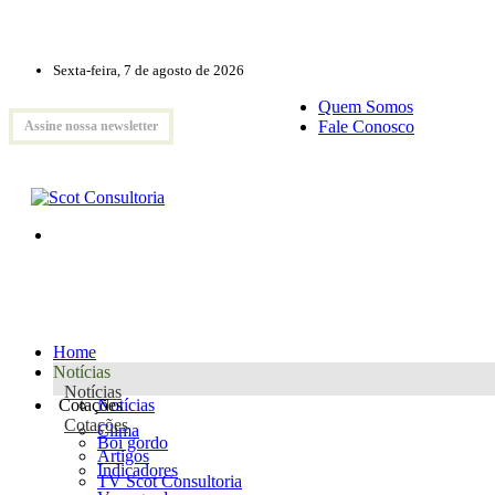
Sexta-feira, 7 de agosto de 2026
Quem Somos
Fale Conosco
Assine nossa newsletter
Home
Notícias
Notícias
Cotações
Notícias
Cotações
Clima
Boi gordo
Artigos
Indicadores
TV Scot Consultoria