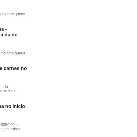
mesmo com queda
s -
queda de
mesmo com queda
de carnes no
dando
e suína e
a no início
R$350,00 e
o pecuarista.