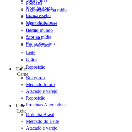
Vaca gorda
Podcasts
Novilha gorda
Agronegócio na mídia
Couro e sebo
Entrevistas
Mercado futuro
Agro sustentável
Cartas
Boi no mundo
Scot na mídia
Atacado
Radar Sanitário
Equivalentes
Leite
Grãos
Reposição
Carne
Carne
Boi gordo
Mercado futuro
Atacado e varejo
Reposição
Proteínas Alternativas
Leite
Leite
Ordenha Brasil
Mercado do Leite
Atacado e varejo