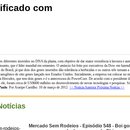
dificado com
 diferentes inseridos no DNA da planta, com objetivo de dar maior resistência à lavoura e aume
anto, que é líder mundial em sementes. O anúncio foi feito por executivos da Dow em fazenda
do Brasil, já que dois dos genes inseridos dão tolerância a herbicidas e os outros três tornam
transgênico de oito genes lançado nos Estados Unidos. Inicialmente, a empresa vai colocar no 
 da Herculex, que tem dois genes e é o antecessora do PowerCore. De acordo com o president
ele, foram cerca de US$600 milhões no desenvolvimento de novas tecnologias e pesquisas. Só 
Paulo
. Por Araripe Castilho. 10 de março de 2012.
<< Notícia Anterior
Próxima Notícia >>
Notícias
Mercado Sem Rodeios - Episódio 548 - Boi gor