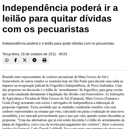
Independência poderá ir a
leilão para quitar dívidas
com os pecuaristas
Independência poderá ir a leilão para quitar dívidas com os pecuaristas
Terça-feira, 18 de outubro de 2011 - 9h33
Reunião entre representantes de credores pecuaristas de Mato Grosso do Sul e
fornecedores de outros estados se reuniram hoje em São Paulo para discutir uma saída ao
impasse na recuperação judicial do Frigorífico Independência, de Nova Andradina. Uma
das propostas em discussão é o leilão do ‘arrendamento’ do frigorífico, para gerar receita
que seria canalizada diretamente à liquidação das dívidas com fornecedores. As federações
de Agricultura e Pecuária de Mato Grosso do Sul (Famasul), Mato Grosso (Famato) e
Goiás (Faeg) acertaram com sócios e advogados do Independência a elaboração de
propostas regionais. Ficou acordado que as entidades conduzirão reuniões com seus
credores representados na semana que vem, colocando em pauta a realização de uma nova
assembléia, a ser marcada provavelmente para o ano que vem, quando seriam discutidas as
propostas. “Uma das alternativas que já está sendo discutida é o leilão do arrendamento da
planta do frigorífico, com o uso da receita para pagamento dos credores”, disse o assessor
jurídico da Famasul, Carlo Daniel Coldibelli. Essa seria mais uma tentativa de ajuste para