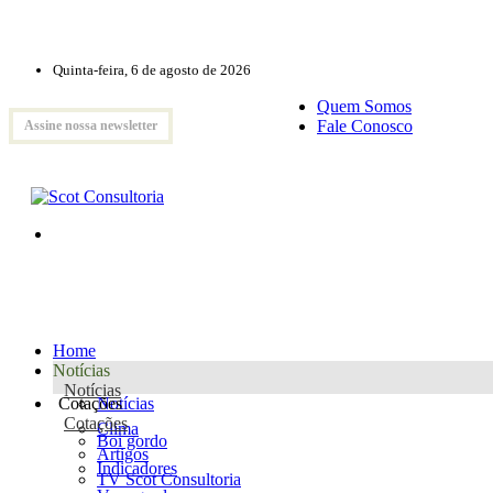
Quinta-feira, 6 de agosto de 2026
Quem Somos
Fale Conosco
Assine nossa newsletter
Home
Notícias
Notícias
Cotações
Notícias
Cotações
Clima
Boi gordo
Artigos
Indicadores
TV Scot Consultoria