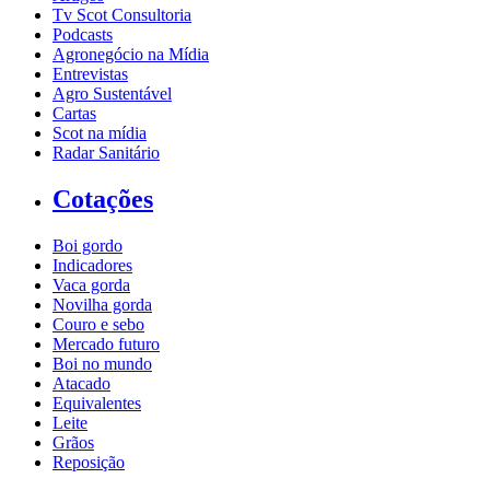
Tv Scot Consultoria
Podcasts
Agronegócio na Mídia
Entrevistas
Agro Sustentável
Cartas
Scot na mídia
Radar Sanitário
Cotações
Boi gordo
Indicadores
Vaca gorda
Novilha gorda
Couro e sebo
Mercado futuro
Boi no mundo
Atacado
Equivalentes
Leite
Grãos
Reposição