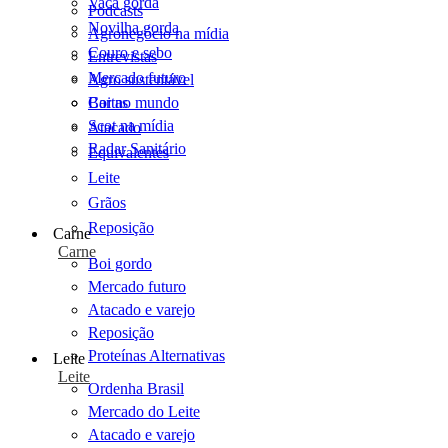
Vaca gorda
Podcasts
Novilha gorda
Agronegócio na mídia
Couro e sebo
Entrevistas
Mercado futuro
Agro sustentável
Cartas
Boi no mundo
Scot na mídia
Atacado
Radar Sanitário
Equivalentes
Leite
Grãos
Reposição
Carne
Carne
Boi gordo
Mercado futuro
Atacado e varejo
Reposição
Proteínas Alternativas
Leite
Leite
Ordenha Brasil
Mercado do Leite
Atacado e varejo