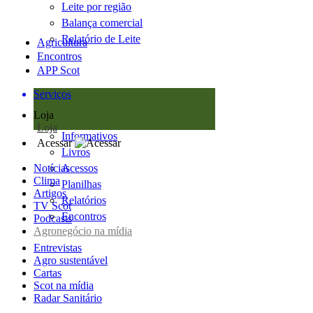
Leite por região
Balança comercial
Relatório de Leite
Agricultura
Encontros
APP Scot
Serviços
Loja
Loja
Informativos
Acessar
Livros
Notícias
Acessos
Clima
Planilhas
Artigos
Relatórios
TV Scot
Encontros
Podcasts
Agronegócio na mídia
Entrevistas
Agro sustentável
Cartas
Scot na mídia
Radar Sanitário