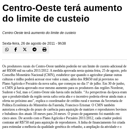
Centro-Oeste terá aumento
do limite de custeio
Centro-Oeste terá aumento do limite de custeio
Sexta-feira, 26 de agosto de 2011 - 9h38
Os produtores rurais do Centro-Oeste também poderão ter um limite de custeio adicional de
até R$500 mil na safra 2011/2012. A medida aprovada nesta quinta-feira, 25 de agosto, pelo
Conselho Monetário Nacional (CMN), estabelece que quando o agricultor plantar outras
culturas e milho poderá acessar esse valor a mais, além dos R$650 mil já previstos no
Plano Agrícola e Pecuário da nova safra, que começou no dia 1º de julho. Em 30 de junho,
o CMN já havia aprovado esse mesmo aumento para os produtores das regiões Nordeste,
Sudeste e Sul, mas o Centro-Oeste não havia sido incluído. “As perspectivas da época eram
que a produtividade da região nesta safra seria alta e o incentivo poderia elevar ainda mais a
oferta no próximo ano”, explica o coordenador de crédito rural e normas da Secretaria de
Política Econômica do Ministério da Fazenda, Francisco Erismar. O CMN também
autorizou a elevação do prazo de carência para aquisição de matrizes e reprodutores bovinos
e bubalinos dos atuais 18 meses para 24 meses. O prazo de pagamento foi mantido em
cinco anos. De acordo com o Plano Agrícola e Pecuário 2011/2012, cada criador poderá
contratar até R$750 mil para aquisição de reprodutores. A linha de financiamento foi criada
para estimular a melhoria da qualidade genética do rebanho, a ampliação da atividade e o