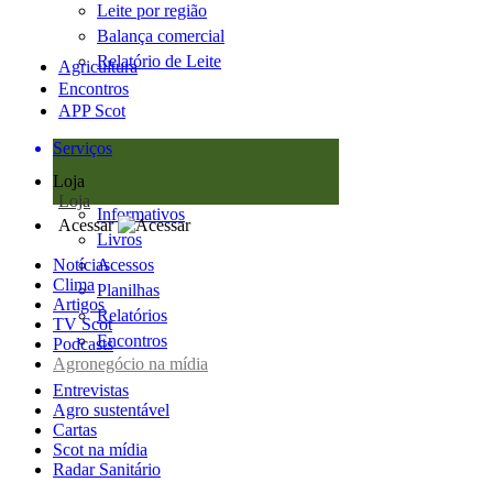
Leite por região
Balança comercial
Relatório de Leite
Agricultura
Encontros
APP Scot
Serviços
Loja
Loja
Informativos
Acessar
Livros
Notícias
Acessos
Clima
Planilhas
Artigos
Relatórios
TV Scot
Encontros
Podcasts
Agronegócio na mídia
Entrevistas
Agro sustentável
Cartas
Scot na mídia
Radar Sanitário