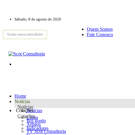
Sábado, 8 de agosto de 2026
Quem Somos
Fale Conosco
Assine nossa newsletter
Home
Notícias
Notícias
Cotações
Notícias
Cotações
Clima
Boi gordo
Artigos
Indicadores
TV Scot Consultoria