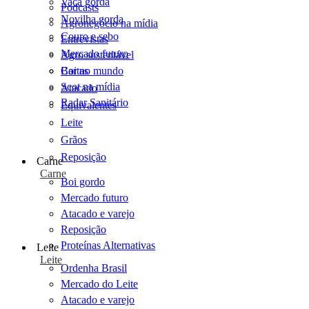
Vaca gorda
Podcasts
Novilha gorda
Agronegócio na mídia
Couro e sebo
Entrevistas
Mercado futuro
Agro sustentável
Cartas
Boi no mundo
Scot na mídia
Atacado
Radar Sanitário
Equivalentes
Leite
Grãos
Reposição
Carne
Carne
Boi gordo
Mercado futuro
Atacado e varejo
Reposição
Proteínas Alternativas
Leite
Leite
Ordenha Brasil
Mercado do Leite
Atacado e varejo