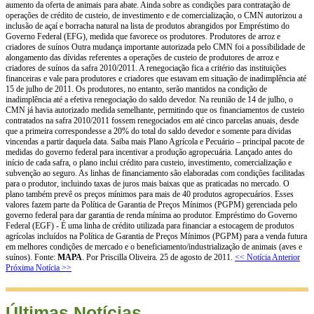
aumento da oferta de animais para abate. Ainda sobre as condições para contratação de
operações de crédito de custeio, de investimento e de comercialização, o CMN autorizou a
inclusão de açaí e borracha natural na lista de produtos abrangidos por Empréstimo do
Governo Federal (EFG), medida que favorece os produtores. Produtores de arroz e
criadores de suínos Outra mudança importante autorizada pelo CMN foi a possibilidade de
alongamento das dívidas referentes a operações de custeio de produtores de arroz e
criadores de suínos da safra 2010/2011. A renegociação fica a critério das instituições
financeiras e vale para produtores e criadores que estavam em situação de inadimplência até
15 de julho de 2011. Os produtores, no entanto, serão mantidos na condição de
inadimplência até a efetiva renegociação do saldo devedor. Na reunião de 14 de julho, o
CMN já havia autorizado medida semelhante, permitindo que os financiamentos de custeio
contratados na safra 2010/2011 fossem renegociados em até cinco parcelas anuais, desde
que a primeira correspondesse a 20% do total do saldo devedor e somente para dívidas
vincendas a partir daquela data. Saiba mais Plano Agrícola e Pecuário – principal pacote de
medidas do governo federal para incentivar a produção agropecuária. Lançado antes do
início de cada safra, o plano inclui crédito para custeio, investimento, comercialização e
subvenção ao seguro. As linhas de financiamento são elaboradas com condições facilitadas
para o produtor, incluindo taxas de juros mais baixas que as praticadas no mercado. O
plano também prevê os preços mínimos para mais de 40 produtos agropecuários. Esses
valores fazem parte da Política de Garantia de Preços Mínimos (PGPM) gerenciada pelo
governo federal para dar garantia de renda mínima ao produtor. Empréstimo do Governo
Federal (EGF) - É uma linha de crédito utilizada para financiar a estocagem de produtos
agrícolas incluídos na Política de Garantia de Preços Mínimos (PGPM) para a venda futura
em melhores condições de mercado e o beneficiamento/industrialização de animais (aves e
suínos). Fonte:
MAPA
. Por Priscilla Oliveira. 25 de agosto de 2011.
<< Notícia Anterior
Próxima Notícia >>
Últimas Notícias