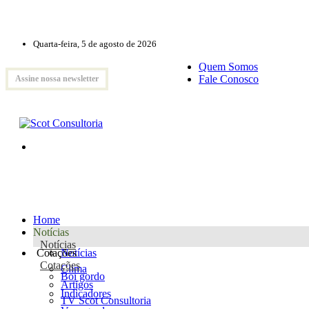
Quarta-feira, 5 de agosto de 2026
Quem Somos
Fale Conosco
Assine nossa newsletter
Home
Notícias
Notícias
Cotações
Notícias
Cotações
Clima
Boi gordo
Artigos
Indicadores
TV Scot Consultoria