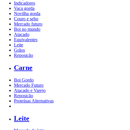
Indicadores
Vaca gorda
Novilha gorda
Couro e sebo
Mercado futuro
Boi no mundo
Atacado
Equivalentes
Leite
Grãos
Reposição
Carne
Boi Gordo
Mercado Futuro
Atacado e Varejo
Reposição
Proteínas Alternativas
Leite