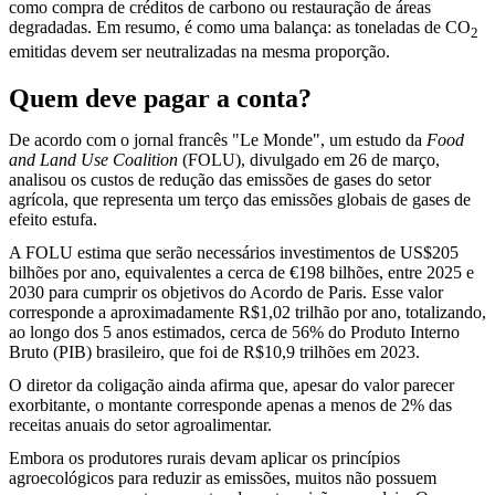
como compra de créditos de carbono ou restauração de áreas
degradadas. Em resumo, é como uma balança: as toneladas de CO
2
emitidas devem ser neutralizadas na mesma proporção.
Quem deve pagar a conta?
De acordo com o jornal francês "Le Monde", um estudo da
Food
and Land Use Coalition
(FOLU), divulgado em 26 de março,
analisou os custos de redução das emissões de gases do setor
agrícola, que representa um terço das emissões globais de gases de
efeito estufa.
A FOLU estima que serão necessários investimentos de US$205
bilhões por ano, equivalentes a cerca de €198 bilhões, entre 2025 e
2030 para cumprir os objetivos do Acordo de Paris. Esse valor
corresponde a aproximadamente R$1,02 trilhão por ano, totalizando,
ao longo dos 5 anos estimados, cerca de 56% do Produto Interno
Bruto (PIB) brasileiro, que foi de R$10,9 trilhões em 2023.
O diretor da coligação ainda afirma que, apesar do valor parecer
exorbitante, o montante corresponde apenas a menos de 2% das
receitas anuais do setor agroalimentar.
Embora os produtores rurais devam aplicar os princípios
agroecológicos para reduzir as emissões, muitos não possuem