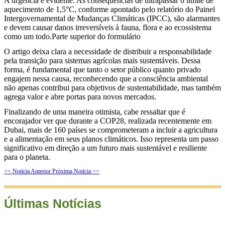
A urgência é evidente.
As consequências de ultrapassar o limite de
aquecimento de 1,5°C, conforme apontado pelo
relatório do Painel
Intergovernamental de Mudanças Climáticas (IPCC), são alarmantes
e devem causar danos irreversíveis à fauna, flora e ao ecossistema
como um todo.
Parte superior do formulário
O artigo deixa clara a necessidade de distribuir a responsabilidade
pela transição para sistemas agrícolas mais sustentáveis. Dessa
forma, é fundamental que tanto o setor público quanto privado
engajem nessa causa, reconhecendo que a consciência ambiental
não apenas contribui para objetivos de sustentabilidade, mas também
agrega valor e abre portas para novos mercados.
Finalizando de uma maneira otimista, cabe ressaltar que é
encorajador ver que durante a COP28, realizada recentemente em
Dubai, mais de 160 países se comprometeram a incluir a agricultura
e a alimentação em seus planos climáticos. Isso representa um passo
significativo em direção a um futuro mais sustentável e resiliente
para o planeta.
<< Notícia Anterior
Próxima Notícia >>
Últimas Notícias