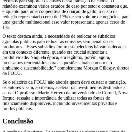
recursos para suportar os custos dessa transição na cadeia. O
relatório examinou vários estudos de caso por setor e constatou que,
enquanto para uma cooperativa de criação de gado, o custo da
redução representaria cerca de 17% de seu volume de negócios, para
uma grande multinacional esse valor representaria apenas cerca de
1%.
O texto destaca ainda, a necessidade de realocar os subsídios
agrícolas públicos para reduzir as emissões sem penalizar os
produtores. "Esses subsídios foram estabelecidos há várias décadas,
em um contexto diferente, quando era crucial aumentar a
produtividade. Naquela época, era legítimo, porém, agora,
precisamos reorientá-los para as questões atuais como meio
ambiente e sustentabilidade." complementa Morgan Gillespy, diretor
da FOLU.
Se o relatório da FOLU não aborda quem deve custear a transição,
os autores visam, ao menos, acelerar os investimentos destinados a
causa. O professor Mario Herrero da universidade de Cornell, Nova
Iorque, ressalta a importância de utilizar todas as fontes de
financiamento disponíveis, incluindo investimentos privados e
fundos públicos.
Conclusão