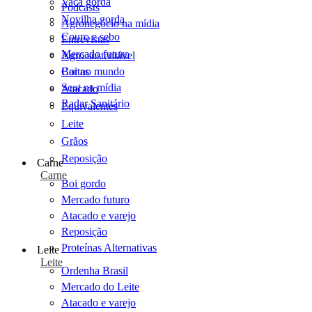
Vaca gorda
Podcasts
Novilha gorda
Agronegócio na mídia
Couro e sebo
Entrevistas
Mercado futuro
Agro sustentável
Cartas
Boi no mundo
Scot na mídia
Atacado
Radar Sanitário
Equivalentes
Leite
Grãos
Reposição
Carne
Carne
Boi gordo
Mercado futuro
Atacado e varejo
Reposição
Proteínas Alternativas
Leite
Leite
Ordenha Brasil
Mercado do Leite
Atacado e varejo