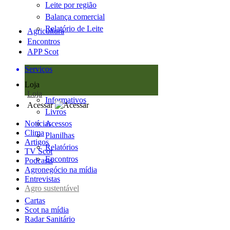
Leite por região
Balança comercial
Relatório de Leite
Agricultura
Encontros
APP Scot
Serviços
Loja
Loja
Informativos
Acessar
Livros
Notícias
Acessos
Clima
Planilhas
Artigos
Relatórios
TV Scot
Encontros
Podcasts
Agronegócio na mídia
Entrevistas
Agro sustentável
Cartas
Scot na mídia
Radar Sanitário