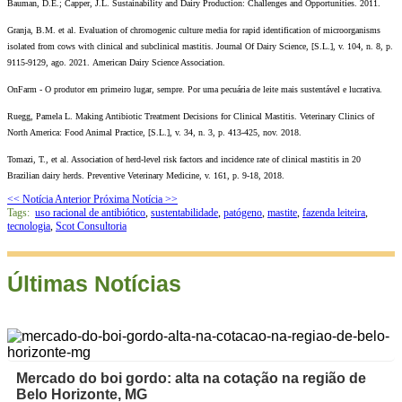
Bauman, D.E.; Capper, J.L. Sustainability and Dairy Production: Challenges and Opportunities. 2011.
Granja, B.M. et al. Evaluation of chromogenic culture media for rapid identification of microorganisms
isolated from cows with clinical and subclinical mastitis. Journal Of Dairy Science, [S.L.], v. 104, n. 8, p.
9115-9129, ago. 2021.
American Dairy Science Association.
OnFarm - O produtor em primeiro lugar, sempre. Por uma pecuária de leite mais sustentável e lucrativa.
Ruegg, Pamela L. Making Antibiotic Treatment Decisions for Clinical Mastitis. Veterinary Clinics of
North America: Food Animal Practice, [S.L.], v. 34, n. 3, p. 413-425, nov. 2018.
Tomazi, T., et al. Association of herd-level risk factors and incidence rate of clinical mastitis in 20
Brazilian dairy herds.
Preventive Veterinary Medicine, v. 161, p. 9-18, 2018.
<< Notícia Anterior
Próxima Notícia >>
Tags:
uso racional de antibiótico
,
sustentabilidade
,
patógeno
,
mastite
,
fazenda leiteira
,
tecnologia
,
Scot Consultoria
Últimas Notícias
Mercado do boi gordo: alta na cotação na região de
Belo Horizonte, MG