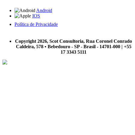
Android
IOS
Política de Privacidade
A Scot Consultoria não se responsabiliza por negócios realizados a partir das informações contidas em
nosso site.
Copyright 2026, Scot Consultoria, Rua Coronel Conrado
Caldeira, 578 • Bebedouro - SP - Brasil - 14701-000 | +55
17 3343 5111