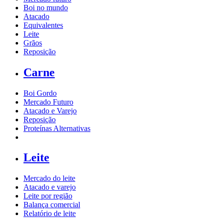
Boi no mundo
Atacado
Equivalentes
Leite
Grãos
Reposição
Carne
Boi Gordo
Mercado Futuro
Atacado e Varejo
Reposição
Proteínas Alternativas
Leite
Mercado do leite
Atacado e varejo
Leite por região
Balança comercial
Relatório de leite