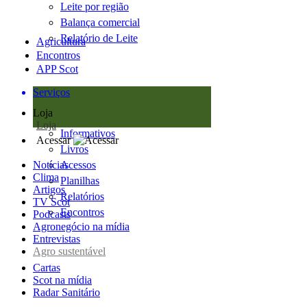
Leite por região
Balança comercial
Relatório de Leite
Agricultura
Encontros
APP Scot
Serviços
Loja
Loja
Informativos
Acessar
Livros
Notícias
Acessos
Clima
Planilhas
Artigos
Relatórios
TV Scot
Encontros
Podcasts
Agronegócio na mídia
Entrevistas
Agro sustentável
Cartas
Scot na mídia
Radar Sanitário