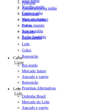
Vaca gorda
Podcasts
Novilha gorda
Agronegócio na mídia
Couro e sebo
Entrevistas
Mercado futuro
Agro sustentável
Cartas
Boi no mundo
Scot na mídia
Atacado
Radar Sanitário
Equivalentes
Leite
Grãos
Reposição
Carne
Carne
Boi gordo
Mercado futuro
Atacado e varejo
Reposição
Proteínas Alternativas
Leite
Leite
Ordenha Brasil
Mercado do Leite
Atacado e varejo