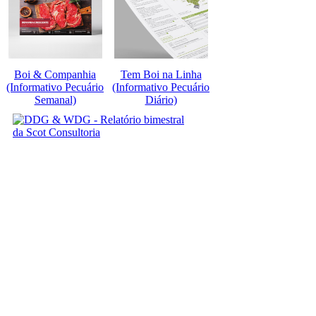
Boi & Companhia
Tem Boi na Linha
(Informativo Pecuário
(Informativo Pecuário
Semanal)
Diário)