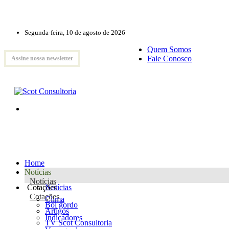
Segunda-feira, 10 de agosto de 2026
Quem Somos
Fale Conosco
Assine nossa newsletter
Home
Notícias
Notícias
Cotações
Notícias
Cotações
Clima
Boi gordo
Artigos
Indicadores
TV Scot Consultoria