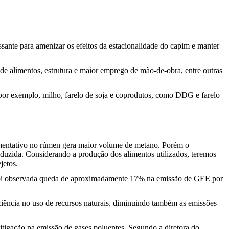
essante para amenizar os efeitos da estacionalidade do capim e manter
e alimentos, estrutura e maior emprego de mão-de-obra, entre outras
 por exemplo, milho, farelo de soja e coprodutos, como DDG e farelo
rmentativo no rúmen gera maior volume de metano. Porém o
duzida. Considerando a produção dos alimentos utilizados, teremos
jetos.
á foi observada queda de aproximadamente 17% na emissão de GEE por
ciência no uso de recursos naturais, diminuindo também as emissões
itigação na emissão de gases poluentes. Segundo a diretora do