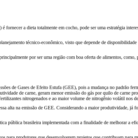
) é fornecer a dieta totalmente em cocho, pode ser uma estratégia inter
anejamento técnico-econômico, visto que depende de disponibilidade d
 principalmente por ser uma região com boa oferta de alimentos, como,
issões de Gases de Efeito Estufa (GEE), pois a mudança no padrão fe
tividade de carne, geram menor emissão do gás por quilo de carne pro
rtilizantes nitrogenados e ao maior volume de nitrogênio volátil nos de
a essa alta na emissão de GEE. Considerando a maior produtividade, j
ca pública brasileira implementada com a finalidade de melhorar a efi
ivos para produtores que desenvolverem projetos que contribuam para m