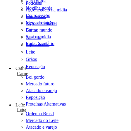
Vaca gorda
Podcasts
Novilha gorda
Agronegócio na mídia
Couro e sebo
Entrevistas
Mercado futuro
Agro sustentável
Cartas
Boi no mundo
Scot na mídia
Atacado
Radar Sanitário
Equivalentes
Leite
Grãos
Reposição
Carne
Carne
Boi gordo
Mercado futuro
Atacado e varejo
Reposição
Proteínas Alternativas
Leite
Leite
Ordenha Brasil
Mercado do Leite
Atacado e varejo