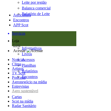
Leite por região
Balança comercial
Relatório de Leite
Agricultura
Encontros
APP Scot
Serviços
Loja
Loja
Informativos
Acessar
Livros
Notícias
Acessos
Clima
Planilhas
Artigos
Relatórios
TV Scot
Encontros
Podcasts
Agronegócio na mídia
Entrevistas
Agro sustentável
Cartas
Scot na mídia
Radar Sanitário