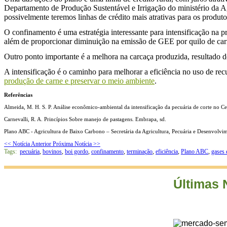
Departamento de Produção Sustentável e Irrigação do ministério da Agr
possivelmente teremos linhas de crédito mais atrativas para os produt
O confinamento é uma estratégia interessante para intensificação na 
além de proporcionar diminuição na emissão de GEE por quilo de car
Outro ponto importante é a melhora na carcaça produzida, resultado d
A intensificação é o caminho para melhorar a eficiência no uso de rec
produção de carne e preservar o meio ambiente
.
Referências
Almeida, M. H. S. P. Análise econômico-ambiental da intensificação da pecuária de corte no C
Carnevalli, R. A. Princípios Sobre manejo de pastagens. Embrapa, sd.
Plano ABC - Agricultura de Baixo Carbono – Secretária da Agricultura, Pecuária e Desenvolvi
<< Notícia Anterior
Próxima Notícia >>
Tags:
pecuária
,
bovinos
,
boi gordo
,
confinamento
,
terminação
,
eficiência
,
Plano ABC
,
gases 
Últimas 