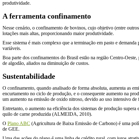
produtividade.
A ferramenta confinamento
Nesse cenário, o confinamento de bovinos, cujo objetivo (entre outros
lotações mais altas, proporcionando maior produtividade.
Esse sistema é mais complexo que a terminação em pasto e demanda pl
variáveis.
Boa parte dos confinamentos do Brasil estão na região Centro-Oeste,
de algodão, aliados na diminuição de custos.
Sustentabilidade
O confinamento, quando analisado de forma absoluta, aumenta as em
encurtamento no ciclo de produção, e o consequente aumento na produ
um aumento na emissão de oxido nitroso, devido ao uso intensivo de fe
Entretanto, o aumento na eficiência dos sistemas de produção super
quilo de carne produzida (ALMEIDA, 2010).
O
Plano ABC
(Agricultura de Baixa Emissão de Carbono) é uma políti
de GEE.
Uma das ações do plano é uma linha de crédito rural, com juros atrat