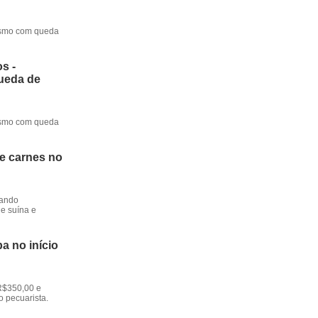
mesmo com queda
s -
queda de
mesmo com queda
de carnes no
dando
e suína e
a no início
R$350,00 e
o pecuarista.