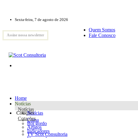
Sexta-feira, 7 de agosto de 2026
Quem Somos
Fale Conosco
Assine nossa newsletter
Home
Notícias
Notícias
Cotações
Notícias
Cotações
Clima
Boi gordo
Artigos
Indicadores
TV Scot Consultoria