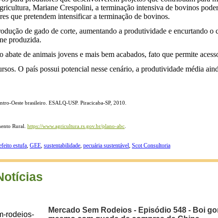
icultura, Mariane Crespolini, a terminação intensiva de bovinos poderá 
ores que pretendem intensificar a terminação de bovinos.
produção de gado de corte, aumentando a produtividade e encurtando o 
ne produzida.
o abate de animais jovens e mais bem acabados, fato que permite acess
ursos. O país possui potencial nesse cenário, a produtividade média ain
entro-Oeste brasileiro. ESALQ-USP. Piracicaba-SP, 2010.
mento Rural.
https://www.agricultura.rs.gov.br/plano-abc
.
efeito estufa
,
GEE
,
sustentabilidade
,
pecuária sustentável
,
Scot Consultoria
Notícias
Mercado Sem Rodeios - Episódio 548 - Boi gor