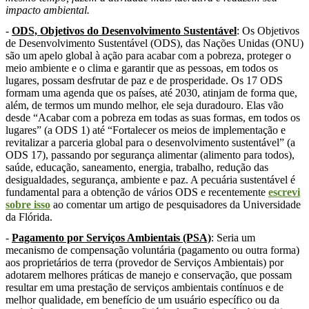
impacto ambiental.
-
ODS, Objetivos do Desenvolvimento Sustentável
: Os Objetivos
de Desenvolvimento Sustentável (ODS), das Nações Unidas (ONU)
são um apelo global à ação para acabar com a pobreza, proteger o
meio ambiente e o clima e garantir que as pessoas, em todos os
lugares, possam desfrutar de paz e de prosperidade. Os 17 ODS
formam uma agenda que os países, até 2030, atinjam de forma que,
além, de termos um mundo melhor, ele seja duradouro. Elas vão
desde “Acabar com a pobreza em todas as suas formas, em todos os
lugares” (a ODS 1) até “Fortalecer os meios de implementação e
revitalizar a parceria global para o desenvolvimento sustentável” (a
ODS 17), passando por segurança alimentar (alimento para todos),
saúde, educação, saneamento, energia, trabalho, redução das
desigualdades, segurança, ambiente e paz. A pecuária sustentável é
fundamental para a obtenção de vários ODS e recentemente
escrevi
sobre isso
ao comentar um artigo de pesquisadores da Universidade
da Flórida.
-
Pagamento por Serviços Ambientais (PSA)
: Seria um
mecanismo de compensação voluntária (pagamento ou outra forma)
aos proprietários de terra (provedor de Serviços Ambientais) por
adotarem melhores práticas de manejo e conservação, que possam
resultar em uma prestação de serviços ambientais contínuos e de
melhor qualidade, em benefício de um usuário específico ou da