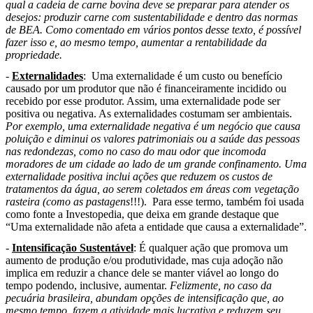
qual a cadeia de carne bovina deve se preparar para atender os
desejos: produzir carne com sustentabilidade e dentro das normas
de BEA. Como comentado em vários pontos desse texto, é possível
fazer isso e, ao mesmo tempo, aumentar a rentabilidade da
propriedade.
-
Externalidades
:
Uma externalidade é um custo ou benefício
causado por um produtor que não é financeiramente incidido ou
recebido por esse produtor. Assim, uma externalidade pode ser
positiva ou negativa. As externalidades costumam ser ambientais.
Por exemplo, uma externalidade negativa é um negócio que causa
poluição e diminui os valores patrimoniais ou a saúde das pessoas
nas redondezas, como no caso do mau odor que incomoda
moradores de um cidade ao lado de um grande confinamento. Uma
externalidade positiva inclui ações que reduzem os custos de
tratamentos da água, ao serem coletados em áreas com vegetação
rasteira (como as pastagens
!!!).
Para esse termo, também foi usada
como fonte a Investopedia, que deixa em grande destaque que
“Uma externalidade não afeta a entidade que causa a externalidade”.
-
Intensificação Sustentável
: É qualquer ação que promova um
aumento de produção e/ou produtividade, mas cuja adoção não
implica em reduzir a chance dele se manter viável ao longo do
tempo podendo, inclusive, aumentar.
Felizmente, no caso da
pecuária brasileira, abundam opções de intensificação que, ao
mesmo tempo, fazem a atividade mais lucrativa e reduzem seu