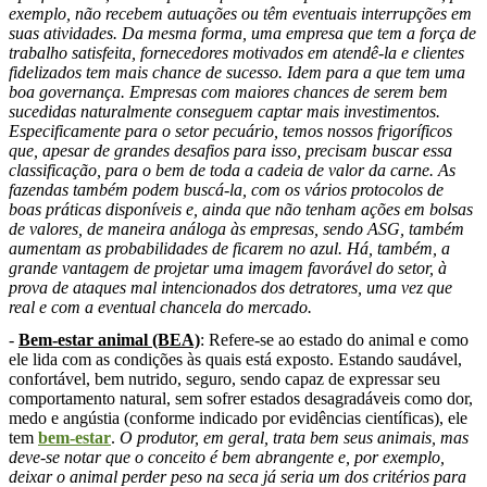
exemplo, não recebem autuações ou têm eventuais interrupções em
suas atividades. Da mesma forma, uma empresa que tem a força de
trabalho satisfeita, fornecedores motivados em atendê-la e clientes
fidelizados tem mais chance de sucesso. Idem para a que tem uma
boa governança. Empresas com maiores chances de serem bem
sucedidas naturalmente conseguem captar mais investimentos.
Especificamente para o setor pecuário, temos nossos frigoríficos
que, apesar de grandes desafios para isso, precisam buscar essa
classificação, para o bem de toda a cadeia de valor da carne. As
fazendas também podem buscá-la, com os vários protocolos de
boas práticas disponíveis e, ainda que não tenham ações em bolsas
de valores, de maneira análoga às empresas, sendo ASG, também
aumentam as probabilidades de ficarem no azul. Há, também, a
grande vantagem de projetar uma imagem favorável do setor, à
prova de ataques mal intencionados dos detratores, uma vez que
real e com a eventual chancela do mercado.
-
Bem-estar animal (BEA)
: Refere-se ao estado do animal e como
ele lida com as condições às quais está exposto. Estando saudável,
confortável, bem nutrido, seguro, sendo capaz de expressar seu
comportamento natural, sem sofrer estados desagradáveis
como dor,
medo e ang
ú
stia (conforme indicado por evidências científicas), ele
tem
bem-estar
.
O produtor, em geral, trata bem seus animais, mas
deve-se notar que o conceito é bem abrangente e, por exemplo,
deixar o animal perder peso na seca já seria um dos critérios para