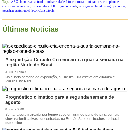
Tags:
ASG
,
bem estar animal
,
biodiversidade
,
bioeconomia
,
bioinsumos
,
compliance
,
consumo consciente
,
externalidade
,
ODS
,
green bonds
,
serviços ambientais
,
agropecuária
,
pecuária sustentável
,
Scot Consultoria
Últimas Notícias
A expedição Circuito Cria encerra a quarta semana na
região Norte do Brasil
8 ago. • 16h00
Na quarta semana de expedição, o Circuito Cria esteve em Altamira e
Marabá, no Pará.
Prognóstico climático para a segunda semana de
agosto
8 ago. • 6h00
Semana será marcada por tempo seco em grande parte do país, com as
chuvas significativas concentradas na Região Sul e em trechos do litoral
nordestino.