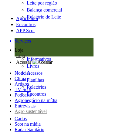
Leite por região
Balança comercial
Relatório de Leite
Agricultura
Encontros
APP Scot
Serviços
Loja
Loja
Informativos
Acessar
Livros
Notícias
Acessos
Clima
Planilhas
Artigos
Relatórios
TV Scot
Encontros
Podcasts
Agronegócio na mídia
Entrevistas
Agro sustentável
Cartas
Scot na mídia
Radar Sanitário