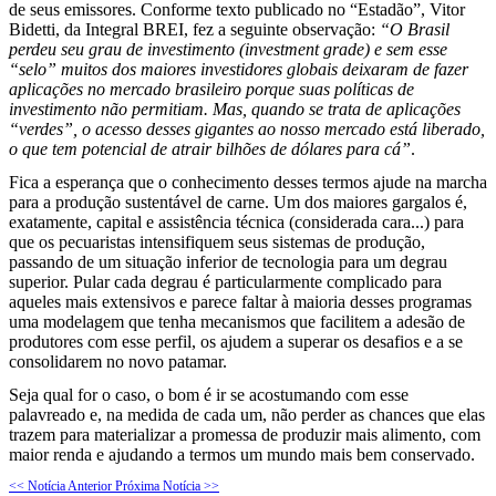
de seus emissores. Conforme texto publicado no “Estadão”, Vitor
Bidetti, da Integral BREI, fez a seguinte observação:
“O Brasil
perdeu seu grau de investimento (investment grade) e sem esse
“selo” muitos dos maiores investidores globais deixaram de fazer
aplicações no mercado brasileiro porque suas políticas de
investimento não permitiam. Mas, quando se trata de aplicações
“verdes”, o acesso desses gigantes ao nosso mercado está liberado,
o que tem potencial de atrair bilhões de dólares para cá”
.
Fica a esperança que o conhecimento desses termos ajude na marcha
para a produção sustentável de carne. Um dos maiores gargalos é,
exatamente, capital e assistência técnica (considerada cara...) para
que os pecuaristas intensifiquem seus sistemas de produção,
passando de um situação inferior de tecnologia para um degrau
superior. Pular cada degrau é particularmente complicado para
aqueles mais extensivos e parece faltar à maioria desses programas
uma modelagem que tenha mecanismos que facilitem a adesão de
produtores com esse perfil, os ajudem a superar os desafios e a se
consolidarem no novo patamar.
Seja qual for o caso, o bom é ir se acostumando com esse
palavreado e, na medida de cada um, não perder as chances que elas
trazem para materializar a promessa de produzir mais alimento, com
maior renda e ajudando a termos um mundo mais bem conservado.
<< Notícia Anterior
Próxima Notícia >>