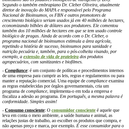
Segundo o também embrapiano Dr. Cleber Oliveira, atualmente
diretor de inovação do MAPA e responsável pelo Programa
Nacional de Bioinsumos, os FBN e outros promotores de
crescimento biológico seriam usados já em 40 milhões de hectares,
economizando bilhões de dólares aos produtores. Ele comentou
também dos 10 milhões de hectares em que se tem usado controle
biológico de pragas. Ainda de acordo com o Dr. Cleber, o
programa nacional de bioinsumos estimula a área agrícola,
repetindo a história de sucesso, bioinsumos para sanidade e
nutrição pecuária e, também, para o pós-colheita visando, por
exemplo, a
extensão de vida de prateleira
dos produtos
agropecuários, com sanitizantes e biofilmes.
-
Compliance
: é um conjunto de políticas e procedimentos internos
de uma empresa para cumprir as leis, regras e regulamentos ou para
manter a reputação comercial. Uma equipe de
compliance
examina
as regras estabelecidas por órgãos governamentais, cria um
programa de
compliance
, implementa-o em toda a empresa e
fiscaliza a adesão ao programa.
Em português, a mesma palavra é
conformidade. Simples assim!
-
Consumo consciente
: O
consumidor consciente
é aquele que
leva em conta o meio ambiente, a saúde humana e animal, as
relações justas de trabalho, ao escolher os produtos que compra, e
não apenas preço e marca, por exemplo.
É esse consumidor para o