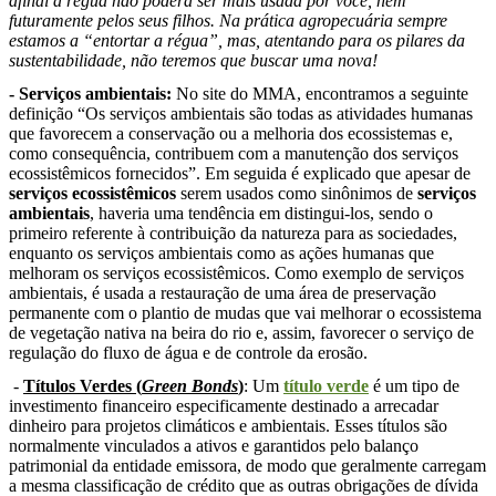
afinal a régua não poderá ser mais usada por você, nem
futuramente pelos seus filhos. Na prática agropecuária sempre
estamos a “entortar a régua”, mas, atentando para os pilares da
sustentabilidade, não teremos que buscar uma nova!
-
Serviços ambientais
:
No site do MMA, encontramos a seguinte
definição “Os serviços ambientais são todas as atividades humanas
que favorecem a conservação ou a melhoria dos ecossistemas e,
como consequência, contribuem com a manutenção dos serviços
ecossistêmicos fornecidos”. Em seguida é explicado que apesar de
serviços ecossistêmicos
serem usados como sinônimos de
serviços
ambientais
, haveria uma tendência em distingui-los, sendo o
primeiro referente à contribuição da natureza para as sociedades,
enquanto os serviços ambientais como as ações humanas que
melhoram os serviços ecossistêmicos. Como exemplo de serviços
ambientais, é usada a restauração de uma área de preservação
permanente com o plantio de mudas que vai melhorar o ecossistema
de vegetação nativa na beira do rio e, assim, favorecer o serviço de
regulação do fluxo de água e de controle da erosão.
-
Títulos Verdes (
Green Bonds
)
: Um
título verde
é um tipo de
investimento financeiro especificamente destinado a arrecadar
dinheiro para projetos climáticos e ambientais. Esses títulos são
normalmente vinculados a ativos e garantidos pelo balanço
patrimonial da entidade emissora, de modo que geralmente carregam
a mesma classificação de crédito que as outras obrigações de dívida