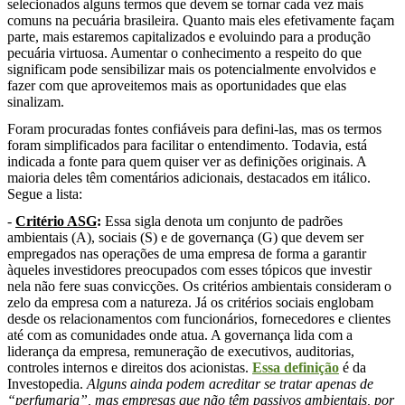
selecionados alguns termos que devem se tornar cada vez mais
comuns na pecuária brasileira. Quanto mais eles efetivamente façam
parte, mais estaremos capitalizados e evoluindo para a produção
pecuária virtuosa. Aumentar o conhecimento a respeito do que
significam pode sensibilizar mais os potencialmente envolvidos e
fazer com que aproveitemos mais as oportunidades que elas
sinalizam.
Foram procuradas fontes confiáveis para defini-las, mas os termos
foram simplificados para facilitar o entendimento. Todavia, está
indicada a fonte para quem quiser ver as definições originais. A
maioria deles têm comentários adicionais, destacados em itálico.
Segue a lista:
-
Critério ASG
:
Essa sigla denota um conjunto de padrões
ambientais (A), sociais (S) e de governança (G) que devem ser
empregados nas operações de uma empresa de forma a garantir
àqueles investidores preocupados com esses tópicos que investir
nela não fere suas convicções. Os critérios ambientais consideram o
zelo da empresa com a natureza. Já os critérios sociais englobam
desde os relacionamentos com funcionários, fornecedores e clientes
até com as comunidades onde atua. A governança lida com a
liderança da empresa, remuneração de executivos, auditorias,
controles internos e direitos dos acionistas.
Essa definição
é da
Investopedia.
Alguns ainda podem acreditar se tratar apenas de
“perfumaria”, mas empresas que não têm passivos ambientais, por