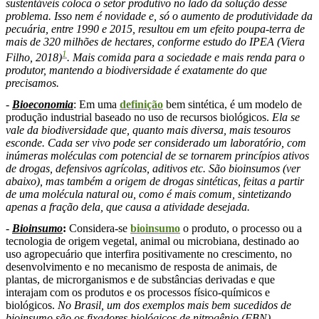
sustentáveis coloca o setor produtivo no lado da solução desse
problema. Isso nem é novidade e, só o aumento de produtividade da
pecuária, entre 1990 e 2015, resultou em um efeito poupa-terra de
mais de 320 milhões de hectares, conforme estudo do IPEA (Viera
1
Filho, 2018)
. Mais comida para a sociedade e mais renda para o
produtor, mantendo a biodiversidade é exatamente do que
precisamos.
-
Bioeconomia
: Em uma
definição
bem sintética, é um modelo de
produção industrial baseado no uso de recursos biológicos.
Ela se
vale da biodiversidade que, quanto mais diversa, mais tesouros
esconde. Cada ser vivo pode ser considerado um laboratório, com
inúmeras moléculas com potencial de se tornarem princípios ativos
de drogas, defensivos agrícolas, aditivos etc. São bioinsumos (ver
abaixo), mas também a origem de drogas sintéticas, feitas a partir
de uma molécula natural ou, como é mais comum, sintetizando
apenas a fração dela, que causa a atividade desejada.
-
Bioinsumo
:
Considera-se
bioinsumo
o produto, o processo ou a
tecnologia de origem vegetal, animal ou microbiana, destinado ao
uso agropecuário que interfira positivamente no crescimento, no
desenvolvimento e no mecanismo de resposta de animais, de
plantas, de microrganismos e de substâncias derivadas e que
interajam com os produtos e os processos físico-químicos e
biológicos.
No Brasil, um dos exemplos mais bem sucedidos de
bioinsumo são os fixadores biológicos de nitrogênio (FBN).