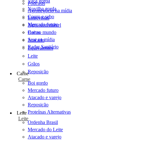
Vaca gorda
Podcasts
Novilha gorda
Agronegócio na mídia
Couro e sebo
Entrevistas
Mercado futuro
Agro sustentável
Cartas
Boi no mundo
Scot na mídia
Atacado
Radar Sanitário
Equivalentes
Leite
Grãos
Reposição
Carne
Carne
Boi gordo
Mercado futuro
Atacado e varejo
Reposição
Proteínas Alternativas
Leite
Leite
Ordenha Brasil
Mercado do Leite
Atacado e varejo