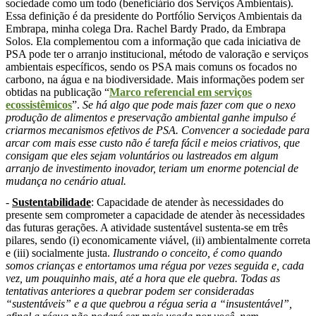
sociedade como um todo (beneficiário dos Serviços Ambientais).
Essa definição é da presidente do Portfólio Serviços Ambientais da
Embrapa, minha colega Dra. Rachel Bardy Prado, da Embrapa
Solos. Ela complementou com a informação que cada iniciativa de
PSA pode ter o arranjo institucional, método de valoração e serviços
ambientais específicos, sendo os PSA mais comuns os focados no
carbono, na água e na biodiversidade. Mais informações podem ser
obtidas na publicação “
Marco referencial em serviços
ecossistêmicos
”.
Se há algo que pode mais fazer com que o nexo
produção de alimentos e preservação ambiental ganhe impulso é
criarmos mecanismos efetivos de PSA. Convencer a sociedade para
arcar com mais esse custo não é tarefa fácil e meios criativos, que
consigam que eles sejam voluntários ou lastreados em algum
arranjo de investimento inovador, teriam um enorme potencial de
mudança no cenário atual.
-
Sustentabilidade
: Capacidade de atender às necessidades do
presente sem comprometer a capacidade de atender às necessidades
das futuras gerações. A atividade sustentável sustenta-se em três
pilares, sendo (i) economicamente viável, (ii) ambientalmente correta
e (iii) socialmente justa.
Ilustrando o conceito, é como quando
somos crianças e entortamos uma régua por vezes seguida e, cada
vez, um pouquinho mais, até a hora que ele quebra. Todas as
tentativas anteriores a quebrar podem ser consideradas
“sustentáveis” e a que quebrou a régua seria a “insustentável”,