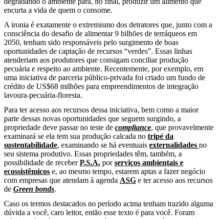
degradando o ambiente para, no final, produzir um alimento que
encurta a vida de quem o consome.
A ironia é exatamente o extremismo dos detratores que, junto com a
consciência do desafio de alimentar 9 bilhões de terráqueos em
2050, tenham sido responsáveis pelo surgimento de boas
oportunidades de captação de recursos “verdes”. Essas linhas
atenderiam aos produtores que consigam conciliar produção
pecuária e respeito ao ambiente. Recentemente, por exemplo, em
uma iniciativa de parceria público-privada foi criado um fundo de
crédito de US$68 milhões para empreendimentos de integração
lavoura-pecuária-floresta.
Para ter acesso aos recursos dessa iniciativa, bem como a maior
parte dessas novas oportunidades que seguem surgindo, a
propriedade deve passar no teste de
compliance
, que provavelmente
examinará se ela tem sua produção calcada no
tripé da
sustentabilidade
, examinando se há eventuais
externalidades
no
seu sistema produtivo. Essas propriedades têm, também, a
possibilidade de receber
P.S.A.
por
serviços ambientais e
ecossistêmicos
e, ao mesmo tempo, estarem aptas a fazer negócio
com empresas que atendam à agenda
ASG
e ter acesso aos recursos
de
Green bonds
.
Caso os termos destacados no período acima tenham trazido alguma
dúvida a você, caro leitor, então esse texto é para você. Foram