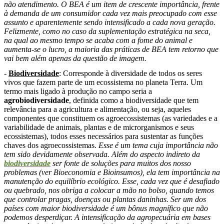
não atendimento. O BEA é um item de crescente importância, frente
à demanda de um consumidor cada vez mais preocupado com esse
assunto e aparentemente sendo intensificado a cada nova geração.
Felizmente, como no caso da suplementação estratégica na seca,
na qual ao mesmo tempo se acaba com a fome do animal e
aumenta-se o lucro, a maioria das práticas de BEA tem retorno que
vai bem além apenas da questão de imagem.
-
Biodiversidade
: Corresponde à diversidade de todos os seres
vivos que fazem parte de um ecossistema no planeta Terra. Um
termo mais ligado à produção no campo seria a
agrobiodiversidade
, definida como a biodiversidade que tem
relevância para a agricultura e alimentação, ou seja, aqueles
componentes que constituem os agroecossistemas (as variedades e a
variabilidade de animais, plantas e de microrganismos e seus
ecossistemas), todos esses necessários para sustentar as funções
chaves dos agroecossistemas.
Esse é um tema cuja importância não
tem sido devidamente observada. Além do aspecto indireto da
biodiversidade
ser fonte de soluções para muitos dos nosso
problemas (ver Bioeconomia e Bioinsumos), ela tem importância na
manutenção do equilíbrio ecológico. Esse, cada vez que é desafiado
ou quebrado, nos obriga a colocar a mão no bolso, quando temos
que controlar pragas, doenças ou plantas daninhas. Ser um dos
países com maior biodiversidade é um bônus magnífico que não
podemos desperdiçar. A intensificação da agropecuária em bases