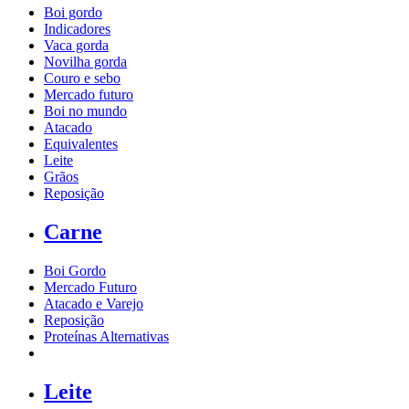
Boi gordo
Indicadores
Vaca gorda
Novilha gorda
Couro e sebo
Mercado futuro
Boi no mundo
Atacado
Equivalentes
Leite
Grãos
Reposição
Carne
Boi Gordo
Mercado Futuro
Atacado e Varejo
Reposição
Proteínas Alternativas
Leite