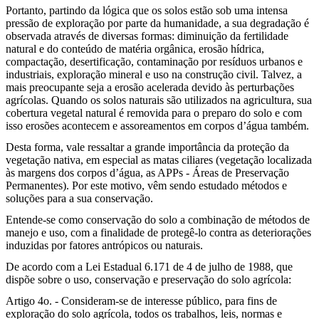
Portanto, partindo da lógica que os solos estão sob uma intensa
pressão de exploração por parte da humanidade, a sua degradação é
observada através de diversas formas: diminuição da fertilidade
natural e do conteúdo de matéria orgânica, erosão hídrica,
compactação, desertificação, contaminação por resíduos urbanos e
industriais, exploração mineral e uso na construção civil. Talvez, a
mais preocupante seja a erosão acelerada devido às perturbações
agrícolas. Quando os solos naturais são utilizados na agricultura, sua
cobertura vegetal natural é removida para o preparo do solo e com
isso erosões acontecem e assoreamentos em corpos d’água também.
Desta forma, vale ressaltar a grande importância da proteção da
vegetação nativa, em especial as matas ciliares (vegetação localizada
às margens dos corpos d’água, as APPs - Áreas de Preservação
Permanentes).
Por este motivo, vêm sendo estudado métodos e
soluções para a sua conservação.
Entende-se como conservação do solo a combinação de métodos de
manejo e uso, com a finalidade de protegê-lo contra as deteriorações
induzidas por fatores antrópicos ou naturais.
De acordo com a Lei Estadual 6.171 de 4 de julho de 1988, que
dispõe sobre o uso, conservação e preservação do solo agrícola:
Artigo 4o. - Consideram-se de interesse público, para fins de
exploração do solo agrícola, todos os trabalhos, leis, normas e