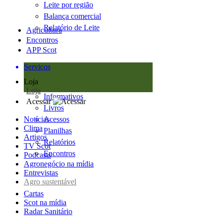
Leite por região
Balança comercial
Relatório de Leite
Agricultura
Encontros
APP Scot
Serviços
Loja
Loja
Informativos
Acessar
Livros
Notícias
Acessos
Clima
Planilhas
Artigos
Relatórios
TV Scot
Encontros
Podcasts
Agronegócio na mídia
Entrevistas
Agro sustentável
Cartas
Scot na mídia
Radar Sanitário