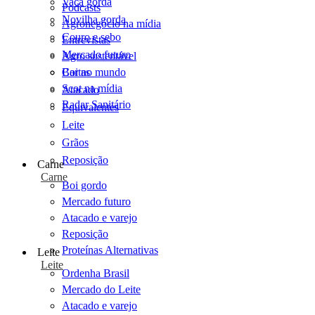
Vaca gorda
Podcasts
Novilha gorda
Agronegócio na mídia
Couro e sebo
Entrevistas
Mercado futuro
Agro sustentável
Cartas
Boi no mundo
Scot na mídia
Atacado
Radar Sanitário
Equivalentes
Leite
Grãos
Reposição
Carne
Carne
Boi gordo
Mercado futuro
Atacado e varejo
Reposição
Proteínas Alternativas
Leite
Leite
Ordenha Brasil
Mercado do Leite
Atacado e varejo