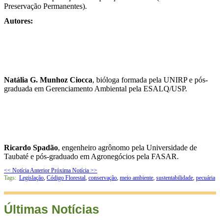
Preservação Permanentes).
Autores:
Natália G. Munhoz Ciocca
, bióloga formada pela UNIRP e pós-
graduada em Gerenciamento Ambiental pela ESALQ/USP.
Ricardo Spadão
, engenheiro agrônomo pela Universidade de
Taubaté e pós-graduado em Agronegócios pela FASAR.
<< Notícia Anterior
Próxima Notícia >>
Tags:
Legislação
,
Código Florestal
,
conservação
,
meio ambiente
,
sustentabilidade
,
pecuária
Últimas Notícias