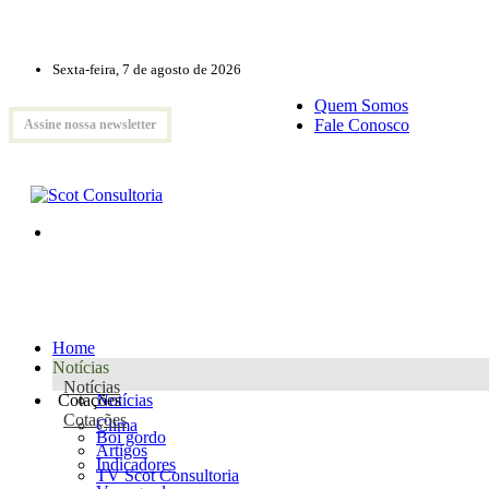
Sexta-feira, 7 de agosto de 2026
Quem Somos
Fale Conosco
Assine nossa newsletter
Home
Notícias
Notícias
Cotações
Notícias
Cotações
Clima
Boi gordo
Artigos
Indicadores
TV Scot Consultoria