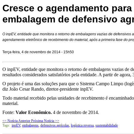
Cresce o agendamento para 
embalagem de defensivo agr
O inpEV, entidade que monitora o retorno de embalagens vazias de defensivos ag
agendamento eletrônico de recebimento do material, após a primeira fase do proj
Terça-feira, 4 de novembro de 2014 - 15h50
O inpEV, entidade que monitora o retorno de embalagens vazias de def
resultados considerados satisfatórios pela entidade. A partir de agora, 
O projeto é uma das soluções para que o Sistema Campo Limpo (logís
diz João Cesar Rando, diretor-presidente inpEV.
Todo material recebido pelas unidades de recebimento é encaminhado 
material.
Fonte:
Valor Econômico.
4 de novembro de 2014.
<< Notícia Anterior
Próxima Notícia >>
Tags:
inpEV
,
embalagens
,
defensivos agrícolas
,
logística reversa
,
sustentabilidade