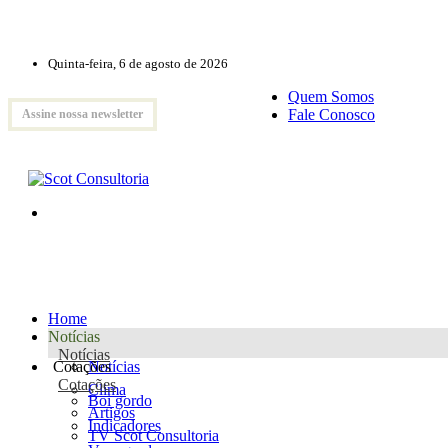
Quinta-feira, 6 de agosto de 2026
Quem Somos
Fale Conosco
Assine nossa newsletter
Home
Notícias
Notícias
Cotações
Notícias
Cotações
Clima
Boi gordo
Artigos
Indicadores
TV Scot Consultoria