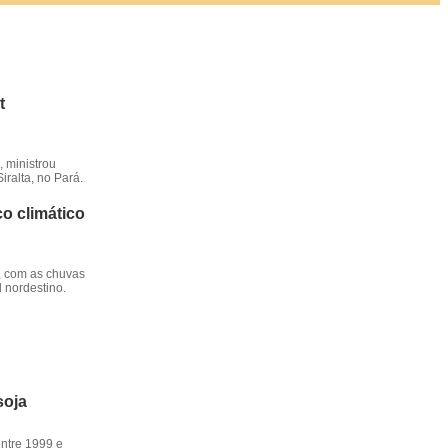
t
 ministrou
iralta, no Pará.
o climático
, com as chuvas
l nordestino.
soja
entre 1999 e