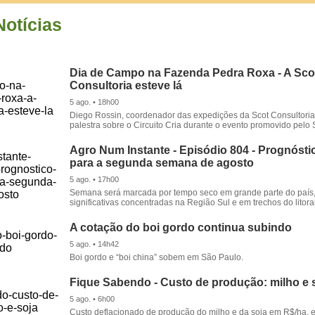
Notícias
Dia de Campo na Fazenda Pedra Roxa - A Sco
Consultoria esteve lá
5 ago. • 18h00
Diego Rossin, coordenador das expedições da Scot Consultoria,
palestra sobre o Circuito Cria durante o evento promovido pelo S
Agro Num Instante - Episódio 804 - Prognóstic
para a segunda semana de agosto
5 ago. • 17h00
Semana será marcada por tempo seco em grande parte do país
significativas concentradas na Região Sul e em trechos do litora
A cotação do boi gordo continua subindo
5 ago. • 14h42
Boi gordo e “boi china” sobem em São Paulo.
Fique Sabendo - Custo de produção: milho e 
5 ago. • 6h00
Custo deflacionado de produção do milho e da soja em R$/ha, 