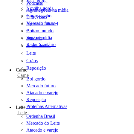
Vaca gorda
Podcasts
Novilha gorda
Agronegócio na mídia
Couro e sebo
Entrevistas
Mercado futuro
Agro sustentável
Cartas
Boi no mundo
Scot na mídia
Atacado
Radar Sanitário
Equivalentes
Leite
Grãos
Reposição
Carne
Carne
Boi gordo
Mercado futuro
Atacado e varejo
Reposição
Proteínas Alternativas
Leite
Leite
Ordenha Brasil
Mercado do Leite
Atacado e varejo