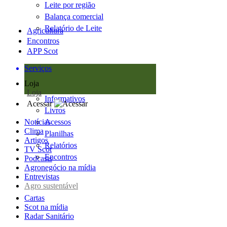
Leite por região
Balança comercial
Relatório de Leite
Agricultura
Encontros
APP Scot
Serviços
Loja
Loja
Informativos
Acessar
Livros
Notícias
Acessos
Clima
Planilhas
Artigos
Relatórios
TV Scot
Encontros
Podcasts
Agronegócio na mídia
Entrevistas
Agro sustentável
Cartas
Scot na mídia
Radar Sanitário