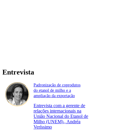
Entrevista
Padronização de coprodutos
do etanol de milho e a
ampliação da exportação
Entrevista com a gerente de
relações internacionais na
União Nacional do Etanol de
Milho (UNEM)., Andréa
Veríssimo