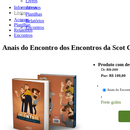
Livros
Informativos
Acessos
Livros
Planilhas
Acessos
Relatórios
Planilhas
Encontros
Relatórios
Encontros
Anais do Encontro dos Encontros da Scot 
Produto com de
De:
R$ 200
Por: R$ 100,00
Anais do Encontr
Frete grátis