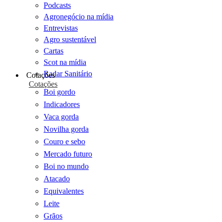
Podcasts
Agronegócio na mídia
Entrevistas
Agro sustentável
Cartas
Scot na mídia
Radar Sanitário
Cotações
Cotações
Boi gordo
Indicadores
Vaca gorda
Novilha gorda
Couro e sebo
Mercado futuro
Boi no mundo
Atacado
Equivalentes
Leite
Grãos