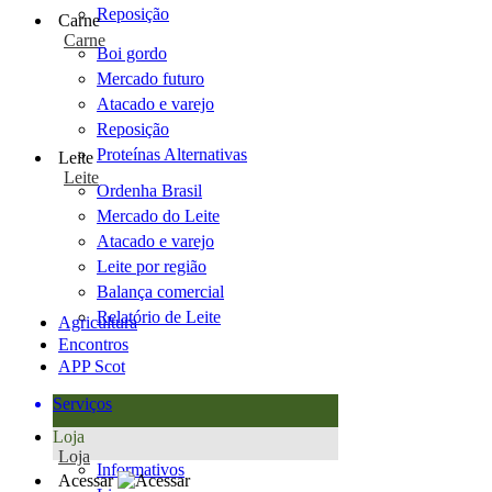
Reposição
Carne
Carne
Boi gordo
Mercado futuro
Atacado e varejo
Reposição
Proteínas Alternativas
Leite
Leite
Ordenha Brasil
Mercado do Leite
Atacado e varejo
Leite por região
Balança comercial
Relatório de Leite
Agricultura
Encontros
APP Scot
Serviços
Loja
Loja
Informativos
Acessar