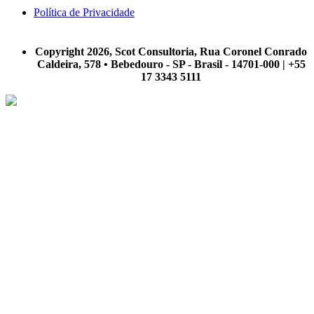
Política de Privacidade
A Scot Consultoria não se responsabiliza por negócios realizados a partir das informações contidas em
nosso site.
Copyright 2026, Scot Consultoria, Rua Coronel Conrado
Caldeira, 578 • Bebedouro - SP - Brasil - 14701-000 | +55
17 3343 5111