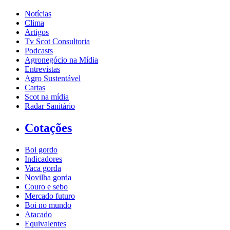
Notícias
Clima
Artigos
Tv Scot Consultoria
Podcasts
Agronegócio na Mídia
Entrevistas
Agro Sustentável
Cartas
Scot na mídia
Radar Sanitário
Cotações
Boi gordo
Indicadores
Vaca gorda
Novilha gorda
Couro e sebo
Mercado futuro
Boi no mundo
Atacado
Equivalentes