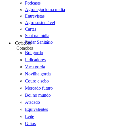
Podcasts
Agronegócio na mídia
Entrevistas
Agro sustentável
Cartas
Scot na mídia
Radar Sanitário
Cotações
Cotações
Boi gordo
Indicadores
Vaca gorda
Novilha gorda
Couro e sebo
Mercado futuro
Boi no mundo
Atacado
Equivalentes
Leite
Grãos