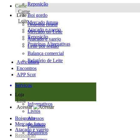
Reposição
Carne
Carne
Leite
Boi gordo
Leite
Mercado futuro
Ordenha Brasil
Atacado e varejo
Mercado do Leite
Reposição
Atacado e varejo
Proteínas Alternativas
Leite por região
Balança comercial
Relatório de Leite
Agricultura
Encontros
APP Scot
Serviços
Loja
Loja
Informativos
Acessar
Livros
Boi gordo
Acessos
Mercado futuro
Planilhas
Atacado e varejo
Relatórios
Reposição
Encontros