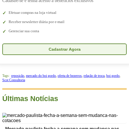
Cadastre-se e tenha acesso a benefícios exclusivos
Efetuar compras na loja virtual
Receber newsletter diária por e-mail
Gerenciar sua conta
Cadastrar Agora
Tags:
reposição
,
mercado do boi gordo
,
oferta de bezerros
,
relação de troca
,
boi gordo
,
Scot Consultoria
Últimas Notícias
Mercado paulista fecha a semana sem mudança nas