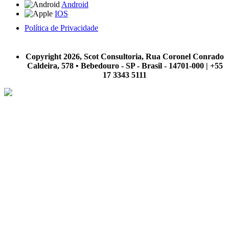
Android
IOS
Política de Privacidade
A Scot Consultoria não se responsabiliza por negócios realizados a partir das informações contidas em
nosso site.
Copyright 2026, Scot Consultoria, Rua Coronel Conrado
Caldeira, 578 • Bebedouro - SP - Brasil - 14701-000 | +55
17 3343 5111