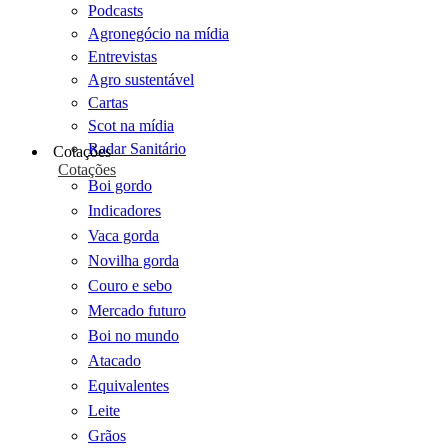
Podcasts
Agronegócio na mídia
Entrevistas
Agro sustentável
Cartas
Scot na mídia
Radar Sanitário
Cotações
Cotações
Boi gordo
Indicadores
Vaca gorda
Novilha gorda
Couro e sebo
Mercado futuro
Boi no mundo
Atacado
Equivalentes
Leite
Grãos