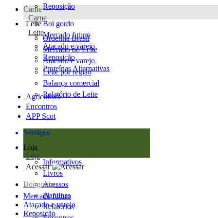
Reposição
Carne
Carne
Leite
Boi gordo
Leite
Mercado futuro
Ordenha Brasil
Atacado e varejo
Mercado do Leite
Reposição
Atacado e varejo
Proteínas Alternativas
Leite por região
Balança comercial
Relatório de Leite
Agricultura
Encontros
APP Scot
Serviços
Loja
Loja
Informativos
Acessar
Livros
Boi gordo
Acessos
Planilhas
Mercado futuro
Atacado e varejo
Relatórios
Reposição
Encontros