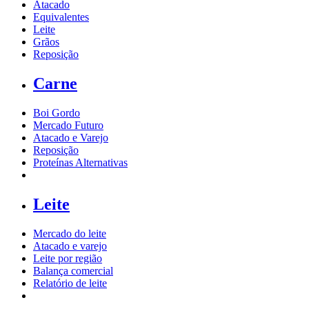
Atacado
Equivalentes
Leite
Grãos
Reposição
Carne
Boi Gordo
Mercado Futuro
Atacado e Varejo
Reposição
Proteínas Alternativas
Leite
Mercado do leite
Atacado e varejo
Leite por região
Balança comercial
Relatório de leite