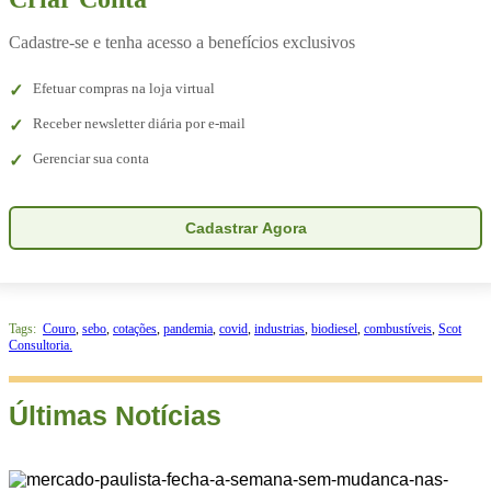
Cadastre-se e tenha acesso a benefícios exclusivos
Efetuar compras na loja virtual
Receber newsletter diária por e-mail
Gerenciar sua conta
Cadastrar Agora
Tags:
Couro
,
sebo
,
cotações
,
pandemia
,
covid
,
industrias
,
biodiesel
,
combustíveis
,
Scot
Consultoria.
Últimas Notícias