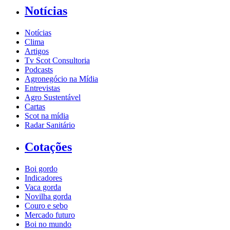
Notícias
Notícias
Clima
Artigos
Tv Scot Consultoria
Podcasts
Agronegócio na Mídia
Entrevistas
Agro Sustentável
Cartas
Scot na mídia
Radar Sanitário
Cotações
Boi gordo
Indicadores
Vaca gorda
Novilha gorda
Couro e sebo
Mercado futuro
Boi no mundo