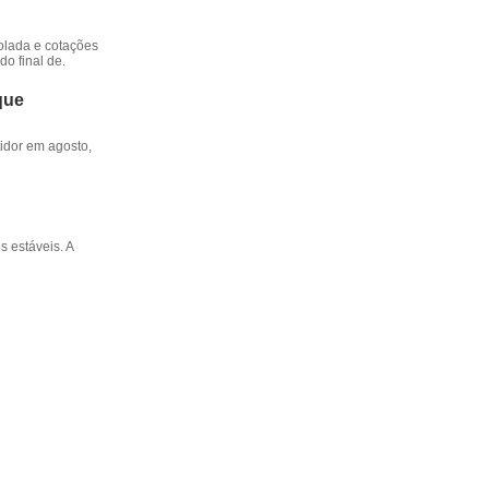
rolada e cotações
o final de.
que
tidor em agosto,
s estáveis. A