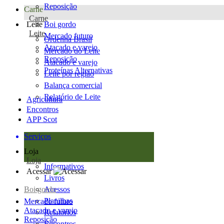
Reposição
Carne
Carne
Leite
Boi gordo
Leite
Mercado futuro
Ordenha Brasil
Atacado e varejo
Mercado do Leite
Reposição
Atacado e varejo
Proteínas Alternativas
Leite por região
Balança comercial
Relatório de Leite
Agricultura
Encontros
APP Scot
Serviços
Loja
Loja
Informativos
Acessar
Livros
Boi gordo
Acessos
Planilhas
Mercado futuro
Atacado e varejo
Relatórios
Reposição
Encontros