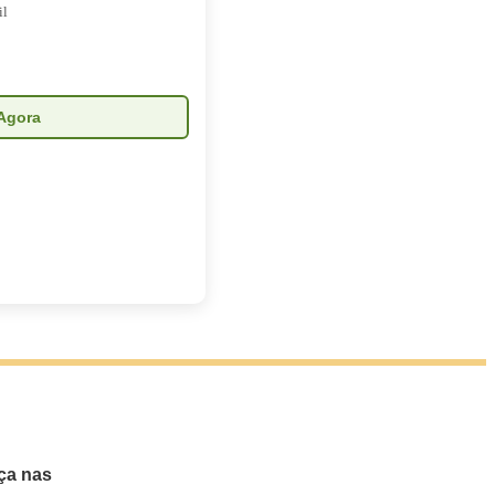
il
Agora
ça nas