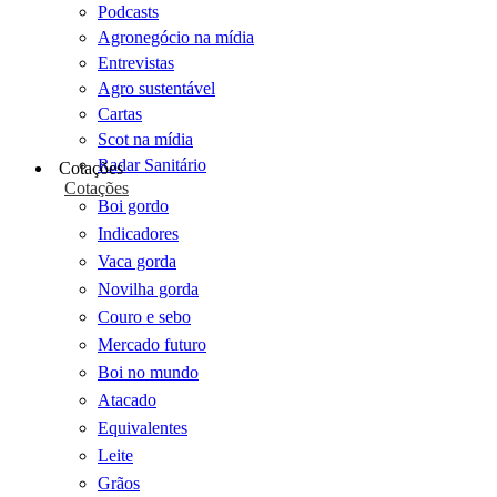
Podcasts
Agronegócio na mídia
Entrevistas
Agro sustentável
Cartas
Scot na mídia
Radar Sanitário
Cotações
Cotações
Boi gordo
Indicadores
Vaca gorda
Novilha gorda
Couro e sebo
Mercado futuro
Boi no mundo
Atacado
Equivalentes
Leite
Grãos