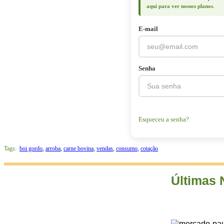
aqui para ver nossos planos
.
E-mail
Senha
Esqueceu a senha?
Tags:
boi gordo
,
arroba
,
carne bovina
,
vendas
,
consumo
,
cotação
Últimas 