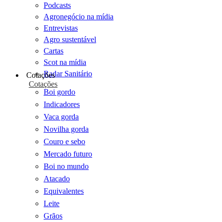
Podcasts
Agronegócio na mídia
Entrevistas
Agro sustentável
Cartas
Scot na mídia
Radar Sanitário
Cotações
Cotações
Boi gordo
Indicadores
Vaca gorda
Novilha gorda
Couro e sebo
Mercado futuro
Boi no mundo
Atacado
Equivalentes
Leite
Grãos