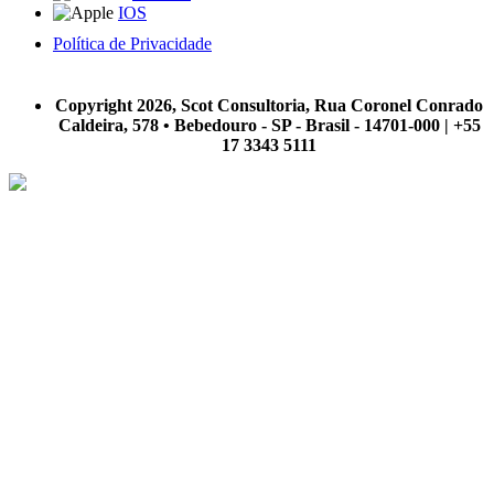
IOS
Política de Privacidade
A Scot Consultoria não se responsabiliza por negócios realizados a partir das informações contidas em
nosso site.
Copyright 2026, Scot Consultoria, Rua Coronel Conrado
Caldeira, 578 • Bebedouro - SP - Brasil - 14701-000 | +55
17 3343 5111