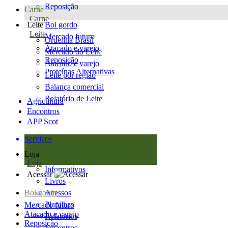
Reposição
Carne
Carne
Leite
Boi gordo
Leite
Mercado futuro
Ordenha Brasil
Atacado e varejo
Mercado do Leite
Reposição
Atacado e varejo
Proteínas Alternativas
Leite por região
Balança comercial
Relatório de Leite
Agricultura
Encontros
APP Scot
Serviços
Loja
Loja
Informativos
Acessar
Livros
Boi gordo
Acessos
Planilhas
Mercado futuro
Atacado e varejo
Relatórios
Reposição
Encontros