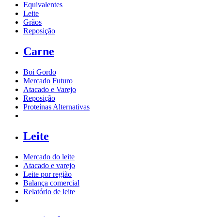
Equivalentes
Leite
Grãos
Reposição
Carne
Boi Gordo
Mercado Futuro
Atacado e Varejo
Reposição
Proteínas Alternativas
Leite
Mercado do leite
Atacado e varejo
Leite por região
Balança comercial
Relatório de leite