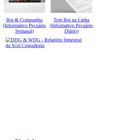
Boi & Companhia
Tem Boi na Linha
(Informativo Pecuário
(Informativo Pecuário
Semanal)
Diário)