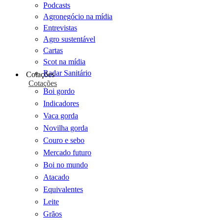
Podcasts
Agronegócio na mídia
Entrevistas
Agro sustentável
Cartas
Scot na mídia
Radar Sanitário
Cotações
Cotações
Boi gordo
Indicadores
Vaca gorda
Novilha gorda
Couro e sebo
Mercado futuro
Boi no mundo
Atacado
Equivalentes
Leite
Grãos