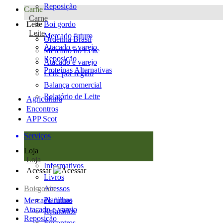
Reposição
Carne
Carne
Leite
Boi gordo
Leite
Mercado futuro
Ordenha Brasil
Atacado e varejo
Mercado do Leite
Reposição
Atacado e varejo
Proteínas Alternativas
Leite por região
Balança comercial
Relatório de Leite
Agricultura
Encontros
APP Scot
Serviços
Loja
Loja
Informativos
Acessar
Livros
Boi gordo
Acessos
Planilhas
Mercado futuro
Atacado e varejo
Relatórios
Reposição
Encontros