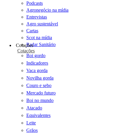
Podcasts
Agronegócio na mídia
Entrevistas
Agro sustentável
Cartas
Scot na mídia
Radar Sanitário
Cotações
Cotações
Boi gordo
Indicadores
Vaca gorda
Novilha gorda
Couro e sebo
Mercado futuro
Boi no mundo
Atacado
Equivalentes
Leite
Grãos