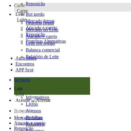
Reposição
Carne
Carne
Leite
Boi gordo
Leite
Mercado futuro
Ordenha Brasil
Atacado e varejo
Mercado do Leite
Reposição
Atacado e varejo
Proteínas Alternativas
Leite por região
Balança comercial
Relatório de Leite
Agricultura
Encontros
APP Scot
Serviços
Loja
Loja
Informativos
Acessar
Livros
Boi gordo
Acessos
Planilhas
Mercado futuro
Atacado e varejo
Relatórios
Reposição
Encontros