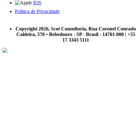
IOS
Política de Privacidade
A Scot Consultoria não se responsabiliza por negócios realizados a partir das informações contidas em
nosso site.
Copyright 2026, Scot Consultoria, Rua Coronel Conrado
Caldeira, 578 • Bebedouro - SP - Brasil - 14701-000 | +55
17 3343 5111