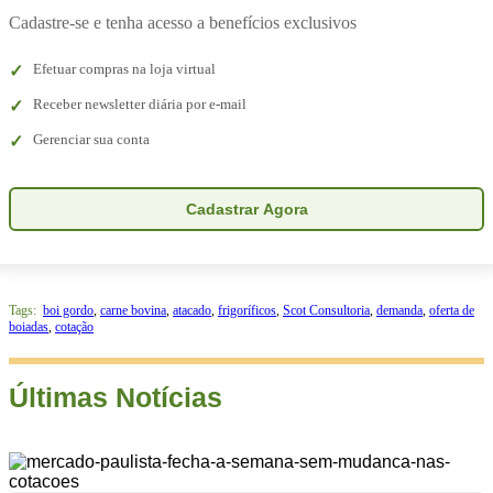
Cadastre-se e tenha acesso a benefícios exclusivos
Efetuar compras na loja virtual
Receber newsletter diária por e-mail
Gerenciar sua conta
Cadastrar Agora
Tags:
boi gordo
,
carne bovina
,
atacado
,
frigoríficos
,
Scot Consultoria
,
demanda
,
oferta de
boiadas
,
cotação
Últimas Notícias