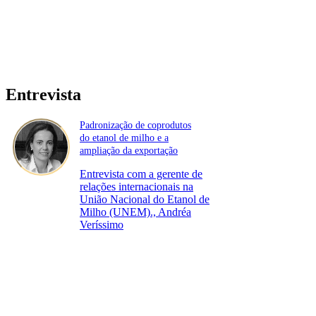
Entrevista
Padronização de coprodutos
do etanol de milho e a
ampliação da exportação
Entrevista com a gerente de
relações internacionais na
União Nacional do Etanol de
Milho (UNEM)., Andréa
Veríssimo