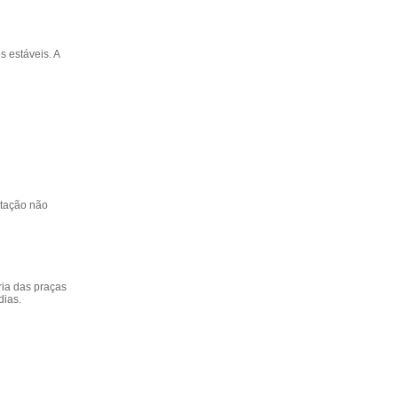
s estáveis. A
otação não
ria das praças
dias.