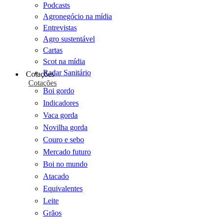
Podcasts
Agronegócio na mídia
Entrevistas
Agro sustentável
Cartas
Scot na mídia
Radar Sanitário
Cotações
Cotações
Boi gordo
Indicadores
Vaca gorda
Novilha gorda
Couro e sebo
Mercado futuro
Boi no mundo
Atacado
Equivalentes
Leite
Grãos