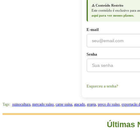
⚠️ Conteúdo Restrito
Este conteúdo é exclusivo para as
aqui para ver nossos planos
.
E-mail
Senha
Esqueceu a senha?
Tags:
suinocultura
,
mercado suíno
,
carne suína
,
atacado
,
granja
,
preço do suíno
,
exportação d
Últimas 