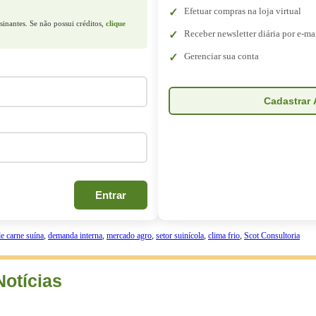
Efetuar compras na loja virtual
sinantes. Se não possui créditos,
clique
Receber newsletter diária por e-ma
Gerenciar sua conta
Cadastrar 
Entrar
e carne suína
,
demanda interna
,
mercado agro
,
setor suinícola
,
clima frio
,
Scot Consultoria
Notícias