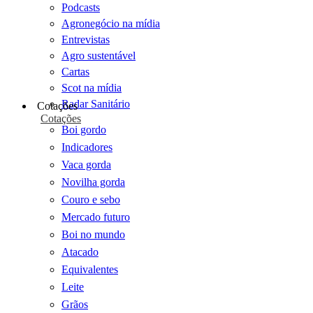
Podcasts
Agronegócio na mídia
Entrevistas
Agro sustentável
Cartas
Scot na mídia
Radar Sanitário
Cotações
Cotações
Boi gordo
Indicadores
Vaca gorda
Novilha gorda
Couro e sebo
Mercado futuro
Boi no mundo
Atacado
Equivalentes
Leite
Grãos