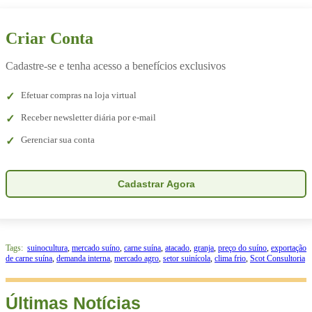
Criar Conta
Cadastre-se e tenha acesso a benefícios exclusivos
Efetuar compras na loja virtual
Receber newsletter diária por e-mail
Gerenciar sua conta
Cadastrar Agora
Tags:
suinocultura
,
mercado suíno
,
carne suína
,
atacado
,
granja
,
preço do suíno
,
exportação
de carne suína
,
demanda interna
,
mercado agro
,
setor suinícola
,
clima frio
,
Scot Consultoria
Últimas Notícias