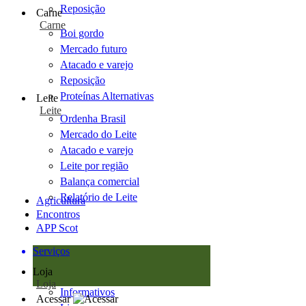
Reposição
Carne
Carne
Boi gordo
Mercado futuro
Atacado e varejo
Reposição
Proteínas Alternativas
Leite
Leite
Ordenha Brasil
Mercado do Leite
Atacado e varejo
Leite por região
Balança comercial
Relatório de Leite
Agricultura
Encontros
APP Scot
Serviços
Loja
Loja
Informativos
Acessar