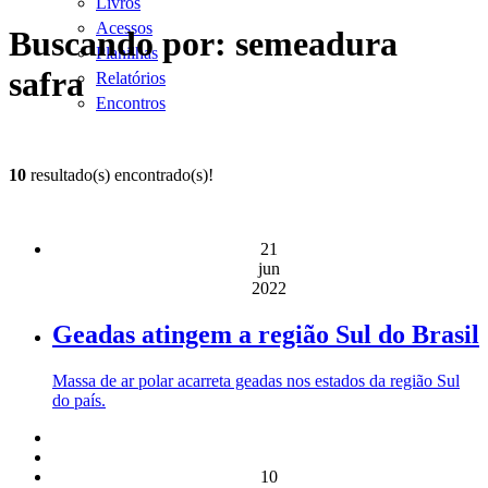
Livros
Acessos
Buscando por: semeadura
Planilhas
safra
Relatórios
Encontros
10
resultado(s) encontrado(s)!
21
jun
2022
Geadas atingem a região Sul do Brasil
Massa de ar polar acarreta geadas nos estados da região Sul
do país.
10