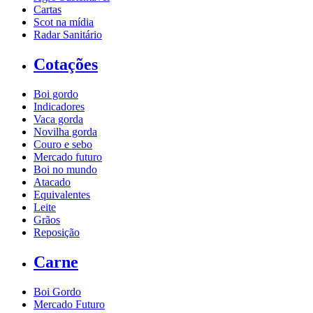
Cartas
Scot na mídia
Radar Sanitário
Cotações
Boi gordo
Indicadores
Vaca gorda
Novilha gorda
Couro e sebo
Mercado futuro
Boi no mundo
Atacado
Equivalentes
Leite
Grãos
Reposição
Carne
Boi Gordo
Mercado Futuro