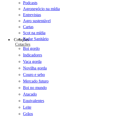
Podcasts
Agronegócio na mídia
Entrevistas
Agro sustentável
Cartas
Scot na mídia
Radar Sanitário
Cotações
Cotações
Boi gordo
Indicadores
Vaca gorda
Novilha gorda
Couro e sebo
Mercado futuro
Boi no mundo
Atacado
Equivalentes
Leite
Grãos