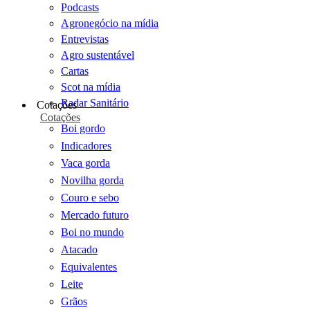
Podcasts
Agronegócio na mídia
Entrevistas
Agro sustentável
Cartas
Scot na mídia
Radar Sanitário
Cotações
Cotações
Boi gordo
Indicadores
Vaca gorda
Novilha gorda
Couro e sebo
Mercado futuro
Boi no mundo
Atacado
Equivalentes
Leite
Grãos