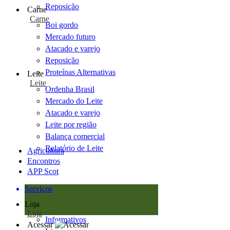
Reposição
Carne
Carne
Boi gordo
Mercado futuro
Atacado e varejo
Reposição
Proteínas Alternativas
Leite
Leite
Ordenha Brasil
Mercado do Leite
Atacado e varejo
Leite por região
Balança comercial
Relatório de Leite
Agricultura
Encontros
APP Scot
Serviços
Loja
Loja
Informativos
Acessar