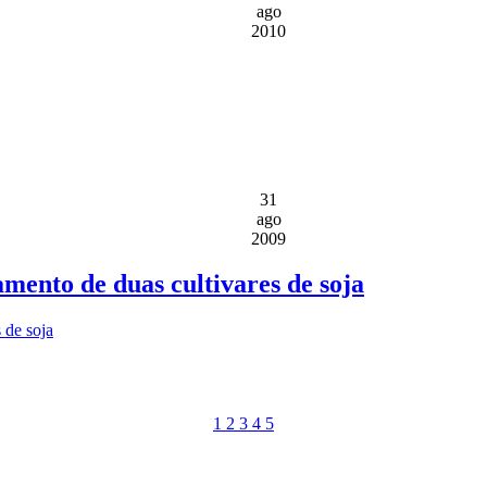
ago
2010
31
ago
2009
ento de duas cultivares de soja
 de soja
1
2
3
4
5