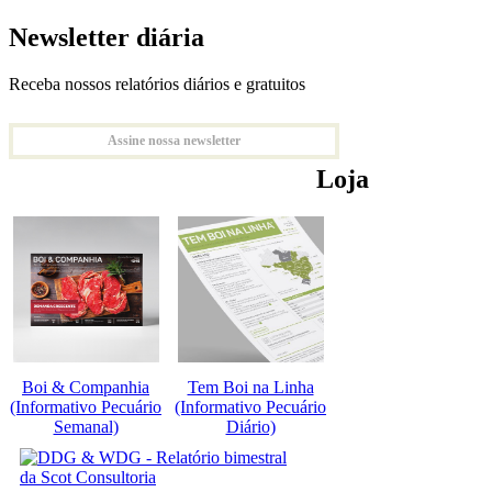
Newsletter diária
Receba nossos relatórios diários e gratuitos
Assine nossa newsletter
Loja
Boi & Companhia
Tem Boi na Linha
(Informativo Pecuário
(Informativo Pecuário
Semanal)
Diário)