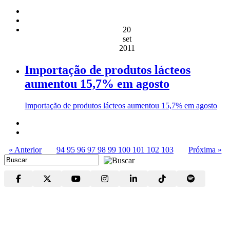
20
set
2011
Importação de produtos lácteos
aumentou 15,7% em agosto
Importação de produtos lácteos aumentou 15,7% em agosto
« Anterior
94
95
96
97
98
99
100
101
102
103
Próxima »