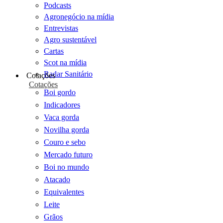
Podcasts
Agronegócio na mídia
Entrevistas
Agro sustentável
Cartas
Scot na mídia
Radar Sanitário
Cotações
Cotações
Boi gordo
Indicadores
Vaca gorda
Novilha gorda
Couro e sebo
Mercado futuro
Boi no mundo
Atacado
Equivalentes
Leite
Grãos