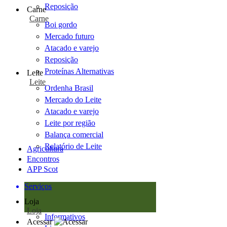
Reposição
Carne
Carne
Boi gordo
Mercado futuro
Atacado e varejo
Reposição
Proteínas Alternativas
Leite
Leite
Ordenha Brasil
Mercado do Leite
Atacado e varejo
Leite por região
Balança comercial
Relatório de Leite
Agricultura
Encontros
APP Scot
Serviços
Loja
Loja
Informativos
Acessar