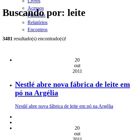
Livros
Acessos
Buscando por: leite
Planilhas
Relatórios
Encontros
3481
resultado(s) encontrado(s)!
20
out
2011
Nestlé abre nova fábrica de leite em
pó na Argélia
Nestlé abre nova fábrica de leite em pó na Argélia
20
out
2011