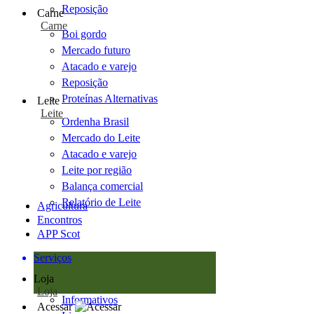
Reposição
Carne
Carne
Boi gordo
Mercado futuro
Atacado e varejo
Reposição
Proteínas Alternativas
Leite
Leite
Ordenha Brasil
Mercado do Leite
Atacado e varejo
Leite por região
Balança comercial
Relatório de Leite
Agricultura
Encontros
APP Scot
Serviços
Loja
Loja
Informativos
Acessar