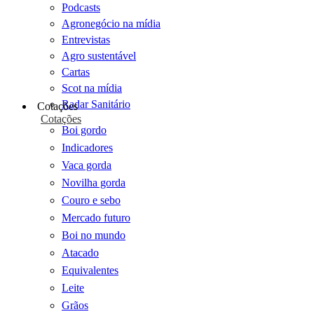
Podcasts
Agronegócio na mídia
Entrevistas
Agro sustentável
Cartas
Scot na mídia
Radar Sanitário
Cotações
Cotações
Boi gordo
Indicadores
Vaca gorda
Novilha gorda
Couro e sebo
Mercado futuro
Boi no mundo
Atacado
Equivalentes
Leite
Grãos