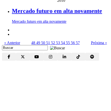
2010
Mercado futuro em alta novamente
Mercado futuro em alta novamente
« Anterior
48
49
50
51
52
53
54
55
56
57
Próxima »