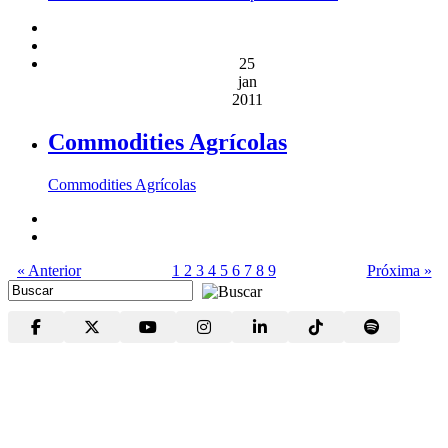
25
jan
2011
Commodities Agrícolas
Commodities Agrícolas
« Anterior
1
2
3
4
5
6
7
8
9
Próxima »