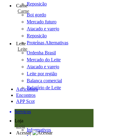
Reposição
Carne
Carne
Boi gordo
Mercado futuro
Atacado e varejo
Reposição
Proteínas Alternativas
Leite
Leite
Ordenha Brasil
Mercado do Leite
Atacado e varejo
Leite por região
Balança comercial
Relatório de Leite
Agricultura
Encontros
APP Scot
Serviços
Loja
Loja
Informativos
Acessar