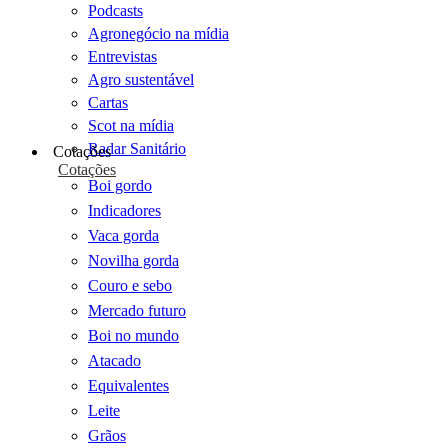
Podcasts
Agronegócio na mídia
Entrevistas
Agro sustentável
Cartas
Scot na mídia
Radar Sanitário
Cotações
Cotações
Boi gordo
Indicadores
Vaca gorda
Novilha gorda
Couro e sebo
Mercado futuro
Boi no mundo
Atacado
Equivalentes
Leite
Grãos