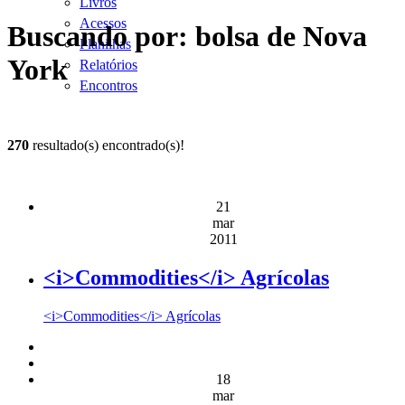
Livros
Acessos
Buscando por: bolsa de Nova
Planilhas
York
Relatórios
Encontros
270
resultado(s) encontrado(s)!
21
mar
2011
<i>Commodities</i> Agrícolas
<i>Commodities</i> Agrícolas
18
mar