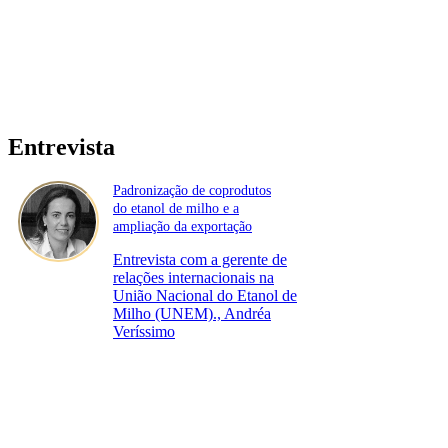
Entrevista
Padronização de coprodutos
do etanol de milho e a
ampliação da exportação
Entrevista com a gerente de
relações internacionais na
União Nacional do Etanol de
Milho (UNEM)., Andréa
Veríssimo