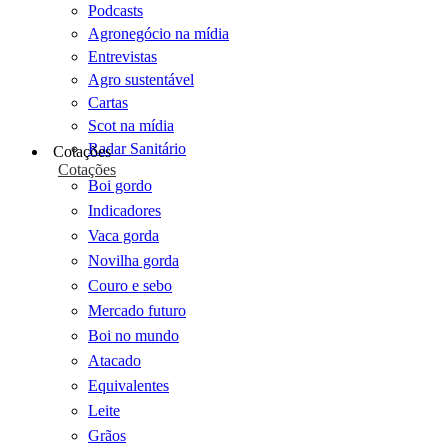
Podcasts
Agronegócio na mídia
Entrevistas
Agro sustentável
Cartas
Scot na mídia
Radar Sanitário
Cotações
Cotações
Boi gordo
Indicadores
Vaca gorda
Novilha gorda
Couro e sebo
Mercado futuro
Boi no mundo
Atacado
Equivalentes
Leite
Grãos