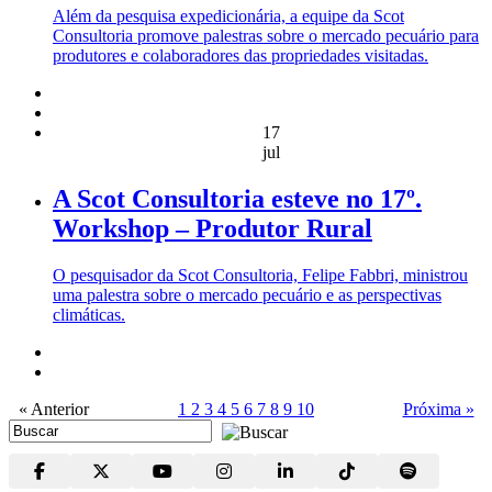
Além da pesquisa expedicionária, a equipe da Scot
Consultoria promove palestras sobre o mercado pecuário para
produtores e colaboradores das propriedades visitadas.
17
jul
A Scot Consultoria esteve no 17º.
Workshop – Produtor Rural
O pesquisador da Scot Consultoria, Felipe Fabbri, ministrou
uma palestra sobre o mercado pecuário e as perspectivas
climáticas.
« Anterior
1
2
3
4
5
6
7
8
9
10
Próxima »