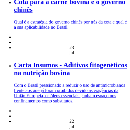
Cota para a carne bovina e o governo
chinês
Qual é a estratégia do governo chinês por trás da cota e qual é
a sua aplicabilidade no Brasil.
23
jul
Carta Insumos - Aditivos fitogenéticos
na nutrição bovina
Com o Brasil pressionado a reduzir o uso de antimicrobianos
frente aos que já foram proibidos devido as exigências da
União Europeia, os óleos essenciais ganham espaço nos
confinamentos como substitutos.
22
jul