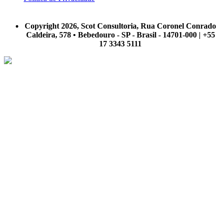
A Scot Consultoria não se responsabiliza por negócios realizados a partir das informações contidas em
nosso site.
Copyright 2026, Scot Consultoria, Rua Coronel Conrado
Caldeira, 578 • Bebedouro - SP - Brasil - 14701-000 | +55
17 3343 5111