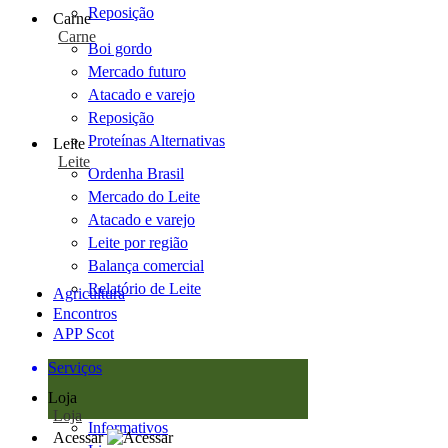
Reposição
Carne
Carne
Boi gordo
Mercado futuro
Atacado e varejo
Reposição
Proteínas Alternativas
Leite
Leite
Ordenha Brasil
Mercado do Leite
Atacado e varejo
Leite por região
Balança comercial
Relatório de Leite
Agricultura
Encontros
APP Scot
Serviços
Loja
Loja
Informativos
Acessar