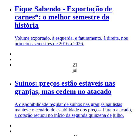
Fique Sabendo - Exportação de
carnes*: o melhor semestre da
história
Volume exportado, à esquerda, e faturamento, à direita, nos
primeiros semestres de 2016 a 2026.
21
jul
Suínos: preços estão estáveis nas
granjas, mas cedem no atacado
A disponibilidade regular de suínos nas granjas paulistas
manteve o cenário de estabilidade dos preços. Para o atacado,
a cotação recuou no início da segunda quinzena de julho.