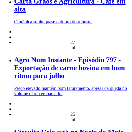
Carta Grãos e Agricultura - Café em
alta
O arábica subiu quase o dobro do robusta.
27
jul
Agro Num Instante - Episódio 797 -
Exportação de carne bovina em bom
ritmo para julho
Preço elevado mantém bom faturamento, apesar da queda no
volume diário embarcado.
25
jul