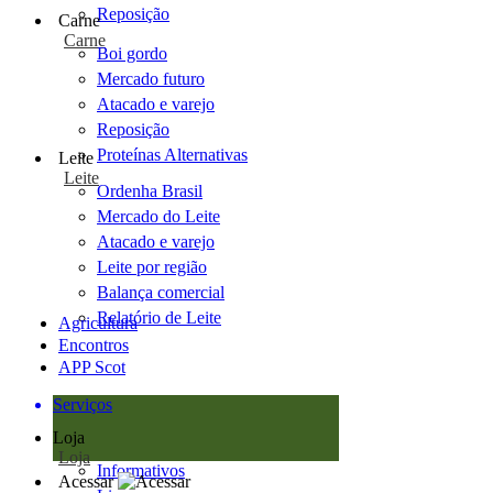
Reposição
Carne
Carne
Boi gordo
Mercado futuro
Atacado e varejo
Reposição
Proteínas Alternativas
Leite
Leite
Ordenha Brasil
Mercado do Leite
Atacado e varejo
Leite por região
Balança comercial
Relatório de Leite
Agricultura
Encontros
APP Scot
Serviços
Loja
Loja
Informativos
Acessar