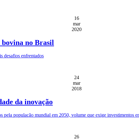
16
mar
2020
 bovina no Brasil
is desafios enfrentados
24
mar
2018
idade da inovação
s pela população mundial em 2050, volume que exige investimentos em
26