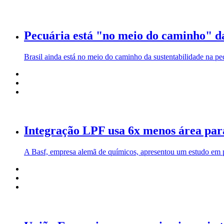
Pecuária está "no meio do caminho" da
Brasil ainda está no meio do caminho da sustentabilidade na pe
Integração LPF usa 6x menos área par
A Basf, empresa alemã de químicos, apresentou um estudo em pa