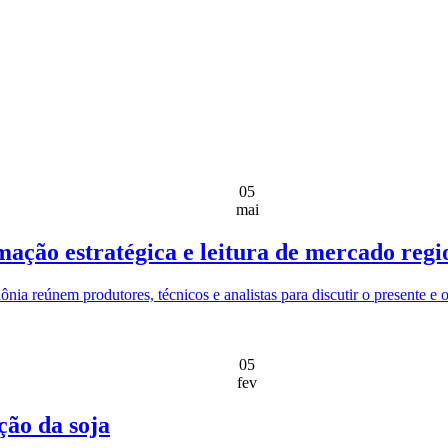
05
mai
ação estratégica e leitura de mercado regi
a reúnem produtores, técnicos e analistas para discutir o presente e o
05
fev
ção da soja