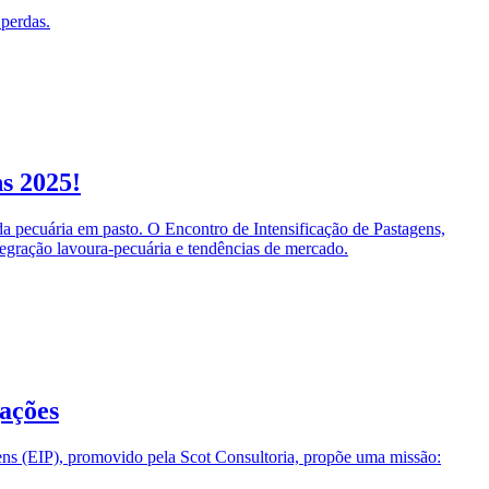
 perdas.
s 2025!
 da pecuária em pasto. O Encontro de Intensificação de Pastagens,
ntegração lavoura-pecuária e tendências de mercado.
gações
gens (EIP), promovido pela Scot Consultoria, propõe uma missão: