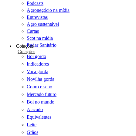
Podcasts
Agronegócio na mídia
Entrevistas
Agro sustentável
Cartas
Scot na mídia
Radar Sanitário
Cotações
Cotações
Boi gordo
Indicadores
Vaca gorda
Novilha gorda
Couro e sebo
Mercado futuro
Boi no mundo
Atacado
Equivalentes
Leite
Grãos