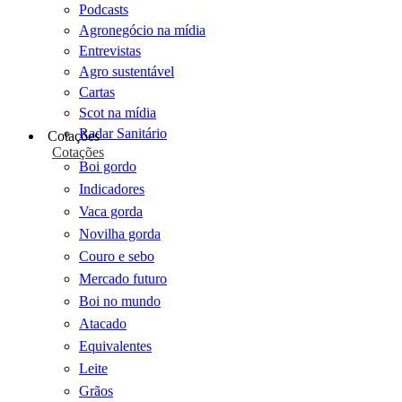
Podcasts
Agronegócio na mídia
Entrevistas
Agro sustentável
Cartas
Scot na mídia
Radar Sanitário
Cotações
Cotações
Boi gordo
Indicadores
Vaca gorda
Novilha gorda
Couro e sebo
Mercado futuro
Boi no mundo
Atacado
Equivalentes
Leite
Grãos