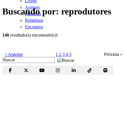
Livros
Acessos
Buscando por: reprodutores
Planilhas
Relatórios
Encontros
148
resultado(s) encontrado(s)!
« Anterior
1
2
3
4
5
Próxima »