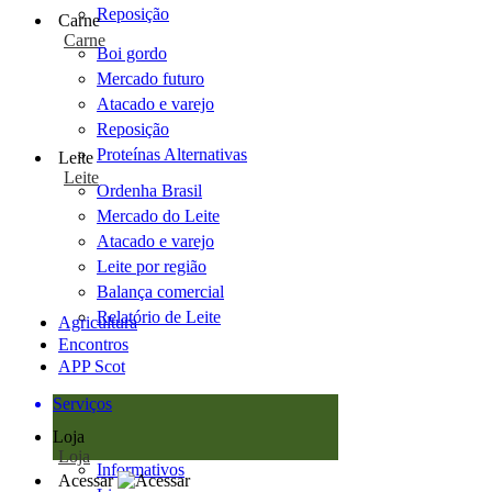
Reposição
Carne
Carne
Boi gordo
Mercado futuro
Atacado e varejo
Reposição
Proteínas Alternativas
Leite
Leite
Ordenha Brasil
Mercado do Leite
Atacado e varejo
Leite por região
Balança comercial
Relatório de Leite
Agricultura
Encontros
APP Scot
Serviços
Loja
Loja
Informativos
Acessar