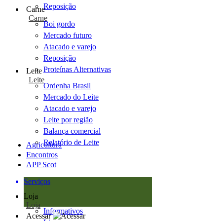
Reposição
Carne
Carne
Boi gordo
Mercado futuro
Atacado e varejo
Reposição
Proteínas Alternativas
Leite
Leite
Ordenha Brasil
Mercado do Leite
Atacado e varejo
Leite por região
Balança comercial
Relatório de Leite
Agricultura
Encontros
APP Scot
Serviços
Loja
Loja
Informativos
Acessar