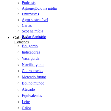
Podcasts
Agronegócio na mídia
Entrevistas
Agro sustentável
Cartas
Scot na mídia
Radar Sanitário
Cotações
Cotações
Boi gordo
Indicadores
Vaca gorda
Novilha gorda
Couro e sebo
Mercado futuro
Boi no mundo
Atacado
Equivalentes
Leite
Grãos