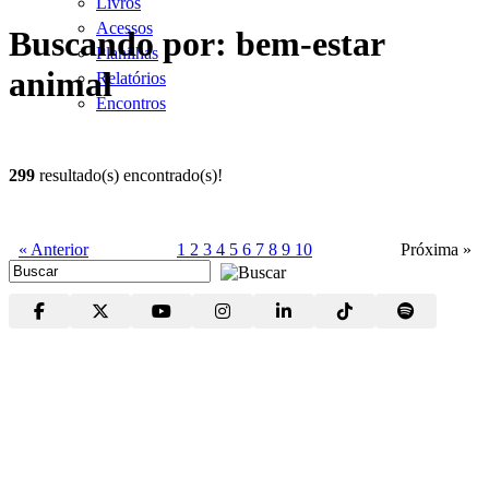
Livros
Acessos
Buscando por: bem-estar
Planilhas
animal
Relatórios
Encontros
299
resultado(s) encontrado(s)!
« Anterior
1
2
3
4
5
6
7
8
9
10
Próxima »