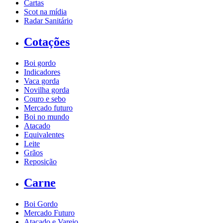
Cartas
Scot na mídia
Radar Sanitário
Cotações
Boi gordo
Indicadores
Vaca gorda
Novilha gorda
Couro e sebo
Mercado futuro
Boi no mundo
Atacado
Equivalentes
Leite
Grãos
Reposição
Carne
Boi Gordo
Mercado Futuro
Atacado e Varejo