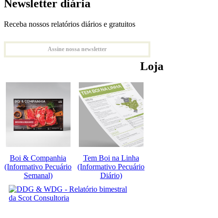
Newsletter diária
Receba nossos relatórios diários e gratuitos
Assine nossa newsletter
Loja
Boi & Companhia
Tem Boi na Linha
(Informativo Pecuário
(Informativo Pecuário
Semanal)
Diário)