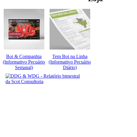
Boi & Companhia
Tem Boi na Linha
(Informativo Pecuário
(Informativo Pecuário
Semanal)
Diário)