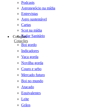
Podcasts
Agronegócio na mídia
Entrevistas
Agro sustentável
Cartas
Scot na mídia
Radar Sanitário
Cotações
Cotações
Boi gordo
Indicadores
Vaca gorda
Novilha gorda
Couro e sebo
Mercado futuro
Boi no mundo
Atacado
Equivalentes
Leite
Grãos