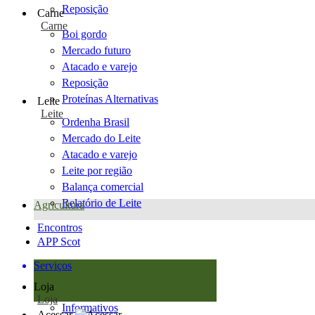
Reposição
Carne
Carne
Boi gordo
Mercado futuro
Atacado e varejo
Reposição
Proteínas Alternativas
Leite
Leite
Ordenha Brasil
Mercado do Leite
Atacado e varejo
Leite por região
Balança comercial
Relatório de Leite
Agricultura
Encontros
APP Scot
Serviços
Loja
Loja
Informativos
Acessar