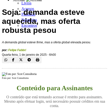
Livros
Acessos
Soja: demanda esteve
Planilhas
aquecida, mas oferta
Relatórios
Encontros
robusta pesou
A demanda global esteve firme, mas a oferta global elevada pesou.
por:
Felipe Fabbri
Quarta-feira, 1 de janeiro de 2025 - 6h00
Foto por: Scot Consultoria
Conteúdo para Assinantes
O conteúdo que está tentando acessar é restrito para assinantes.
Mesmo após efetuar login, será necessário possuir créditos em sua
conta.