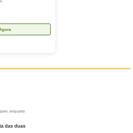
il
Agora
toques, enquanto
ta das duas