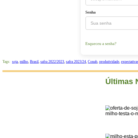
Senha
Esqueceu a senha?
Tags:
soja
,
milho
,
Brasil
,
safra 2022/2023
,
safra 2023/24
,
Conab
,
produtividade
,
expectativa
Últimas 