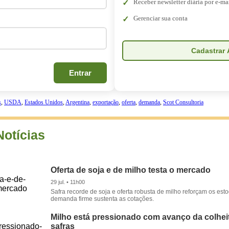
Receber newsletter diária por e-ma
Gerenciar sua conta
Cadastrar 
Entrar
s
,
USDA
,
Estados Unidos
,
Argentina
,
exportação
,
oferta
,
demanda
,
Scot Consultoria
Notícias
Oferta de soja e de milho testa o mercado
29 jul. • 11h00
Safra recorde de soja e oferta robusta de milho reforçam os es
demanda firme sustenta as cotações.
Milho está pressionado com avanço da colhei
safras