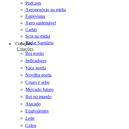
Podcasts
Agronegócio na mídia
Entrevistas
Agro sustentável
Cartas
Scot na mídia
Radar Sanitário
Cotações
Cotações
Boi gordo
Indicadores
Vaca gorda
Novilha gorda
Couro e sebo
Mercado futuro
Boi no mundo
Atacado
Equivalentes
Leite
Grãos