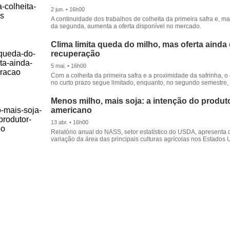
2 jun. • 16h00
A continuidade dos trabalhos de colheita da primeira safra e, m
da segunda, aumenta a oferta disponível no mercado.
Clima limita queda do milho, mas oferta aind
recuperação
5 mai. • 16h00
Com a colheita da primeira safra e a proximidade da safrinha, o
no curto prazo segue limitado, enquanto, no segundo semestre, 
Menos milho, mais soja: a intenção do produto
americano
13 abr. • 16h00
Relatório anual do NASS, setor estatístico do USDA, apresenta
variação da área das principais culturas agrícolas nos Estados