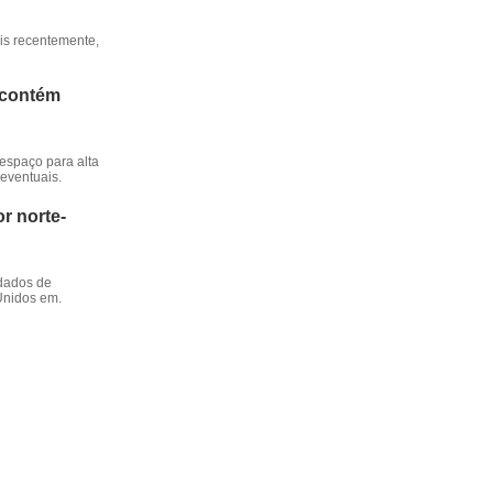
ais recentemente,
a contém
 espaço para alta
eventuais.
r norte-
 dados de
 Unidos em.