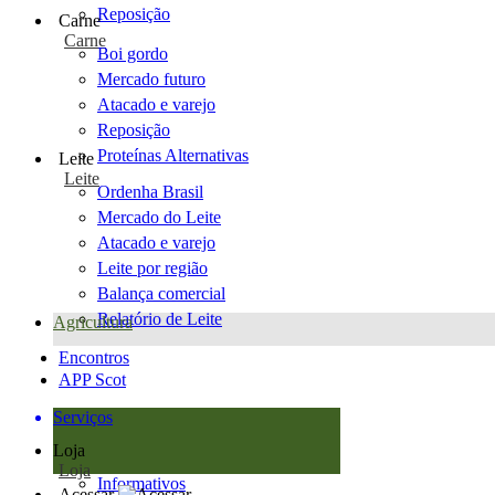
Reposição
Carne
Carne
Boi gordo
Mercado futuro
Atacado e varejo
Reposição
Proteínas Alternativas
Leite
Leite
Ordenha Brasil
Mercado do Leite
Atacado e varejo
Leite por região
Balança comercial
Relatório de Leite
Agricultura
Encontros
APP Scot
Serviços
Loja
Loja
Informativos
Acessar