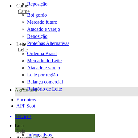
Reposição
Carne
Carne
Boi gordo
Mercado futuro
Atacado e varejo
Reposição
Proteínas Alternativas
Leite
Leite
Ordenha Brasil
Mercado do Leite
Atacado e varejo
Leite por região
Balança comercial
Relatório de Leite
Agricultura
Encontros
APP Scot
Serviços
Loja
Loja
Informativos
Acessar