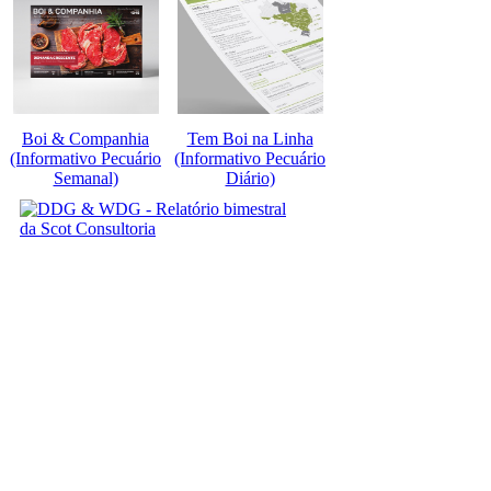
Boi & Companhia
Tem Boi na Linha
(Informativo Pecuário
(Informativo Pecuário
Semanal)
Diário)