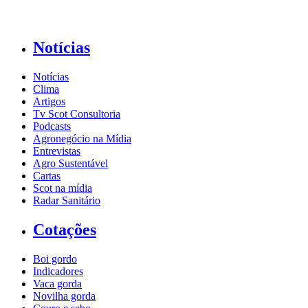
Notícias
Notícias
Clima
Artigos
Tv Scot Consultoria
Podcasts
Agronegócio na Mídia
Entrevistas
Agro Sustentável
Cartas
Scot na mídia
Radar Sanitário
Cotações
Boi gordo
Indicadores
Vaca gorda
Novilha gorda