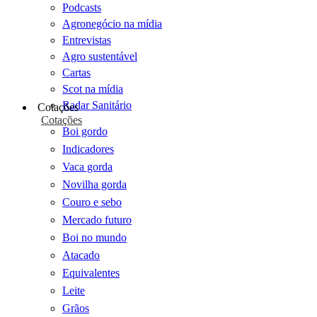
Podcasts
Agronegócio na mídia
Entrevistas
Agro sustentável
Cartas
Scot na mídia
Radar Sanitário
Cotações
Cotações
Boi gordo
Indicadores
Vaca gorda
Novilha gorda
Couro e sebo
Mercado futuro
Boi no mundo
Atacado
Equivalentes
Leite
Grãos