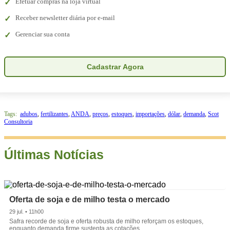
Efetuar compras na loja virtual
Receber newsletter diária por e-mail
Gerenciar sua conta
Cadastrar Agora
Tags:
adubos
,
fertilizantes
,
ANDA
,
preços
,
estoques
,
importações
,
dólar
,
demanda
,
Scot
Consultoria
Últimas Notícias
Oferta de soja e de milho testa o mercado
29 jul. • 11h00
Safra recorde de soja e oferta robusta de milho reforçam os estoques,
enquanto demanda firme sustenta as cotações.