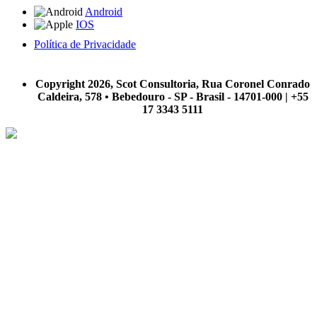
Android
IOS
Política de Privacidade
A Scot Consultoria não se responsabiliza por negócios realizados a partir das informações contidas em
nosso site.
Copyright 2026, Scot Consultoria, Rua Coronel Conrado
Caldeira, 578 • Bebedouro - SP - Brasil - 14701-000 | +55
17 3343 5111