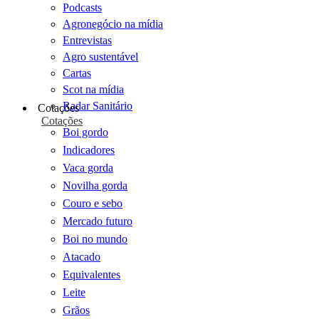
Podcasts
Agronegócio na mídia
Entrevistas
Agro sustentável
Cartas
Scot na mídia
Radar Sanitário
Cotações
Cotações
Boi gordo
Indicadores
Vaca gorda
Novilha gorda
Couro e sebo
Mercado futuro
Boi no mundo
Atacado
Equivalentes
Leite
Grãos