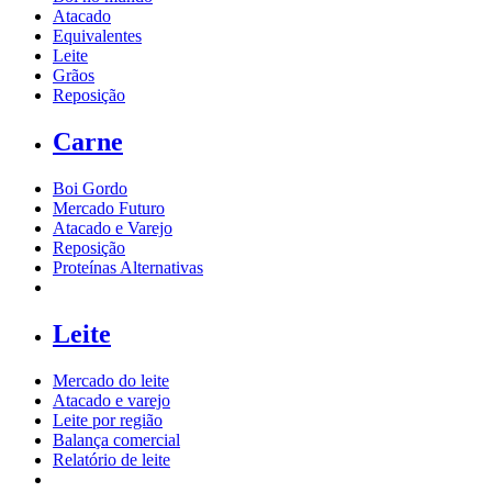
Atacado
Equivalentes
Leite
Grãos
Reposição
Carne
Boi Gordo
Mercado Futuro
Atacado e Varejo
Reposição
Proteínas Alternativas
Leite
Mercado do leite
Atacado e varejo
Leite por região
Balança comercial
Relatório de leite