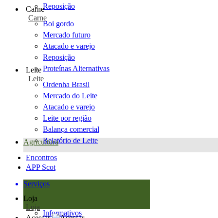
Reposição
Carne
Carne
Boi gordo
Mercado futuro
Atacado e varejo
Reposição
Proteínas Alternativas
Leite
Leite
Ordenha Brasil
Mercado do Leite
Atacado e varejo
Leite por região
Balança comercial
Relatório de Leite
Agricultura
Encontros
APP Scot
Serviços
Loja
Loja
Informativos
Acessar