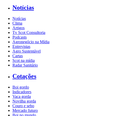
Notícias
Notícias
Clima
Artigos
Tv Scot Consultoria
Podcasts
Agronegócio na Mídia
Entrevistas
Agro Sustentável
Cartas
Scot na mídia
Radar Sanitário
Cotações
Boi gordo
Indicadores
Vaca gorda
Novilha gorda
Couro e sebo
Mercado futuro
Boi no mundo