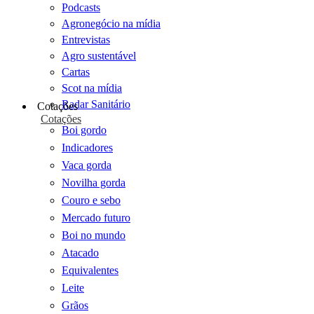
Podcasts
Agronegócio na mídia
Entrevistas
Agro sustentável
Cartas
Scot na mídia
Radar Sanitário
Cotações
Cotações
Boi gordo
Indicadores
Vaca gorda
Novilha gorda
Couro e sebo
Mercado futuro
Boi no mundo
Atacado
Equivalentes
Leite
Grãos