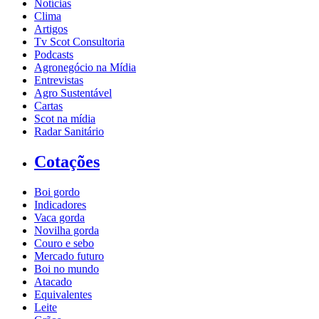
Notícias
Clima
Artigos
Tv Scot Consultoria
Podcasts
Agronegócio na Mídia
Entrevistas
Agro Sustentável
Cartas
Scot na mídia
Radar Sanitário
Cotações
Boi gordo
Indicadores
Vaca gorda
Novilha gorda
Couro e sebo
Mercado futuro
Boi no mundo
Atacado
Equivalentes
Leite