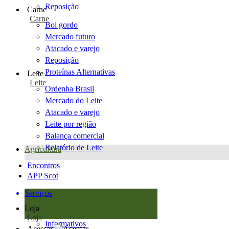
Reposição
Carne
Carne
Boi gordo
Mercado futuro
Atacado e varejo
Reposição
Proteínas Alternativas
Leite
Leite
Ordenha Brasil
Mercado do Leite
Atacado e varejo
Leite por região
Balança comercial
Relatório de Leite
Agricultura
Encontros
APP Scot
Serviços
Loja
Loja
Informativos
Acessar