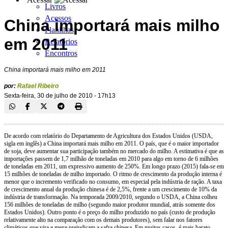
Livros
Acessos
China importará mais milho
Planilhas
em 2011
Relatórios
Encontros
China importará mais milho em 2011
por:
Rafael Ribeiro
Sexta-feira, 30 de julho de 2010 - 17h13
De acordo com relatório do Departamento de Agricultura dos Estados Unidos (USDA,
sigla em inglês) a China importará mais milho em 2011. O país, que é o maior importador
de soja, deve aumentar sua participação também no mercado do milho. A estimativa é que as
importações passem de 1,7 milhão de toneladas em 2010 para algo em torno de 6 milhões
de toneladas em 2011, um expressivo aumento de 250%. Em longo prazo (2015) fala-se em
15 milhões de toneladas de milho importado. O ritmo de crescimento da produção interna é
menor que o incremento verificado no consumo, em especial pela indústria de ração. A taxa
de crescimento anual da produção chinesa é de 2,5%, frente a um crescimento de 10% da
indústria de transformação. Na temporada 2009/2010, segundo o USDA, a China colheu
156 milhões de toneladas de milho (segundo maior produtor mundial, atrás somente dos
Estados Unidos). Outro ponto é o preço do milho produzido no país (custo de produção
relativamente alto na comparação com os demais produtores), sem falar nos fatores
climáticos que vira e mexe prejudicam a safra chinesa. Em muitos casos, é mais barato