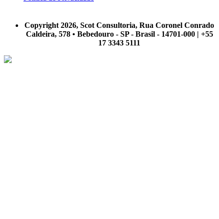
A Scot Consultoria não se responsabiliza por negócios realizados a partir das informações contidas em
nosso site.
Copyright 2026, Scot Consultoria, Rua Coronel Conrado
Caldeira, 578 • Bebedouro - SP - Brasil - 14701-000 | +55
17 3343 5111